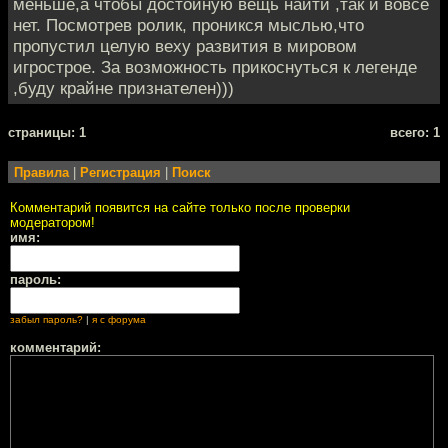
меньше,а чтобы достойную вещь найти ,так и вовсе
нет. Посмотрев ролик, проникся мыслью,что
пропустил целую веху развития в мировом
игрострое. За возможность прикоснуться к легенде
,буду крайне признателен)))
cтраницы: 1
всего: 1
Правила
|
Регистрация
|
Поиск
Комментарий появится на сайте только после проверки
модератором!
имя:
пароль:
забыл пароль?
|
я с форума
комментарий: