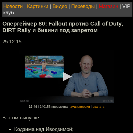
Новости
|
Картинки
|
Видео
|
Переводы
|
Магазин
|
VIP
клуб
Опергеймер 80: Fallout против Call of Duty,
DIRT Rally и бикини под запретом
25.12.15
19:49
|
140153 просмотра
|
аудиоверсия
|
скачать
В этом выпуске:
Кодзима над Иводзимой;