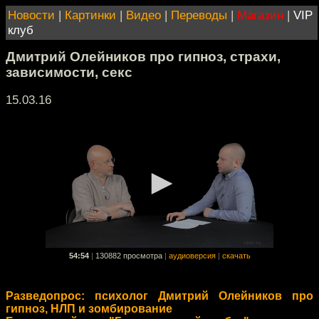
Новости
|
Картинки
|
Видео
|
Переводы
|
Магазин
|
VIP
клуб
Дмитрий Олейников про гипноз, страхи,
зависимости, секс
15.03.16
54:54
|
130882 просмотра
|
аудиоверсия
|
скачать
Разведопрос: психолог Дмитрий Олейников про
гипноз, НЛП и зомбирование