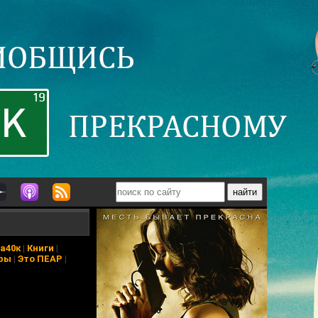
а40к
|
Книги
|
ры
|
Это ПЕАР
|