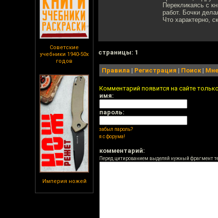
Перекликаясь с кн
работ. Бочки дела
Что характерно, с
Советские
cтраницы: 1
учебники 1940-50х
годов
Правила
|
Регистрация
|
Поиск
|
Мне
Комментарий появится на сайте тольк
имя:
пароль:
забыл пароль?
я с форума!
комментарий:
Перед цитированием выделяй нужный фрагмент т
Империя ножей