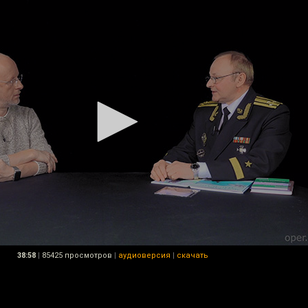
38:58
|
85425 просмотров
|
аудиоверсия
|
скачать