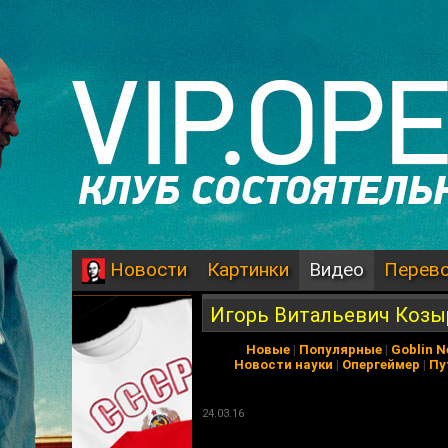
Картинки
Видео
Перев
Новости
Игорь Витальевич Козыр
Новые
|
Популярные
|
Goblin 
Новости науки
|
Опергеймер
|
Пу
24.03.16