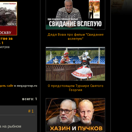
Дядя Вова про фильм "Свидание
итве за
вслепую"
 1
мотров
дать сайт
в megagroup.ru
О предстоящем Турнире Святого
Георгия
всего: 1
# 1
а на рыбном