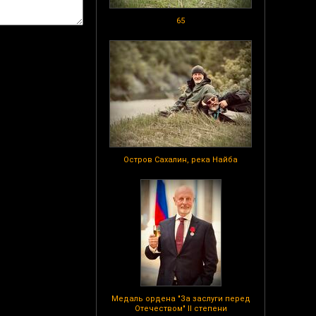
65
Остров Сахалин, река Найба
Медаль ордена "За заслуги перед
Отечеством" II степени