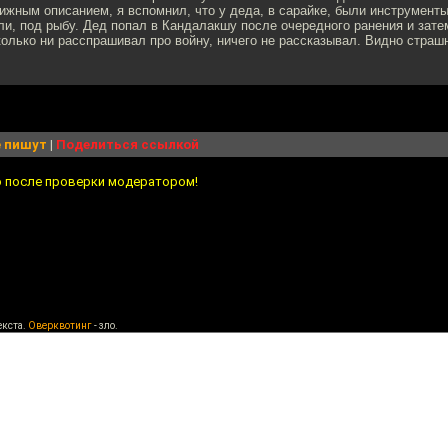
ижным описанием, я вспомнил, что у деда, в сарайке, были инструмент
ли, под рыбу. Дед попал в Кандалакшу после очередного ранения и зате
колько ни расспрашивал про войну, ничего не рассказывал. Видно страш
 пишут
|
Поделиться ссылкой
о после проверки модератором!
екста.
Оверквотинг
- зло.