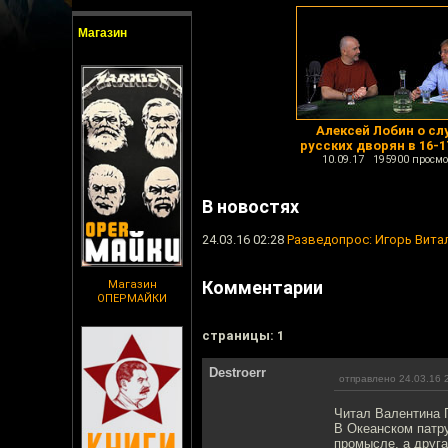
Магазин
Алексей Лобин о сл
русских дворян в 16-1
10.09.17 195900 просмо
В новостях
24.03.16 02:28
Разведопрос: Игорь Вита
Комментарии
Магазин
ОПЕРМАЙКИ
cтраницы: 1
Destroerr
отправлено 24.03.16 
Читал Валентина П
В Океанском патр
промысле, а друга