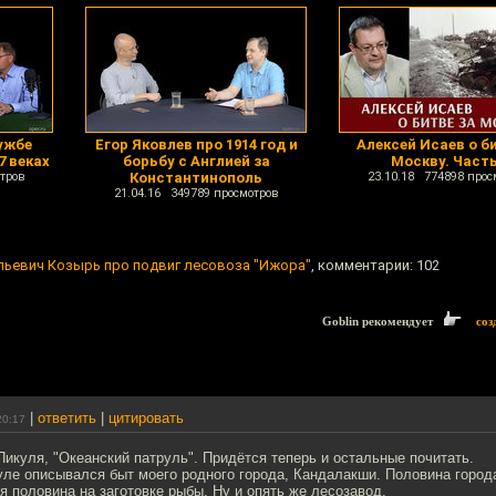
ужбе
Егор Яковлев про 1914 год и
Алексей Исаев о б
7 веках
борьбу с Англией за
Москву. Часть
тров
Константинополь
23.10.18 774898 прос
21.04.16 349789 просмотров
льевич Козырь про подвиг лесовоза "Ижора"
, комментарии: 102
Goblin рекомендует
соз
|
ответить
|
цитировать
20:17
икуля, "Океанский патруль". Придётся теперь и остальные почитать.
уле описывался быт моего родного города, Кандалакши. Половина город
я половина на заготовке рыбы. Ну и опять же лесозавод.