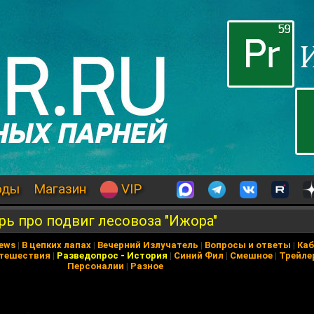
оды
Магазин
VIP
ь про подвиг лесовоза "Ижора"
News
|
В цепких лапах
|
Вечерний Излучатель
|
Вопросы и ответы
|
Каб
тешествия
|
Разведопрос
-
История
|
Синий Фил
|
Смешное
|
Трейле
Персоналии
|
Разное