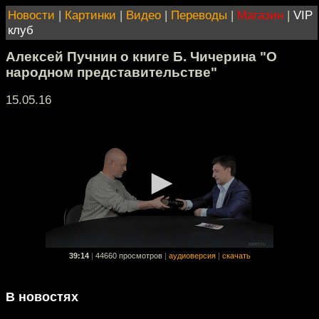
Новости
|
Картинки
|
Видео
|
Переводы
|
Магазин
|
VIP
клуб
Алексей Пучнин о книге Б. Чичерина "О
народном представительстве"
15.05.16
39:14
|
44660 просмотров
|
аудиоверсия
|
скачать
В новостях