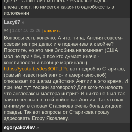
цвете". Стоит ли смотреть? Реальные кадры
впечатляют, но имеется какая-то однобокость в
изложении
Lazy87
»
#4 |
12.04.16 22:26
|
ответить
Вопросы есть конечно. А что, типа, Англия совсем-
совсем не при делах и е подначивала к войне?
Простите, но это мне Злобина напоминает (США
мол не при чём, а все кто думает иначе -
конспирологи и вообще маргиналы).
https://youtu.be/Jes3OtTLIPc
вот подробно Стариков,
(самый известный англо- и американо-люб)
описывает по шагам действия Англии в это время. И
при чём тут теории заговоров? Для кого-то новость
что англосаксы мастера интриг? И никто не был так
заинтересован в этой войне как Англия. Так что как
минимум в словах Старикова очень большая доля
правды. Так вот вопросы от Старикова прошу
адресовать Егору Яковлеву.
egoryakovlev
»