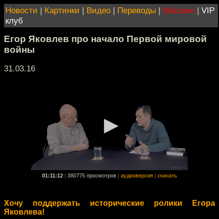
Новости
|
Картинки
|
Видео
|
Переводы
|
Магазин
|
VIP
клуб
Егор Яковлев про начало Первой мировой
войны
31.03.16
01:11:12
|
380775 просмотров
|
аудиоверсия
|
скачать
Хочу поддержать исторические ролики Егора
Яковлева!