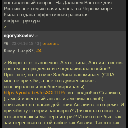
поставленный вопрос. На Дальнем Востоке для
России все только начиналось, на Черном море
была создана эффективная развитая
инфраструктура.
>
egoryakovlev
»
#6 |
23.04.16 19:43
|
ответить
Кому: Lazy87,
#4
> Вопросы есть конечно. А что, типа, Англия совсем-
совсем не при делах и е подначивала к войне?
Простите, но это мне Злобина напоминает (США
мол не при чём, а все кто думает иначе -
конспирологи и вообще маргиналы).
https://youtu.be/Jes3OtTLIPc
вот подробно Стариков,
(самый известный англо- и американо-люб)
описывает по шагам действия Англии в это время. И
при чём тут теории заговоров? Для кого-то новость
что англосаксы мастера интриг? И никто не был так
заинтересован в этой войне как Англия. Так что как