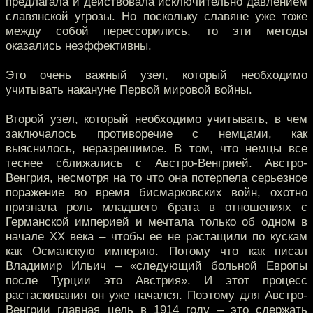
предлагала и действовала исключительно давлением
славянской угрозы. Но поскольку славяне уже тоже
между собой перессорились, то эти методы
оказались неэффективны.
Это очень важный узел, который необходимо
учитывать накануне Первой мировой войны.
Второй узел, который необходимо учитывать, в чем
заключалось противоречие с немцами, как
выяснилось, неразрешимое. В том, что немцы все
теснее сближались с Австро-Венгрией. Австро-
Венгрия, несмотря на то что она потерпела серьезное
поражение во время бисмарковских войн, охотно
признала роль младшего брата в отношениях с
Германской империей и мечтала только об одном в
начале XX века – чтобы ее не растащили по кускам
как Османскую империю. Потому что как писал
Владимир Ильич – «следующий больной Европы
после Турции это Австрия». И этот процесс
растаскивания он уже начался. Поэтому для Австро-
Венгрии главная цель в 1914 году – это сдержать