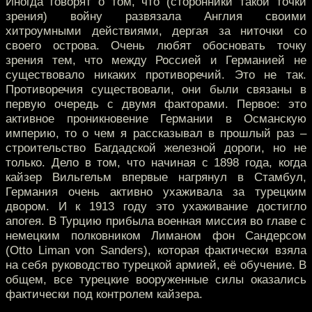
Иногда говорят о том, что (сторонники такой точки
зрения) войну развязала Англия своими
хитроумными действиями, дергая за ниточки со
своего острова. Очень любят обосновать точку
зрения тем, что между Россией и Германией не
существовало никаких противоречий. Это не так.
Противоречия существовали, они были связаны в
первую очередь с двумя факторами. Первое: это
активное проникновение Германии в Османскую
империю, то о чем я рассказывал в прошлый раз –
строительство Багдадской железной дороги, но не
только. Дело в том, что начиная с 1898 года, когда
кайзер Вильгельм впервые нагрянул в Стамбул,
Германия очень активно ухаживала за турецким
двором. И к 1913 году это ухаживание достигло
апогея. В Турцию прибыла военная миссия во главе с
немецким полковником Лиманом фон Сандерсом
(Otto Liman von Sanders), которая фактически взяла
на себя руководство турецкой армией, её обучение. В
общем, все турецкие вооруженные силы оказались
фактически под контролем кайзера.