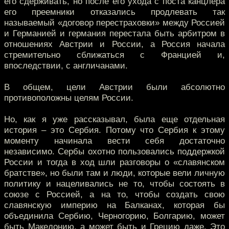
его сдерживать, но после его ухода с поста канцлера
его преемники отказались продлевать так
называемый «договор перестраховки» между Россией
и Германией и германия перестала быть арбитром в
отношениях Австрии и России, а Россия начала
стремительно сближаться с Францией и,
впоследствии, с англичанами.
В общем, цели Австрии были абсолютно
противоположны целям России.
Но, как я уже рассказывал, была еще отдельная
история – это Сербия. Потому что Сербия к этому
моменту начинала вести себя достаточно
независимо. Сербы охотно пользовались поддержкой
России и тогда в ход шли разговоры о «славянском
братстве», но были там и люди, которые вели личную
политику и нацеливались не то, чтобы состоять в
союзе с Россией, а на то, чтобы создать свою
славянскую империю на Балканах, которая бы
объединила Сербию, Черногорию, Болгарию, может
быть Македонию, а может быть и Грецию даже. Это