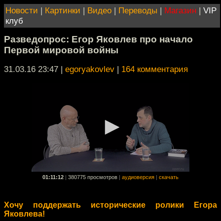
Новости
|
Картинки
|
Видео
|
Переводы
|
Магазин
|
VIP
клуб
Разведопрос: Егор Яковлев про начало
Первой мировой войны
31.03.16 23:47
|
egoryakovlev
|
164 комментария
01:11:12
|
380775 просмотров
|
аудиоверсия
|
скачать
Хочу поддержать исторические ролики Егора
Яковлева!