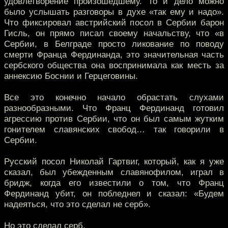
удовлетворение произошедшему. То и дело можно
было услышать разговоры в духе «так ему и надо».
Что фиксировал австрийский посол в Сербии барон
Гисль, он прямо писал своему начальству, что «в
Сербии, в Белграде просто ликование по поводу
смерти Франца Фердинанда, это значительная часть
сербского общества она воспринимала как месть за
аннексию Боснии и Герцеговины.
Все это конечно начало обрастать слухами
разнообразными. Что Франц Фердинанд готовил
агрессию против Сербии, что он был самым жутким
гонителем славянских свобод… так говорили в
Сербии.
Русский посол Николай Гартвиг, который, как я уже
сказал, был убежденным славянофилом, играл в
бридж, когда его известили о том, что Франц
Фердинанд убит, он побледнел и сказал: «Будем
надеяться, что это сделал не серб».
Но это сделал серб.