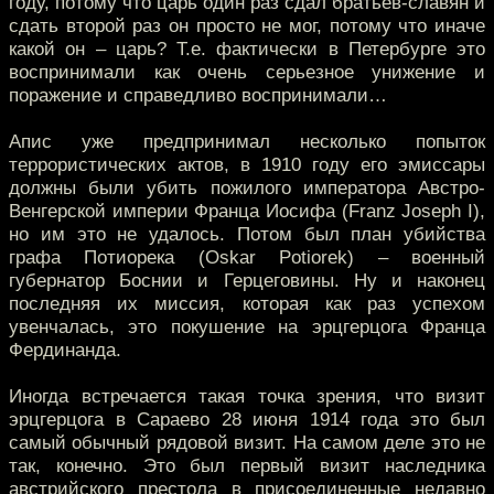
году, потому что царь один раз сдал братьев-славян и
сдать второй раз он просто не мог, потому что иначе
какой он – царь? Т.е. фактически в Петербурге это
воспринимали как очень серьезное унижение и
поражение и справедливо воспринимали…
Апис уже предпринимал несколько попыток
террористических актов, в 1910 году его эмиссары
должны были убить пожилого императора Австро-
Венгерской империи Франца Иосифа (Franz Joseph I),
но им это не удалось. Потом был план убийства
графа Потиорека (Oskar Potiorek) – военный
губернатор Боснии и Герцеговины. Ну и наконец
последняя их миссия, которая как раз успехом
увенчалась, это покушение на эрцгерцога Франца
Фердинанда.
Иногда встречается такая точка зрения, что визит
эрцгерцога в Сараево 28 июня 1914 года это был
самый обычный рядовой визит. На самом деле это не
так, конечно. Это был первый визит наследника
австрийского престола в присоединенные недавно