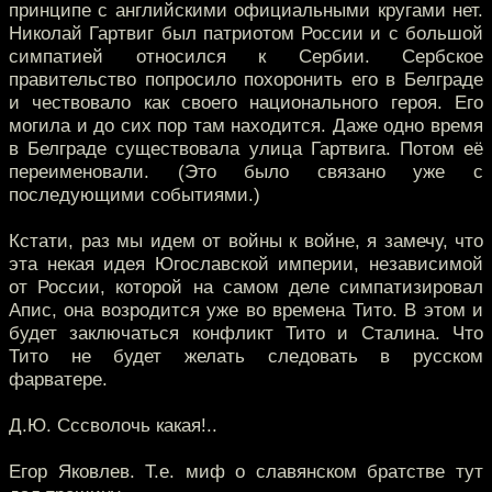
принципе с английскими официальными кругами нет.
Николай Гартвиг был патриотом России и с большой
симпатией относился к Сербии. Сербское
правительство попросило похоронить его в Белграде
и чествовало как своего национального героя. Его
могила и до сих пор там находится. Даже одно время
в Белграде существовала улица Гартвига. Потом её
переименовали. (Это было связано уже с
последующими событиями.)
Кстати, раз мы идем от войны к войне, я замечу, что
эта некая идея Югославской империи, независимой
от России, которой на самом деле симпатизировал
Апис, она возродится уже во времена Тито. В этом и
будет заключаться конфликт Тито и Сталина. Что
Тито не будет желать следовать в русском
фарватере.
Д.Ю. Сссволочь какая!..
Егор Яковлев. Т.е. миф о славянском братстве тут