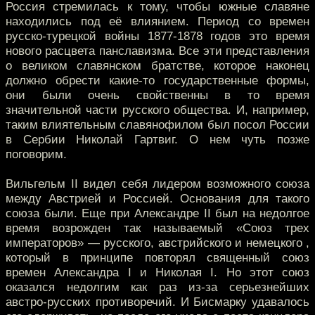
Россия стремилась к тому, чтобы южные славяне
находились под её влиянием. Период со времен
русско-турецкой войны 1877-1878 годов это время
нового расцвета панславизма. Все эти представления
о великом славянском братстве, которое наконец
должно обрести какие-то государственные формы,
они были очень свойственны в то время
значительной части русского общества. И, например,
таким влиятельным славянофилом был посол России
в Сербии Николай Гартвиг. О нем чуть позже
поговорим.
Вильгельм II видел себя лидером возможного союза
между Австрией и Россией. Основания для такого
союза были. Еще при Александре II был на недолгое
время возрожден так называемый «Союз трех
императоров» — русского, австрийского и немецкого ,
который в принципе повторял священный союз
времен Александра I и Николая I. Но этот союз
оказался недолгим как раз из-за серьезнейших
австро-русских противоречий. И Бисмарку удавалось