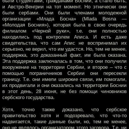
были студентами, гражданами Боснии, а стало быть,
и Австро-Венгрии на тот момент. Но этнически они
были сербами. Они были членами молодежной
организации «Млада Босна» (Mlada Bosna —
«Молодая Босния»), которая была в свою очередь
филиалом «Черной руки», т.е. они полностью
находились под контролем Аписа. И есть даже
свидетельства, что сам Апис не воспринимал их
серьезно, не верил, что им удастся. Но, тем не менее,
поддержка, это доказанный факт, им была оказана.
Эта поддержка заключалась в том, что они получили
вооружение на территории Сербии, и второе – что с
помощью пограничников Сербии они пересекли
границу. Т.е. они имели широкие связи, им помогали,
их продвигали и они оказались на территории Боснии
в этот день, 28 июня, не без помощи чиновников
сербского государства.
Хотя, точно также доказано, что сербское
правительство хотя и подозревало, что что-то
надвигается, такие данные были, но, тем не менее,
оно не являлось организатором этого заговора. Т.е. ни