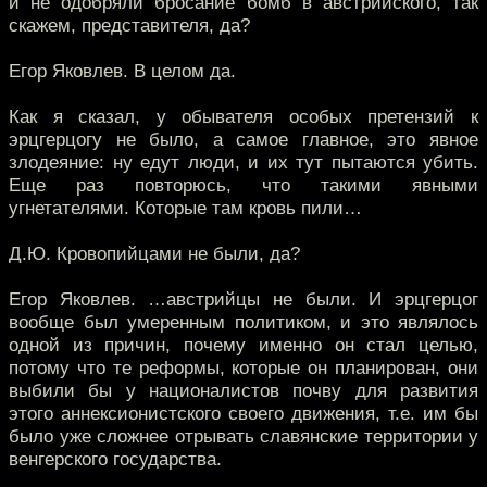
и не одобряли бросание бомб в австрийского, так
скажем, представителя, да?
Егор Яковлев. В целом да.
Как я сказал, у обывателя особых претензий к
эрцгерцогу не было, а самое главное, это явное
злодеяние: ну едут люди, и их тут пытаются убить.
Еще раз повторюсь, что такими явными
угнетателями. Которые там кровь пили…
Д.Ю. Кровопийцами не были, да?
Егор Яковлев. …австрийцы не были. И эрцгерцог
вообще был умеренным политиком, и это являлось
одной из причин, почему именно он стал целью,
потому что те реформы, которые он планирован, они
выбили бы у националистов почву для развития
этого аннексионистского своего движения, т.е. им бы
было уже сложнее отрывать славянские территории у
венгерского государства.