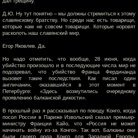
дал трещину.
Д.Ю. Ну тут понятно – мы должны стремиться к этому
славянскому братству. Но среди нас есть товарищи,
которые нам не совсем товарищи. Которые норовят
расколоть наш славянский мир.
Егор Яковлев. Да.
Но надо отметить, что вообще, 28 июня, когда
убийство произошло и в последующие числа мир не
подозревал, что убийство Франца Фердинанда
вызовет такие последствия. Как писал один
англичанин, оказавшийся в этот момент в
Петербурге: «Здесь возмутились очередному
проявлению балканской дикости».
В прошлый раз я рассказывал по поводу Конго, когда
посол России в Париже Извольский сказал премьер-
министру Франции Кайо, что «Россия не может
начинать войну из-за Конго». Так вот, Балканы они
были своего рода Конго для Западной Европы,