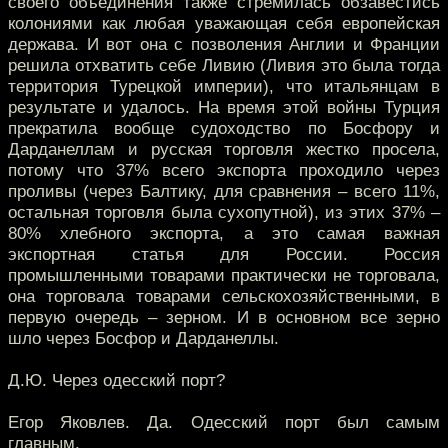
своего объединения также стремилась обзавестись
колониями как любая уважающая себя европейская
держава. И вот она с позволения Англии и Франции
решила отхватить себе Ливию (Ливия это была тогда
территория Турецкой империи), что итальянцам в
результате и удалось. На время этой войны Турция
прекратила вообще судоходство по Босфору и
Дарданеллам и русская торговля жестко просела,
потому что 37% всего экспорта проходило через
проливы (через Балтику, для сравнения – всего 11%,
остальная торговля была сухопутной), из этих 37% –
80% хлебного экспорта, а это самая важная
экспортная статья для России. Россия
промышленными товарами практически не торговала,
она торговала товарами сельскохозяйственными, в
первую очередь – зерном. И в основном все зерно
шло через Босфор и Дарданеллы.
Д.Ю. Через одесский порт?
Егор Яковлев. Да. Одесский порт был самым
главным.