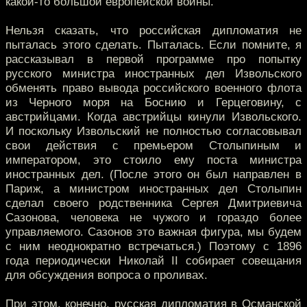
какой-то большой европейской войны.
Нельзя сказать, что российская дипломатия не
пыталась этого сделать. Пыталась. Если помните, я
рассказывал в первой программе про попытку
русского министра иностранных дел Извольского
обменять право вывода российского военного флота
из Черного моря на Боснию и Герцеговину, с
австрийцами. Когда австрийцы кинули Извольского.
И поскольку Извольский не полностью согласовывал
свои действия с премьером Столыпиным и
императором, это стоило ему поста министра
иностранных дел. (После этого он был направлен в
Париж, а министром иностранных дел Столыпин
сделал своего родственника Сергея Дмитриевича
Сазонова, человека не чужого и гораздо более
управляемого. Сазонов это важная фигура, мы будем
с ним неоднократно встречаться.) Поэтому с 1896
года периодически Николай II собирает совещания
для обсуждения вопроса о проливах.
При этом, конечно, русская дипломатия в Османской