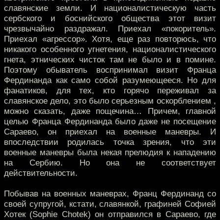
славянские земли. И националистическую часть
сербского и боснийского общества этот визит
чрезвычайно раздражал. Приехал «покоритель».
Приехал «агрессор». Хотя, еще раз повторюсь, что
никакого особенного угнетения, националистического
гнета, этнических чисток там не было и в помине.
Поэтому обыватель воспринимал визит Франца
Фердинанда как само собой разумеющееся. Но для
фанатиков, для тех, кто горячо переживал за
славянское дело, это было серьезным оскорблением ,
можно сказать, даже пощечина… Причем, главной
целью Франца Фердинанда было даже не посещение
Сараево, он приехал на военные маневры. И
впоследствии родилась точка зрения, что эти
военные маневры была некая прелюдия к нападению
на Сербию. Но она не соответствует
действительности.
Побывав на военных маневрах, Франц Фердинанд со
своей супругой, кстати, славянкой, графиней Софией
Хотек (Sophie Chotek) он отправился в Сараево, где