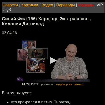
Новости
|
Картинки
|
Видео
|
Переводы
|
Магазин
|
VIP
клуб
Синий Фил 156: Хардкор, Экстрасенсы,
Колония Дигнидад
03.04.16
20:03
|
193699 просмотров
|
аудиоверсия
|
скачать
В этом выпуске:
кто прокрался в пятых Пиратов,