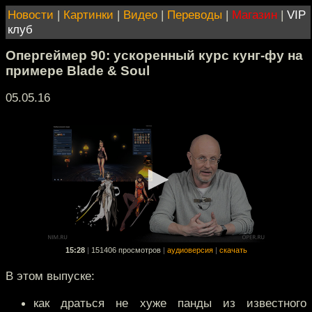
Новости
|
Картинки
|
Видео
|
Переводы
|
Магазин
|
VIP
клуб
Опергеймер 90: ускоренный курс кунг-фу на
примере Blade & Soul
05.05.16
15:28
|
151406 просмотров
|
аудиоверсия
|
скачать
В этом выпуске:
как драться не хуже панды из известного