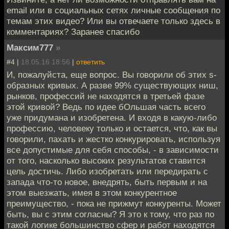
email или в социальных сетях личные сообщения по
темам этих видео? Или вы отвечаете только здесь в
комментариях? Заранее спасибо
Максим777
»
#4 |
18.05.16 18:56
|
ответить
И, пожалуйста, еще вопрос. Вы говорили об этих s-
образных кривых. А разве 99% существующих ниш,
рынков, профессий не находятся в третьей фазе
этой кривой? Ведь по идее бОльшая часть всего
уже придумана и изобретена. И входя в какую-либо
профессию, человеку только и остается, что, как вы
говорили, пахать и жестко конкурировать, используя
все допустимые для себя способы, - в зависимости
от того, насколько высоких результатов ставится
цель достичь. Либо изобретать или передирать с
запада что-то новое, внедрять, быть первым и на
этом выезжать, имея в этом конкурентное
преимущество, - пока не прижмут конкуренты. Может
быть, вы с этим согласны? Я это к тому, что раз по
такой логике большинство сфер и работ находятся