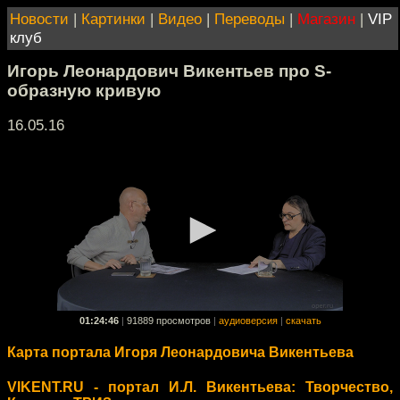
Новости
|
Картинки
|
Видео
|
Переводы
|
Магазин
|
VIP
клуб
Игорь Леонардович Викентьев про S-
образную кривую
16.05.16
01:24:46
|
91889 просмотров
|
аудиоверсия
|
скачать
Карта портала Игоря Леонардовича Викентьева
VIKENT.RU - портал И.Л. Викентьева: Творчество,