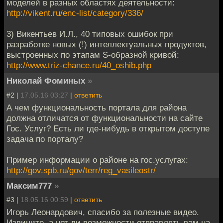
моделей в разных областях деятельности:
http://vikent.ru/enc-list/category/336/
3) Викентьев И.Л., 40 типовых ошибок при
разработке новых (!) интеллектуальных продуктов,
выстроенных по этапам S-образной кривой:
http://www.triz-chance.ru/40_oshib.php
Николай Фоминых
»
#2 |
17.05.16 03:27
|
ответить
А чем функциональность портала для района
должна отличатся от функциональности на сайте
Гос. Услуг? Есть ли где-нибудь в открытом доступе
задача по порталу?
Пример информации о районе на гос.услугах:
http://gov.spb.ru/gov/terr/reg_vasileostr/
Максим777
»
#3 |
18.05.16 00:59
|
ответить
Игорь Леонардович, спасибо за полезные видео.
Извините, а нет ли возможности отправлять вам на