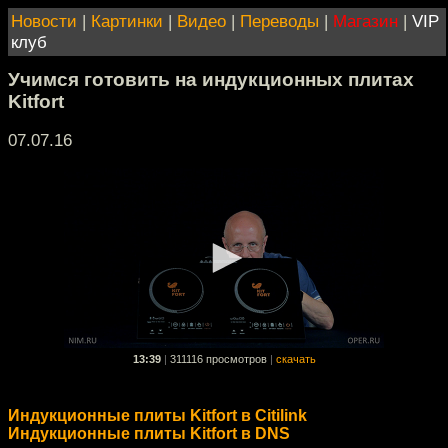
Новости
|
Картинки
|
Видео
|
Переводы
|
Магазин
|
VIP
клуб
Учимся готовить на индукционных плитах
Kitfort
07.07.16
13:39
|
311116 просмотров
|
скачать
Индукционные плиты Kitfort в Citilink
Индукционные плиты Kitfort в DNS