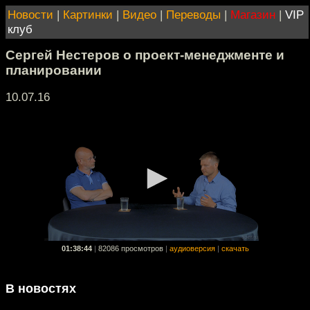
Новости
|
Картинки
|
Видео
|
Переводы
|
Магазин
|
VIP
клуб
Сергей Нестеров о проект-менеджменте и
планировании
10.07.16
01:38:44
|
82086 просмотров
|
аудиоверсия
|
скачать
В новостях