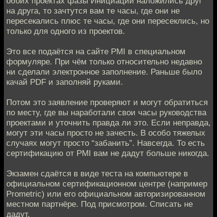
обоих проектах фазы Инициации наложились друг
на друга, то зачтутся вам те часы, где они не
пересекались плюс те часы, где они пересеклись, но
только для одного из проектов.
Это все подаётся на сайте PMI в специальном
формуляре. При чём только относительно недавно
ни сделали электронное заполнение. Раньше было
качай PDF и заполняй руками.
Потом это заявление проверяют и могут обратиться
по месту, где вы наработали свои часы руководства
проектами и уточнить правда ли это. Если неправда,
могут эти часы просто не зачесть. В особо тяжелых
случаях могут просто “забанить”. Навсегда. То есть
сертификацию от PMI вам не дадут больше никогда.
Экзамен сдаётся в виде теста на компьютере в
официальном сертификационном центре (например
Prometric) или его официальном авторизированном
местном партнёре. Под присмотром. Списать не
дадут.