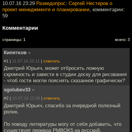
10.07.16 23:29
Разведопрос: Сергей Нестеров о
проект-менеджменте и планировании
, комментарии:
59
Комментарии
cтраницы: 1
всего: 3
Кипятков
»
#1 |
11.07.16 20:11
|
ответить
Дмитрий Юрьич, может отбросить ложную
скромность и завести в студии доску для рисования
- чтоб гости могли пояснять сказанное графически?
sgolubev33
»
#2 |
13.07.16 11:06
|
ответить
Дмитрий Юрьич, спасибо за очередной полезный
ролик.
По поводу литературы могу от себя добавить, что
существует перевод PMBOK5 на русский.