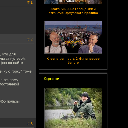
# 1
Атака БПЛА на Геленджик и
открытие Ормузского пролива
# 2
, что для
льтат нулевой.
Клеопатра, часть 2: финансовое
ефон на сайте
болото
ечную горку" тоже
Картинки
ую рекламу.
 постоянной
 Ибо пользы
# 3