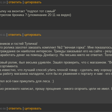
|
ответить
|
цитировать
01:16
лку на вконтакт "подпол тот самый"
стрелом броника ? (упоминание 20:11 на видео)
|
ответить
|
цитировать
20:11
ников и гостей Тупичка!
 ролика захотел заказать комплект №2 "вечная горка". Мне показалось
гражданке он наиболее интересен. Трижды заказывал его на сайте - резу
заработать денег на помощь Донбассу. На письма никто не ответил. Тел
овый ролик, был весьма удивлён. Зашёл проверить, что с магазином. "В
ссортимента.
 известно, что лучший способ убить плохой товар - сделать ему хорош
ы работу магазина наладили, хотя бы из уважения к порталу и нам - его
тел всё-таки прикупить для леса. :)
!
ько резковато написал, прошу прощения - никого огорчить цели не имел.
|
ответить
|
цитировать
00:58