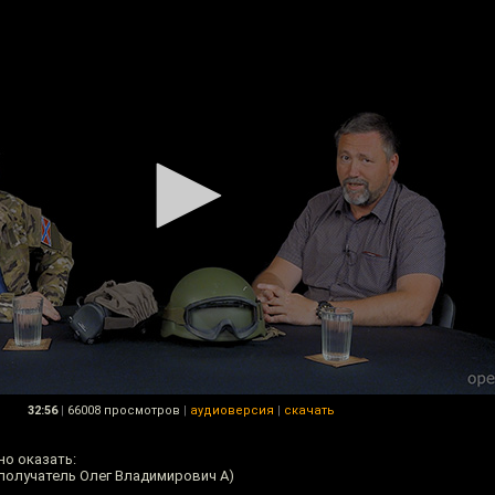
32:56
|
66008 просмотров
|
аудиоверсия
|
скачать
о оказать:
 (получатель Олег Владимирович А)