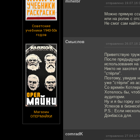
mihelbr
отправлено 19.07.16 
Можно прямую ссы
или на ролик с от
Не смог сам найти
Советские
учебники 1940-50х
годов
Смыслов
отправлено 26.07.16 
Приветствую труже
После предыдущего
использования на 
Никто не захотел 
"стёрли".
Поэтому, увидев н
уже "стёрли" из а
Со времён Котлера
Хотелось бы, чтоб
аудитории.
Ну и я бы горку хо
Успехов в бизнесе
P.S.: Если нескол
Магазин
Донбасса для.
ОПЕРМАЙКИ
comradK
отправлено 27.04.17 