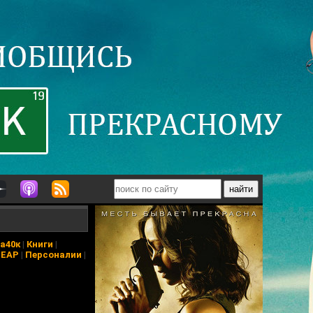
а40к
|
Книги
|
ПЕАР
|
Персоналии
|