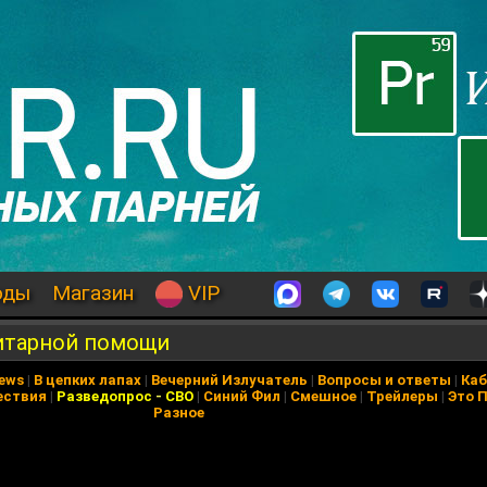
оды
Магазин
VIP
нитарной помощи
News
|
В цепких лапах
|
Вечерний Излучатель
|
Вопросы и ответы
|
Каб
ествия
|
Разведопрос
-
СВО
|
Синий Фил
|
Смешное
|
Трейлеры
|
Это 
Разное