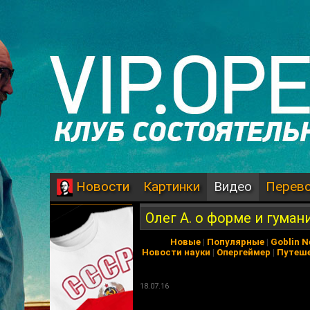
Картинки
Видео
Перев
Новости
Олег А. о форме и гума
Новые
|
Популярные
|
Goblin 
Новости науки
|
Опергеймер
|
Путеш
18.07.16