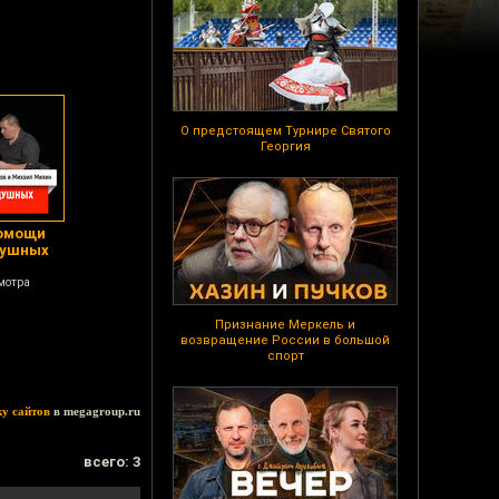
О предстоящем Турнире Святого
Георгия
помощи
душных
мотра
Признание Меркель и
возвращение России в большой
спорт
ку сайтов
в megagroup.ru
всего: 3