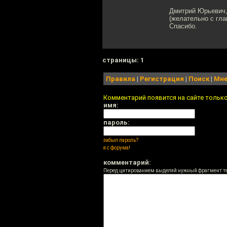
Дмитрий Юрьевич,
(желательно с гла
Спасибо.
cтраницы: 1
Правила
|
Регистрация
|
Поиск
|
Мне
Комментарий появится на сайте тольк
имя:
пароль:
забыл пароль?
я с форума!
комментарий:
Перед цитированием выделяй нужный фрагмент т