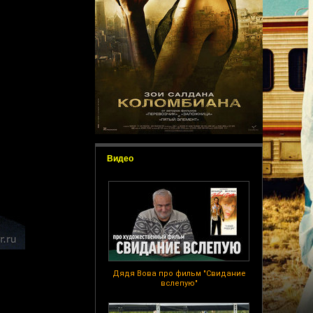
Видео
Дядя Вова про фильм "Свидание
вслепую"