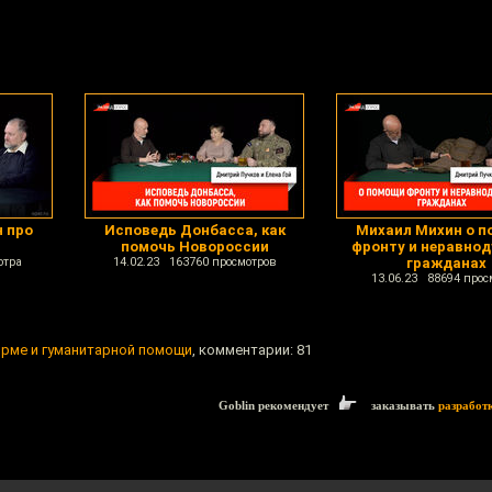
н про
Исповедь Донбасса, как
Михаил Михин о 
помочь Новороссии
фронту и неравно
отра
14.02.23 163760 просмотров
гражданах
13.06.23 88694 прос
форме и гуманитарной помощи
, комментарии: 81
Goblin рекомендует
заказывать
разработ