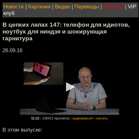
Новости
|
Картинки
|
Видео
|
Переводы
|
Магазин
|
VIP
клуб
В цепких лапах 147: телефон для идиотов,
ноутбук для ниндзя и шокирующая
гарнитура
26.09.16
11:22
|
136421 просмотр
|
аудиоверсия
|
скачать
В этом выпуске: