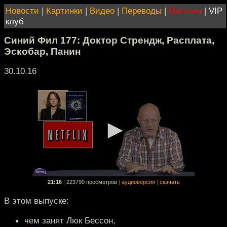
Новости
|
Картинки
|
Видео
|
Переводы
|
Магазин
|
VIP
клуб
Синий Фил 177: Доктор Стрендж, Расплата,
Эскобар, Панин
30.10.16
21:16
|
223790 просмотров
|
аудиоверсия
|
скачать
В этом выпуске:
чем занят Люк Бессон,