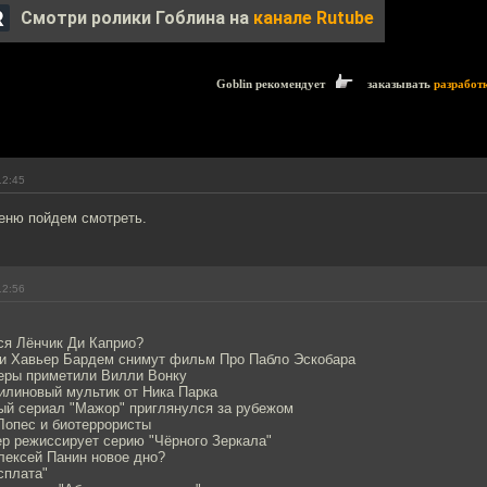
Смотри ролики Гоблина на
канале Rutube
Goblin рекомендует
заказывать
разработ
12:45
Беню пойдем смотреть.
12:56
ся Лёнчик Ди Каприо?
 и Хавьер Бардем снимут фильм Про Пабло Эскобара
неры приметили Вилли Вонку
илиновый мультик от Ника Парка
ный сериал "Мажор" приглянулся за рубежом
Лопес и биотеррористы
ер режиссирует серию "Чёрного Зеркала"
лексей Панин новое дно?
сплата"