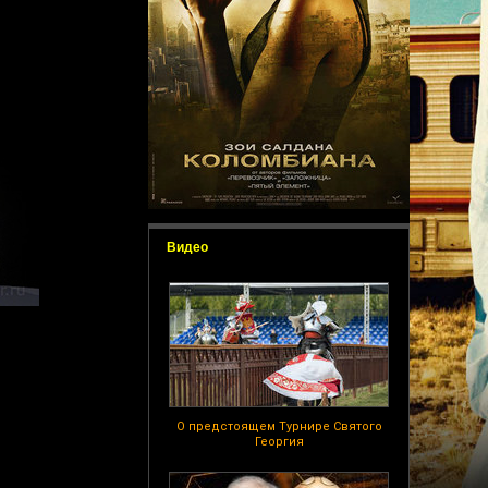
Видео
О предстоящем Турнире Святого
Георгия