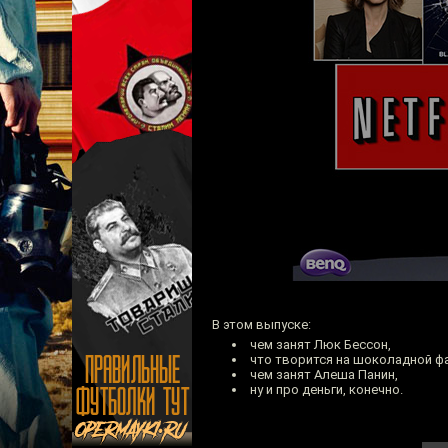
В этом выпуске:
чем занят Люк Бессон,
что творится на шоколадной ф
чем занят Алеша Панин,
ну и про деньги, конечно.