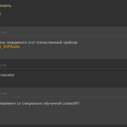
отреть.
!
13:44
ень понравился этот отечественный трейлер:
h9B_3SPAuDw
13:45
спасибо!
14:44
еримент со специально обученной собакой!!!