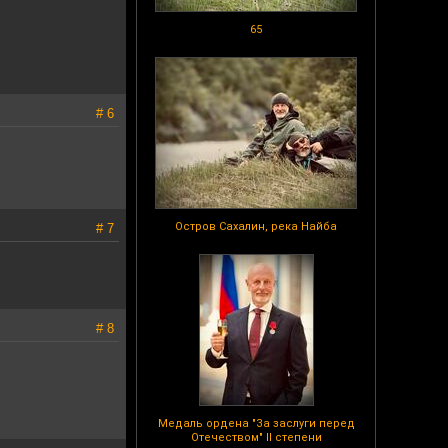
65
# 6
Остров Сахалин, река Найба
# 7
# 8
Медаль ордена "За заслуги перед
Отечеством" II степени