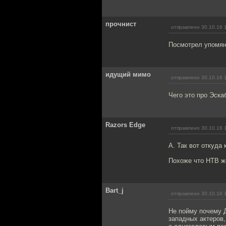
прочнист
отправлено 30.10.16 
Посмотрел упомяну
идущий мимо
отправлено 30.10.16 
Чего это про Эска
Razors Edge
отправлено 30.10.16 
A. Так вот откуда
Похоже что НТВ ж
Bart_j
отправлено 30.10.16 
Не пойму почему Д
западных актеров