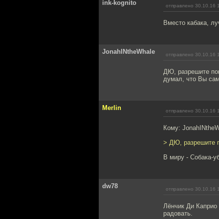
ink-kognito
отправлено 30.10.16 
Вместо кабака, лу
JonahINtheWhale
отправлено 30.10.16 
ДЮ, разрешите пои
думал, что Вы са
Merlin
отправлено 30.10.16 
Кому: JonahINthe
> ДЮ, разрешите п
В миру - Собака-у
dw78
отправлено 30.10.16 
Лёнчик Ди Каприо 
радовать.