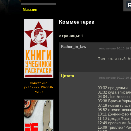
Магазин
Комментарии
cтраницы: 1
Father_in_law
отправлено 30.10.16 
Фил - отличный, 
Цитата
отправлено 30.10.16 
Советские
учебники 1940-50х
00:32 про деньги
годов
01:32 куда вписал
04:04 Люк Бессон
05:38 Братья Уор
07:19 новый пласт
08:52 отечествен
10:11 Дженнифер 
11:10 Джоди Фост
12:49 пробил ли А
15:09 триллер "Ра