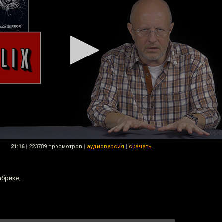
21:16
|
223789 просмотров
|
аудиоверсия
|
скачать
абрике,