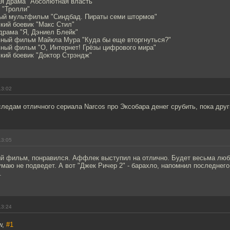
ая драма "Абсолютная власть"
 "Тролли"
ный мультфильм "Синдбад. Пираты семи штормов"
кий боевик "Макс Стил"
драма "Я, Дэниел Блейк"
ьный фильм Майкла Мура "Куда бы еще вторгнуться?"
ьный фильм "О, Интернет! Грёзы цифрового мира"
кий боевик "Доктор Стрэндж"
13:02
ледам отличного сериала Narcos про Эксобара денег срубить, пока друг
13:05
й фильм, понравился. Аффлек выступил на отлично. Будет весьма люб
умаю не подведет. А вот "Джек Ричер 2" - барахло, напомнил последнег
.
13:24
w,
#1