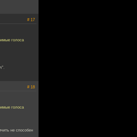
# 17
римые голоса
л".
# 18
римые голоса
ичить не способен