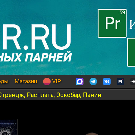
оды
Магазин
VIP
Стрендж, Расплата, Эскобар, Панин