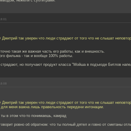
реводом, нежели с субтитрами.
18:01
 Дмитрий так уверен что люди страдают от того что не слышат неповто
 точно такая же важная часть его работы, как и внешность.
ого фильма - так и вообще 100% работы.
 страдают, но получают продукт класса "Мойша в подъезде Битлов напе
18:08
 Дмитрий так уверен что люди страдают от того что не слышат неповто
, для меня важна лишь правельность передачи интонации.
о ты в этом что-то понимаешь, камрад
говорит ровно об обратном: что ты полный дятел и говно от сметаны отл