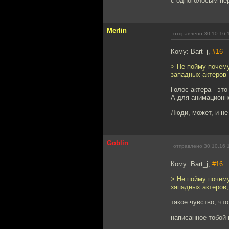
с одноголосым пе
Merlin
отправлено 30.10.16 
Кому: Bart_j,
#16
> Не пойму почему
западных актеров
Голос актера - это
А для анимационн
Люди, может, и не
Goblin
отправлено 30.10.16 
Кому: Bart_j,
#16
> Не пойму почему
западных актеров
такое чувство, чт
написанное тобой 