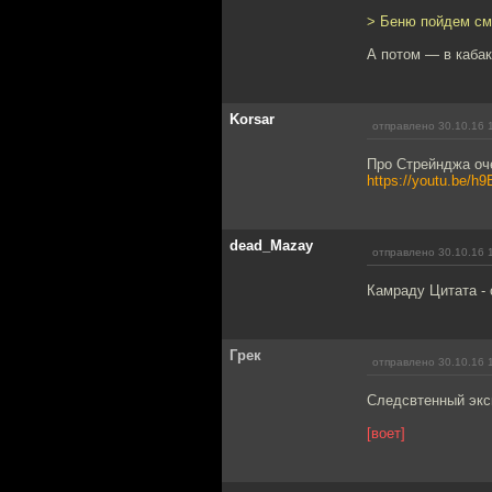
> Беню пойдем см
А потом — в кабак
Korsar
отправлено 30.10.16 
Про Стрейнджа оч
https://youtu.be/
dead_Mazay
отправлено 30.10.16 
Камраду Цитата - 
Грек
отправлено 30.10.16 
Следсвтенный эксп
[воет]