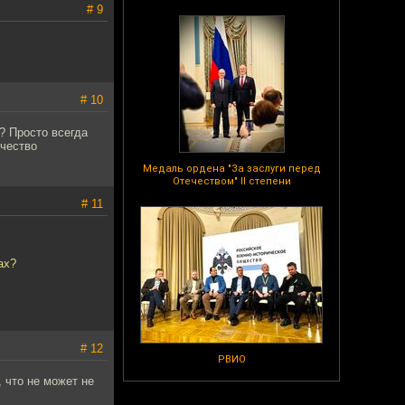
# 9
# 10
? Просто всегда
ичество
Медаль ордена "За заслуги перед
Отечеством" II степени
# 11
ах?
# 12
РВИО
 что не может не