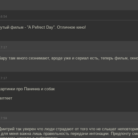
16:54
тый фильм - ''A Pefrect Day''. Отличное кино!
17:17
бару там много сеэнимают, вроде уже и сериал есть, теперь фильм, окно
17:17
 картинки про Паниниа и собак
елтеет
17:59
митрий так уверен что люди страдают от того что не слышат неповтори
, для меня важна лишь правельность передачи интонации. Предпочту с