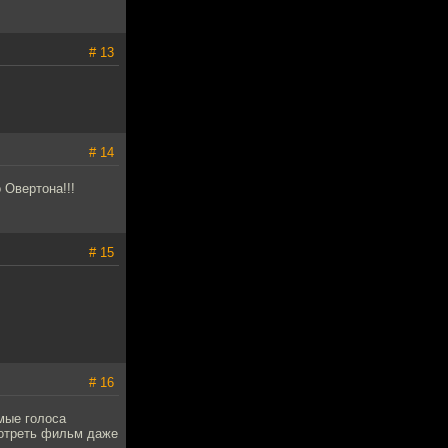
# 13
# 14
 Овертона!!!
# 15
# 16
мые голоса
мотреть фильм даже