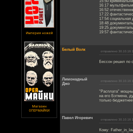
15:50 криминальн
16:17 мультфильм
16:52 отечествен
17:22 фантастичес
17:54 социальная 
18:48 документал
19:25 документал
19:57 фантастичес
Империя ножей
Белый Волк
отправлено 30.10.16 
Бессон решил по с
Лимонадный
отправлено 30.10.16 
Джо
"Расплата" мощны
на его Бэтмена, д
только бюджетнее
Магазин
ОПЕРМАЙКИ
Павел Игоревич
отправлено 30.10.16 
Кому: Father_in_la