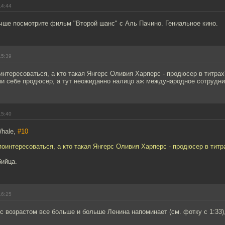
14:44
чше посмотрите фильм "Второй шанс" с Аль Пачино. Гениальное кино.
15:39
нтересоваться, а кто такая Янгерс Оливия Харперс - продюсер в титрах
ми себе продюсер, а тут неожиданно налицо аж международное сотрудн
15:40
Whale,
#10
оинтересоваться, а кто такая Янгерс Оливия Харперс - продюсер в титр
бийца.
16:25
с возрастом все больше и больше Ленина напоминает (см. фотку с 1:33),