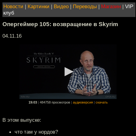
Новости
|
Картинки
|
Видео
|
Переводы
|
Магазин
|
VIP
клуб
Опергеймер 105: возвращение в Skyrim
04.11.16
19:03
|
484758 просмотров
|
аудиоверсия
|
скачать
В этом выпуске:
что там у нордов?