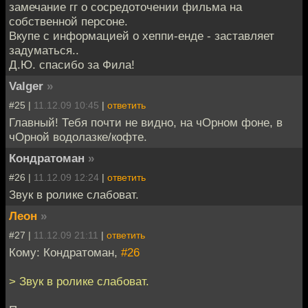
замечание гг о сосредоточении фильма на
собственной персоне.
Вкупе с информацией о хеппи-енде - заставляет
задуматься..
Д.Ю. спасибо за Фила!
Valger
»
#25 |
11.12.09 10:45
|
ответить
Главный! Тебя почти не видно, на чОрном фоне, в
чОрной водолазке/кофте.
Кондратоман
»
#26 |
11.12.09 12:24
|
ответить
Звук в ролике слабоват.
Леон
»
#27 |
11.12.09 21:11
|
ответить
Кому: Кондратоман,
#26
> Звук в ролике слабоват.