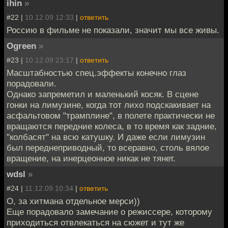
ihin
»
#22 |
10.12.09 12:33
|
ответить
Россию в фильме не показали, значит мы все живы.
Ogreen
»
#23 |
10.12.09 23:17
|
ответить
Масштабностью спец.эффекты конечно глаз
порадовали.
Однако запреметил и маленький косяк. В сцене
гонки на лимузине, когда тот лихо подскакивает на
асфальтовом "трамплине", в полете практически не
вращаются передние колеса, в то время как задние,
"колбасят" на всю катушку. И даже если лимузин
был переднеприводный, то всеравно, столь вялое
вращение, на инерцеонное никак не тянет.
wdsl
»
#24 |
11.12.09 10:34
|
ответить
О, за хитмана отдельное мерси))
Еще порадовало замечание о режиссере, которому
приходиться отвлекаться на сюжет и тут же