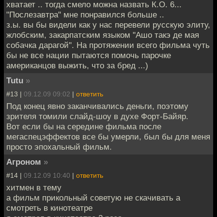
хватает .. тогда смело можна назвать К.О. 6...
"Послезавтра" мне понравился больше ..
з.ы. вы бы видели как у нас перевели русскую элиту,
жлобским, закарпатским языком "Ашо такэ де мая
собачка дарагой". На протяжении всего фильма чуть
бы не все нации пытаются помочь парочке
американцов выжить, что за бред ...)
Tutu
»
#13 |
09.12.09 09:02
|
ответить
Под конец явно заканчивались деньги, поэтому
зрителя томили слайд-шоу в духе Форт-Байяр.
Вот если бы на середине фильма после
мегаспецэффектов все бы умерли, был бы для меня
просто эпохальный фильм.
Агроном
»
#14 |
09.12.09 10:40
|
ответить
хитмен в тему
а фильм прикольный советую не скачивать а
смотреть в кинотеатре