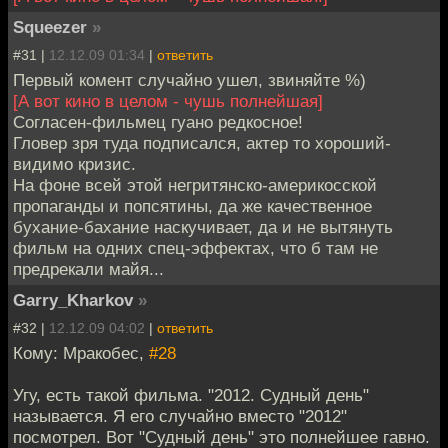
Squeezer
»
#31 |
12.12.09 01:34
|
ответить
Первый комент случайно ушел, звиняйте %)
[А вот кино в целом - чушь полнейшая]
Согласен-фильмец гуано редкосное!
Гловер зря туда подписался, актер то хороший-
видимо кризис.
На фоне всей этой негритянско-америкосской
пропаганды и попсятины, да же качественное
бухание-бахание наскучивает, да и не вытянуть
фильм на одних спец-эффектах, что б там не
предрекали майя...
Garry_Kharkov
»
#32 |
12.12.09 04:02
|
ответить
Кому: Мракобес,
#28
Угу, есть такой фильма. "2012. Судный день"
называется. Я его случайно вместо "2012"
посмотрел. Вот "Судный день" это полнейшее гавно.