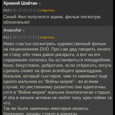
Хромой Шайтан
»
#10 |
08.12.09 21:31
|
ответить
Синий Фил получился ацким, фильм посмотрю
обязательно!
Anacefal
»
#11 |
08.12.09 21:59
|
ответить
Имел счастье посмотреть художественный фильм
на лицензионном DVD. Про сам двд говорить ничего
не стану, ибо тема давно раскрыта, а вот на его
содержании хотелось бы остановиться поподробнее.
Кино, безусловно, добротное, если отбросить потуги
сделать сюжет на фоне всеобщего армагеддона.
Мальчик, который сын героя, чем-то напомнил ещё
одного мальчика из "Войны миров" - во всяком
случае, по умственному развитию они идентичны,
хотя в "Войне миров" мальчик биологически старше.
И оба в начале активно не любят папу хрен пойми за
что.
Так же были замечены некоторые нюансы.
Например, почему стекло в ковчегах,