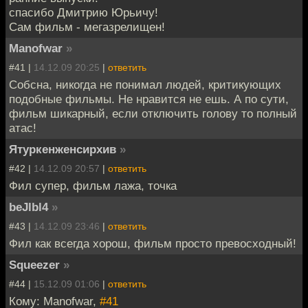
спасибо Дмитрию Юрьичу!
Сам фильм - мегазрелищен!
Manofwar
»
#41 |
14.12.09 20:25
|
ответить
Собсна, никогда не понимал людей, критикующих
подобные фильмы. Не нравится не ешь. А по сути,
фильм шикарный, если отключить голову то полный
атас!
Ятуркенженсирхив
»
#42 |
14.12.09 20:57
|
ответить
Фил супер, фильм лажа, точка
beJlbl4
»
#43 |
14.12.09 23:46
|
ответить
Фил как всегда хорош, фильм просто превосходный!
Squeezer
»
#44 |
15.12.09 01:06
|
ответить
Кому: Manofwar,
#41