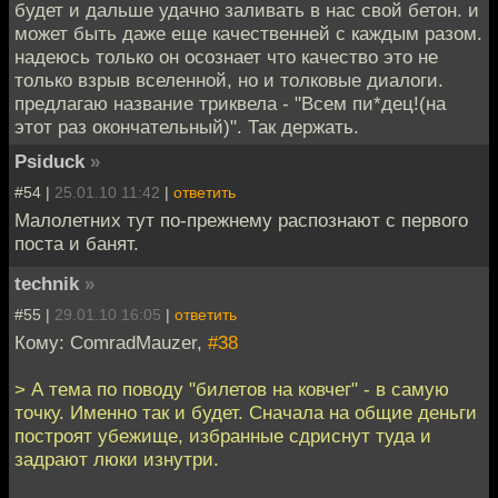
будет и дальше удачно заливать в нас свой бетон. и
может быть даже еще качественней с каждым разом.
надеюсь только он осознает что качество это не
только взрыв вселенной, но и толковые диалоги.
предлагаю название триквела - "Всем пи*дец!(на
этот раз окончательный)". Так держать.
Psiduck
»
#54 |
25.01.10 11:42
|
ответить
Малолетних тут по-прежнему распознают с первого
поста и банят.
technik
»
#55 |
29.01.10 16:05
|
ответить
Кому: ComradMauzer,
#38
> А тема по поводу "билетов на ковчег" - в самую
точку. Именно так и будет. Сначала на общие деньги
построят убежище, избранные сдриснут туда и
задрают люки изнутри.