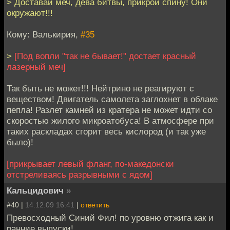
> Доставай меч, дева битвы, прикрой спину! Они
окружают!!!
Кому: Валькирия,
#35
>
[Под вопли "так не бывает!" достает красный
лазерный меч]
Так быть не может!!! Нейтрино не реагируют с
веществом! Двигатель самолета заглохнет в облаке
пепла! Разлет камней из кратера не может идти со
скоростью жилого микроатобуса! В атмосфере при
таких раскладах сгорит весь кислород (и так уже
было)!
[прикрывает левый фланг, по-македонски
отстреливаясь разрывными с ядом]
Кальцидович
»
#40 |
14.12.09 16:41
|
ответить
Превосходный Синий Фил! по уровню отжига как и
ранние выпуски!