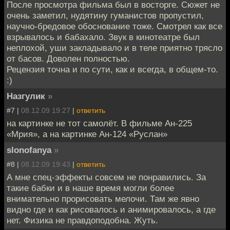
После просмотра фильма был в восторге. Сюжет не
очень заметил, нудятину гуманистов пропустил,
научно-бредовое обоснование тоже. Смотрел как все
взрывалось и бабахало. Звук в кинотеатре был
неплохой, уши закладывало и в теле приятно трясло
от басов. Доволен полностью.
Рецензия точна и по сути, как и всегда, в общем-то.
:)
Назгулик
»
#7 |
08.12.09 19:27
|
ответить
на картинке не тот самолёт. В фильме Ан-225
«Мрия», а на картинке Ан-124 «Руслан»
slonofanya
»
#8 |
08.12.09 19:43
|
ответить
А мне спец-эффекты совсем не понравились. За
такие бабки и в наше время могли более
внимательно прорисовать мелочи. Там же явно
видно где и как рисовалось и анимировалось, а где
нет. Физика не правдоподобна. Жуть.