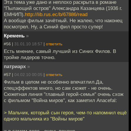
Эта тема уже дано и неплохо раскрыта в романе
"Пылающий остров" Александра Казанцева (1936 г.
ЕМНИП).
http://lib.rus.ec/b/67886/read
А вообще фильм зачётный. Не жалею, что наконец
посмотрел. Ну, а Синий фил просто супер!
Кремень
»
#56 |
31.01.10 18:57
|
ответить
Есть мнение, самый лучший из Синих Филов. В
тройке лидеров точно.
патриарх
»
#57 |
04.02.10 00:05
|
ответить
Фильм в целом не особенно впечатлил.Да,
спецэффектов много, но сам сюжет - не очень.
Сюжетная линия "главный герой-семья" очень схож
с фильмом "Война миров", как заметил Anacefal:
> Мальчик, который сын героя, чем-то напомнил ещё
одного мальчика из "Войны миров"