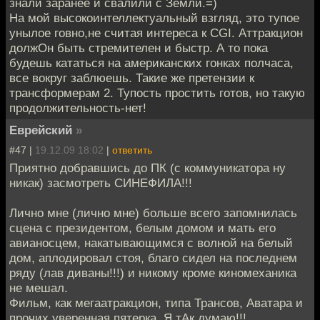
знали заранее и свалили с Земли.=)
На мой высокоинтеллектуальный взгляд, это тупое
унылое говно,не считая интереса к CGI. Аттракцион
должОн быть стремителен и быстр. А то пока
будешь кататься на американских гонках полчаса,
все вокруг заблюешь. Такие же претензии к
трансформерам 2. Тупость простить готов, но такую
продолжительность-нет!
Еврейский
»
#47 |
19.12.09 18:02
|
ответить
Приятно добравшись до ПК (с коммуникатора ну
никак) засмотреть СИНЕФИЛА!!!
Лично мне (лично мне) больше всего запомнилась
сцена с президентом, белым домом и мать его
авианосцем, накатывающимся с волной на белый
дом, аплодировал стоя, благо сидел на последнем
ряду (лав диваны!!!) и никому кроме киномеханика
не мешал.
Фильм, как мегаатракцион, типа Трансов, Аватара и
прочих уверенная пятерка. Я тАк думаю!!!