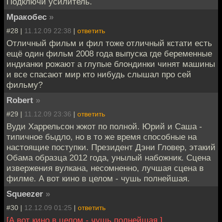
Подключи усилитель.
Мракобес
»
#28 |
11.12.09 22:38
|
ответить
Отличный фильм и фил тоже отличный кстати есть
ещё один фильм 2008 года выпуска где беременные
индианки рожают а глупые блондинки чинят машины
и все спасают мир кто нибудь слышал про сей
фильму?
Robert
»
#29 |
11.12.09 23:36
|
ответить
Вуди Харрельсон жжот по полной. Юрий и Саша -
типичное быдло, но в то же время способные на
настоящие поступки. Президент Дэни Гловер, этакий
Обама образца 2012 года, унылый набожник. Сцена
извержения вулкана, несомненно, лучшая сцена в
филме. А вот кино в целом - чушь полнейшая.
Squeezer
»
#30 |
12.12.09 01:25
|
ответить
[А вот кино в целом - чушь полнейшая.]