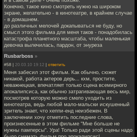
и в самом деле - очень похоже.
Конечно, такое кино смотреть нужно на широком
экране, желательно - в кинотеатре, в крайнем случае
- в домашнем.
до различных мелочей докапываться не буду, но
смысл этого фильма для меня таков - понадобилась
катастрофа планетного масштаба, чтобы маленькая
девочка вылечилась, пардон, от энуреза
Rusbarboss
»
#58 |
20.03.10 19:12
|
ответить
Меня забесил этот фильм. Как обычно, сюжет
никакой, работа актеров дерь... кхм, простите,
неважнецкая, впечатляет только сцена всемирного
апокалипсиса, как обычно затрагивающая весь мир,
посмотрев которую можно смело уходить из
кинотеатра, ведь любой мало-мальски искушенный
зритель знает, что хеппи-енд неизбежен. В
заключении хочу отметить последние слова,
произнесенные в этом фильме "Мне больше не
нужны памперсы". Ура! Только ради этой сцены надо
было снимать фильм про апокалипсис!