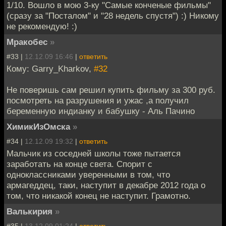
1/10. Вошло в мою 3-ку "Самые конченые фильмы"
(сразу за "Посталом" и "28 недель спустя") :) Никому
не рекомендую! :)
Мракобес
»
#33 |
12.12.09 16:46
|
ответить
Кому: Garry_Kharkov,
#32
Не поверишь сам решил купить фильму за 300 руб.
посмотреть на разрушения и ужас ,а получил
беременную индианку и бабушку - Аль Пачино
ХимикИзОмска
»
#34 |
12.12.09 19:32
|
ответить
Мальчик из соседней школы тоже пытается
заработать на конце света. Спорит с
одноклассниками уверенными в том, что
армагеддец, таки, наступит в декабре 2012 года о
том, что никакой конец не наступит. Грамотно.
Валькирия
»
#35 |
13.12.09 01:24
|
ответить