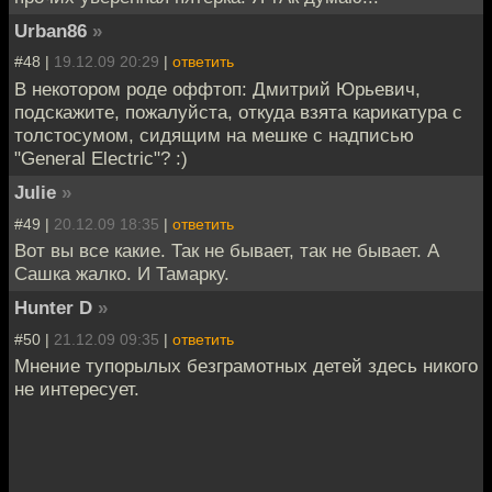
Urban86
»
#48 |
19.12.09 20:29
|
ответить
В некотором роде оффтоп: Дмитрий Юрьевич,
подскажите, пожалуйста, откуда взята карикатура с
толстосумом, сидящим на мешке с надписью
"General Electric"? :)
Julie
»
#49 |
20.12.09 18:35
|
ответить
Вот вы все какие. Так не бывает, так не бывает. А
Сашка жалко. И Тамарку.
Hunter D
»
#50 |
21.12.09 09:35
|
ответить
Мнение тупорылых безграмотных детей здесь никого
не интересует.