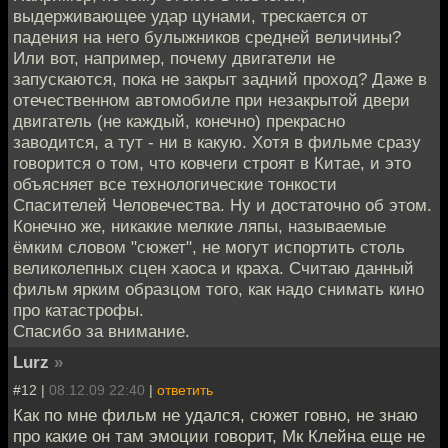
выдерживающее удар цунами, трескается от
падения на него булыжников средней величины?
Или вот, например, почему двигатели не
запускаются, пока не закрыт задний проход? Даже в
отечественном автомобиле при незакрытой двери
двигатель (не каждый, конечно) прекрасно
заводится, а тут - ни в какую. Хотя в фильме сразу
говорится о том, что ковчеги строят в Китае, и это
объясняет все технологические тонкости
Спасителей Человечества. Ну и достаточно об этом.
Конечно же, никакие мелкие ляпы, называемые
ёмким словом "сюжет", не могут испортить столь
великолепных сцен хаоса и краха. Считаю данный
фильм ярким образцом того, как надо снимать кино
про катастрофы.
Спасибо за внимание.
Lurz
»
#12 |
08.12.09 22:40
|
ответить
Как по мне фильм не удался, сюжет говно, не знаю
про какие он там эмоции говорит, Мк Клейна еще не