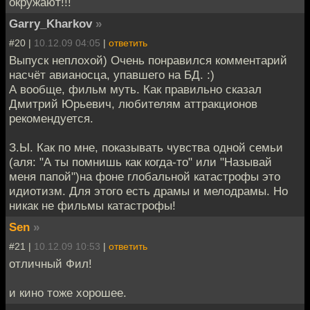
окружают!!!
Garry_Kharkov
»
#20 |
10.12.09 04:05
|
ответить
Выпуск неплохой) Очень понравился комментарий
насчёт авианосца, упавшего на БД. :)
А вообще, фильм муть. Как правильно сказал
Дмитрий Юрьевич, любителям аттракционов
рекомендуется.
З.Ы. Как по мне, показывать чувства одной семьи
(аля: "А ты помнишь как когда-то" или "Называй
меня папой")на фоне глобальной катастрофы это
идиотизм. Для этого есть драмы и мелодрамы. Но
никак не фильмы катастрофы!
Sen
»
#21 |
10.12.09 10:53
|
ответить
отличный Фил!
и кино тоже хорошее.