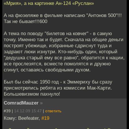
«Мрия», а на картинке Ан-124 «Руслан»
А на фюзеляже в фильме написано "Антонов 500"!!!
Так не бывает!!!600
А тема по поводу "билетов на ковчег" - в самую
точку. Именно так и будет. Сначала на общие деньги
построят убежище, избранные сдриснут туда и
задрают люки изнутри. Кто-нибудь один, который
"дедушка старый ему все равно", обратится к нации,
все прослезятся, всместе помолятся и дружно
сгинут, оставаясь свободными духом.
Был бы сейчас 1950 год - к Эммериху бы сразу
присмотрелись ребята из комиссии Мак-Карти.
Большевизмом пахнуло!
ComradMauzer
»
#39 |
14.12.09 15:47
|
ответить
Кому: Beefeater,
#19