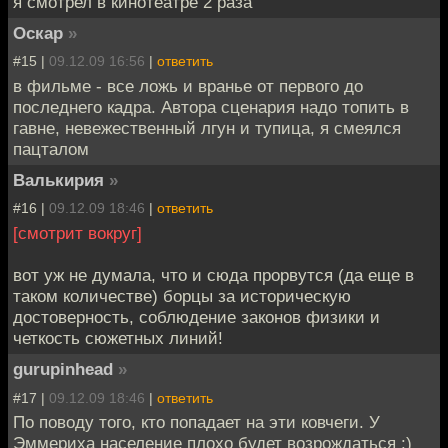
я смотрел в кинотеатре 2 раза
Оскар
»
#15 |
09.12.09 16:56
|
ответить
в фильме - все ложь и вранье от первого до
последнего кадра. Автора сценария надо топить в
гавне, невежественный лгун и тупица, я смеялся
пацталом
Валькирия
»
#16 |
09.12.09 18:46
|
ответить
[смотрит вокруг]
вот уж не думала, что и сюда прорвутся (да еще в
таком количестве) борцы за историческую
достоверность, соблюдение законов физики и
четкость сюжетных линий!
gurupinhead
»
#17 |
09.12.09 18:46
|
ответить
По поводу того, кто попадает на эти ковчеги. У
Эммериха население плохо будет возрождаться :)