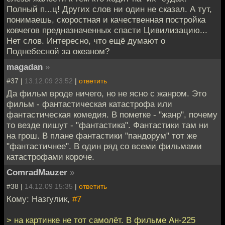
Полный п...ц! Других слов ни один не сказал. А тут,
понимаешь, скоростная и качественная постройка
ковчегов предназначенных спасти Цивилизацию...
Нет слов. Интересно, что ещё думают о
Поднебесной за океаном?
magadan
»
#37 |
13.12.09 23:52
|
ответить
Да фильм вроде ничего, но не ясно с жанром. Это
фильм - фантастическая катастрофа или
фантастическая комедия. В пометке - "жанр", почему
то везде пишут - "фантастика". Фантастики там ни
на грош. В плане фантастики "пандорум" тот же
"фантастичнее". В один ряд со всеми фильмами
катастрофами короче.
ComradMauzer
»
#38 |
14.12.09 15:35
|
ответить
Кому: Назгулик,
#7
> на картинке не тот самолёт. В фильме Ан-225