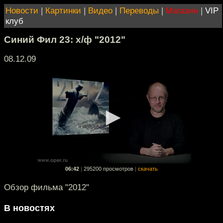
Новости
|
Картинки
|
Видео
|
Переводы
|
Магазин
|
VIP
клуб
Синий Фил 23: х/ф "2012"
08.12.09
06:42
|
295200 просмотров
|
скачать
Обзор фильма "2012"
В новостях