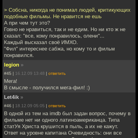
> Собсна, никогда не понимал людей, критикующих
подобные фильмы. Не нравится не ешь
А при чем тут это?
Говно не нравиться, так и не едим. Но ни кто ж не
сказал: "все, кому понравилось, олени"...
Каждый высказал своё ИМХО.
"Фил" интереснее сабжа, но кому то и фильм
понравился.
legion
»
#45 |
16.12.09 13:48
|
ответить
Мега!
В смысле - получился мега-фил! :)
Let4ik
»
#46 |
18.12.09 05:05
|
ответить
В одной из тем на imdb был задан вопрос, почему в
фильме нет ни одного латиноамериканца. Типа
статУя Христа крушится в пыль, а их не кажут.
Ответ на уровне капитана Очевидность: они все