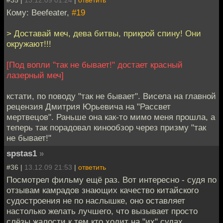
Кому: Beefeater,
#19
> Доставай меч, дева битвы, прикрой спину! Они
окружают!!!
[Под вопли "так не бывает!" достает красный
лазерный меч]
кстати, по поводу "так не бывает". Висела на главной
рецензия Дмитрия Юрьевича на "Рассвет
мертвецов". Раньше она как-то мимо меня прошла, а
теперь так порадовал кинообзор через призму "так
не бывает!"
spstas1
»
#36 |
13.12.09 21:53
|
ответить
Посмотрел фильму ещё раз. Вот интересно - судя по
отзывам камрадов знающих качество китайского
судостроения не по наслышке, оно оставляет
настолько желать лучшего, что вызывает просто
слёзы жалости к тем кто ходит на "их" судах.