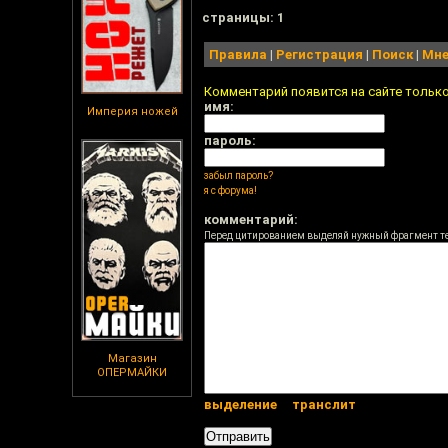
cтраницы: 1
Правила
|
Регистрация
|
Поиск
|
Мне
Комментарий появится на сайте тольк
имя:
Империя ножей
пароль:
забыл пароль?
я с форума!
комментарий:
Перед цитированием выделяй нужный фрагмент т
Магазин
ОПЕРМАЙКИ
выделение
транслит