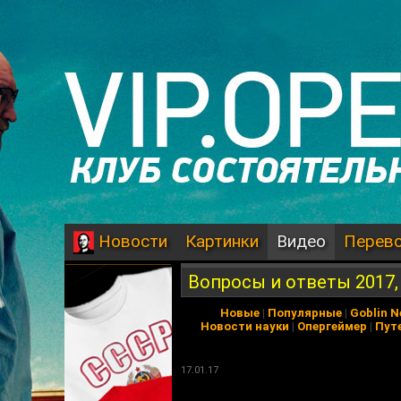
Картинки
Видео
Перев
Новости
Вопросы и ответы 2017,
Новые
|
Популярные
|
Goblin 
Новости науки
|
Опергеймер
|
Пут
17.01.17