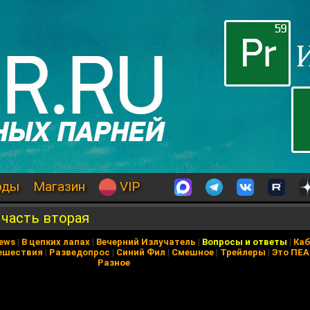
оды
Магазин
VIP
 часть вторая
News
|
В цепких лапах
|
Вечерний Излучатель
|
Вопросы и ответы
|
Каб
ешествия
|
Разведопрос
|
Синий Фил
|
Смешное
|
Трейлеры
|
Это ПЕ
Разное