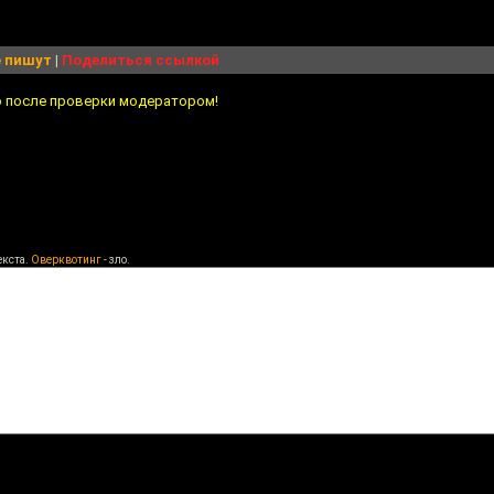
 пишут
|
Поделиться ссылкой
о после проверки модератором!
екста.
Оверквотинг
- зло.