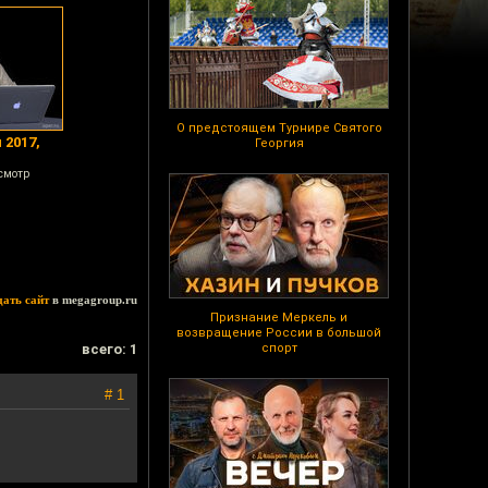
О предстоящем Турнире Святого
 2017,
Георгия
смотр
дать сайт
в megagroup.ru
Признание Меркель и
возвращение России в большой
всего: 1
спорт
# 1