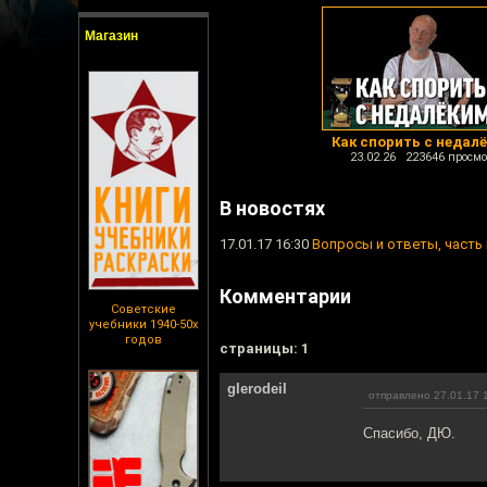
Магазин
Как спорить с недал
23.02.26 223646 просмо
В новостях
17.01.17 16:30
Вопросы и ответы, часть
Комментарии
Советские
учебники 1940-50х
годов
cтраницы: 1
glerodeil
отправлено 27.01.17 
Спасибо, ДЮ.