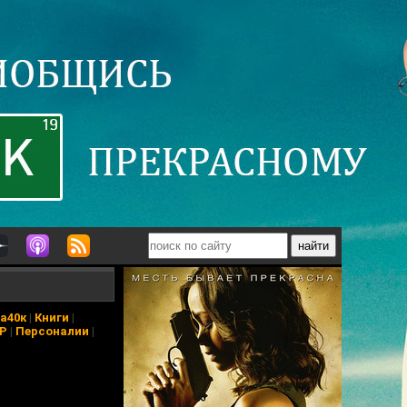
а40к
|
Книги
|
АР
|
Персоналии
|