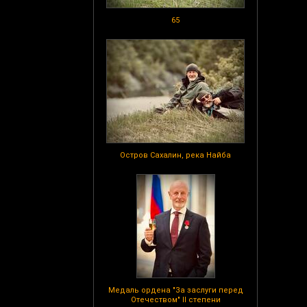
65
Остров Сахалин, река Найба
Медаль ордена "За заслуги перед
Отечеством" II степени