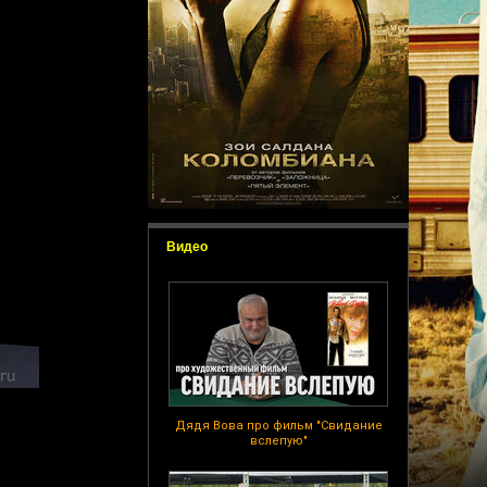
Видео
Дядя Вова про фильм "Свидание
вслепую"