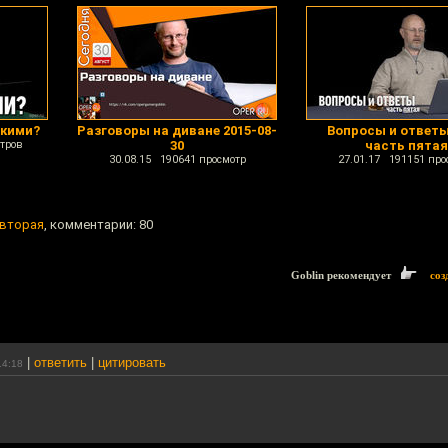
ёкими?
Разговоры на диване 2015-08-
Вопросы и ответы
тров
30
часть пятая
30.08.15 190641 просмотр
27.01.17 191151 про
 вторая
, комментарии: 80
Goblin рекомендует
соз
|
ответить
|
цитировать
14:18