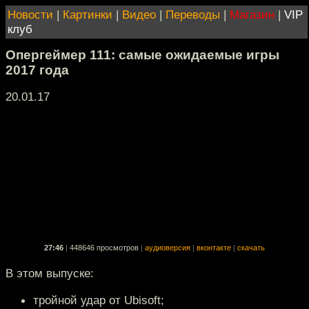
Новости
|
Картинки
|
Видео
|
Переводы
|
Магазин
|
VIP
клуб
Опергеймер 111: самые ожидаемые игры
2017 года
20.01.17
27:46
|
448646 просмотров
|
аудиоверсия
|
вконтакте
|
скачать
В этом выпуске:
тройной удар от Ubisoft;