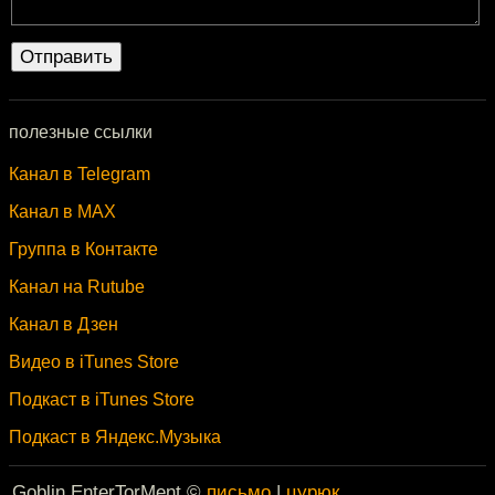
полезные ссылки
Канал в Telegram
Канал в MAX
Группа в Контакте
Канал на Rutube
Канал в Дзен
Видео в iTunes Store
Подкаст в iTunes Store
Подкаст в Яндекс.Музыка
Goblin EnterTorMent ©
письмо
|
цурюк