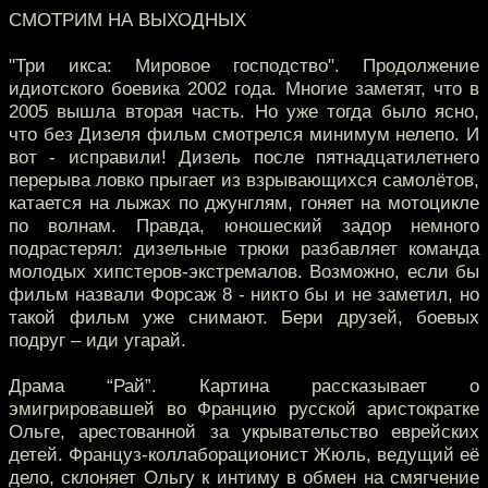
СМОТРИМ НА ВЫХОДНЫХ
"Три икса: Мировое господство". Продолжение
идиотского боевика 2002 года. Многие заметят, что в
2005 вышла вторая часть. Но уже тогда было ясно,
что без Дизеля фильм смотрелся минимум нелепо. И
вот - исправили! Дизель после пятнадцатилетнего
перерыва ловко прыгает из взрывающихся самолётов,
катается на лыжах по джунглям, гоняет на мотоцикле
по волнам. Правда, юношеский задор немного
подрастерял: дизельные трюки разбавляет команда
молодых хипстеров-экстремалов. Возможно, если бы
фильм назвали Форсаж 8 - никто бы и не заметил, но
такой фильм уже снимают. Бери друзей, боевых
подруг – иди угарай.
Драма “Рай”. Картина рассказывает о
эмигрировавшей во Францию русской аристократке
Ольге, арестованной за укрывательство еврейских
детей. Француз-коллаборационист Жюль, ведущий её
дело, склоняет Ольгу к интиму в обмен на смягчение