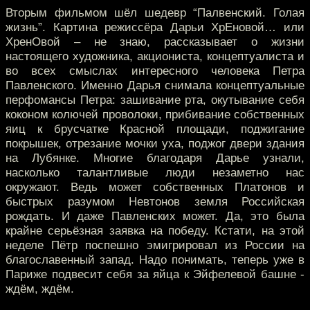
Вторым фильмом шёл шедевр “Палвенский. Голая
жизнь”. Картина режиссёра Дарьи ХрЕновой… или
ХренОвой – не знаю, рассказывает о жизни
настоящего художника, акциониста, концептуалиста и
во всех смыслах интересного человека Петра
Павленского. Именно Дарья снимала концептуальные
перфомансы Петра: зашивание рта, окутывание себя
коконом колючей проволоки, прибивание собственных
яиц к брусчатке Красной площади, поджигание
покрышек, отрезание мочки уха, поджог двери здания
на Лубянке. Многие благодаря Дарье узнали,
насколько талантливые люди незаметно нас
окружают. Ведь может собственных Платонов и
быстрых разумом Невтонов земля Российская
рождать. И даже Павленских может. Да, это была
крайне серьёзная заявка на победу. Кстати, на этой
неделе Пётр поспешно эмигрировал из России на
благославенный запад. Надо понимать, теперь уже в
Париже подвесит себя за яйца к Эйфелевой башне -
ждём, ждём.