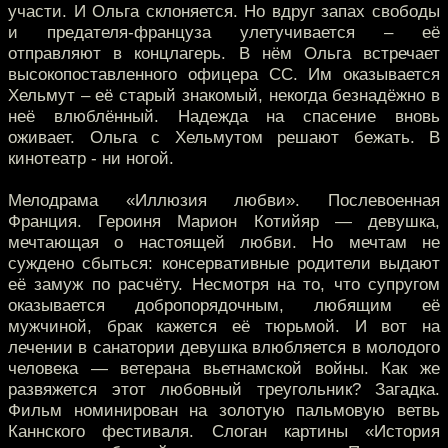
участи. И Ольга склоняется. Но вдруг запах свободы
и предателя-француза улетучивается – её
отправляют в концлагерь. В нём Ольга встречает
высокопоставленного офицера СС. Им оказывается
Хельмут – её старый знакомый, некогда безнадёжно в
неё влюблённый. Надежда на спасение вновь
оживает. Ольга с Хельмутом решают бежать. В
кинотеатр - ни ногой.
Мелодрама «Иллюзия любви». Послевоенная
Франция. Героиня Марион Котийяр — девушка,
мечтающая о настоящей любви. Но мечтам не
суждено сбыться: консервативные родители выдают
её замуж по расчёту. Несмотря на то, что супругом
оказывается добропорядочным, любящим её
мужчиной, брак кажется её тюрьмой. И вот на
лечении в санатории девушка влюбляется в молодого
человека — ветерана вьетнамской войны. Как же
развяжется этот любовный треугольник? Загадка.
Фильм номинирован на золотую пальмовую ветвь
Каннского фестиваля. Слоган картины «История