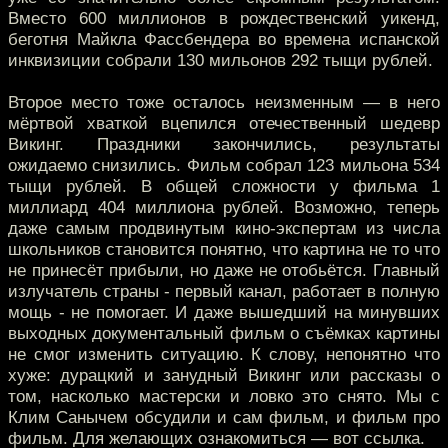
Вместо 600 миллионов в рождественский уикенд,
беготня Майкла Фассбендера во времена испанской
инквизиции собрали 130 мильонов 292 тыщи рублей.
Второе место тоже осталось неизменным — в него
мёртвой хваткой вцепился отечественный шедевр
Викинг. Праздники закончились, результаты
ожидаемо снизились. Фильм собрал 123 мильона 534
тыщи рублей. В общей сложности у фильма 1
миллиард 404 миллиона рублей. Возможно, теперь
даже самым продвинутым кино-экспертам из числа
школьников становится понятно, что картина не то что
не принесёт прибыли, но даже не отобьётся. Главный
излучатель страны - первый канал, работает в полную
мощь - не помогает. И даже вышедший на минувших
выходных документальный фильм о съёмках картины
не смог изменить ситуацию. К слову, непонятно что
хуже: дурацкий и занудный Викинг или рассказы о
том, насколько мастерски и ловко это снято. Мы с
Клим Санычем обсудили и сам фильм, и фильм про
фильм. Для желающих ознакомиться — вот ссылка.