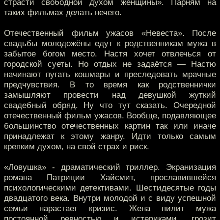
страсти свободной духом женщины». Парням на
таких фильмах делать нечего.
Отечественный фильм ужасов «Невеста». После
свадьбы молодожёны едут к родственникам мужа в
забытое богом место. Настя хочет отвлечься от
городской суеты. Но отдых не задаётся — Настю
начинают пугать кошмары и преследовать мрачные
предчувствия. В то время как родственнички
замышляют провести над девушкой жуткий
свадебный обряд. Ну что тут сказать. Очередной
отечественный фильм ужасов. Вообще, подавляющее
большинство отечественных картин так или иначе
принадлежат к этому жанру. Идти только самым
крепким духом, на свой страх и риск.
«Ловушка» - драматический триллер. Экранизация
романа Патриции Хайсмит, прославившейся
психологическими детективами. Шестидесятые годы
двадцатого века. Внутри молодой и с виду успешной
семьи нарастает кризис. Жена пилит мужа
постоянной ревностью и истериками, грозит