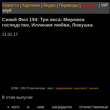
Новости
|
Картинки
|
Видео
|
Переводы
|
Магазин
|
VIP
клуб
Синий Фил 194: Три икса: Мировое
господство, Иллюзия любви, Ловушка
21.01.17
17:51
|
195179 просмотров
|
текст
|
аудиоверсия
|
вконтакте
|
скачать
В этом выпуске:
кого и чем наградили отечественные