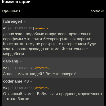
Комментарии
cтраницы: 1
всего: 28
fahrengeit
»
#1 |
25.12.09 21:11
|
ответить
давно ждал подобных выкрутасов, архангелы и
серафимы это почти беспроигрышный вариант.
Константин тему не раскрыл, с нетерпением буду
ждать нового доклада по теме. Желательно с
мордобоем.
darkang
»
#2 |
25.12.09 23:34
|
ответить
Ангелы мочат людей? Вот это поворот!
codename_48
»
#3 |
26.12.09 09:53
|
ответить
Отличный замес! Бабулька и продавец мороженного
- отвал башки.