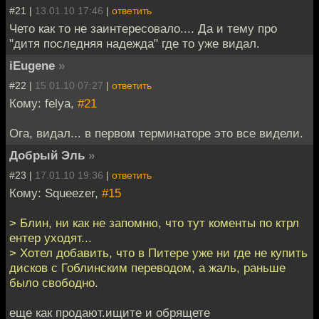
#21 |
13.01.10 17:46
|
ответить
Чето как то не заинтересовало.... Да и тему про
"дитя последняя надежда" где то уже видал.
iEugene
»
#22 |
15.01.10 07:27
|
ответить
Кому: felya,
#21
Ога, видал... в первом терминаторе это все видели.
Добрый Эль
»
#23 |
17.01.10 19:36
|
ответить
Кому: Squeezer,
#15
> Блин, ни как не запомню, что тут коменты по ктрл
ентер уходят...
> Хотел добавить, что в Питере уже ни где не купить
дисков с Гоблинским переводом, а жаль, раньше
было свободно.
еще как продают.ищите и обрящете