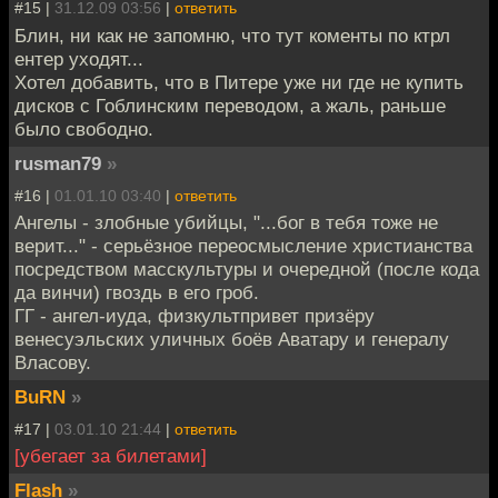
#15 |
31.12.09 03:56
|
ответить
Блин, ни как не запомню, что тут коменты по ктрл
ентер уходят...
Хотел добавить, что в Питере уже ни где не купить
дисков с Гоблинским переводом, а жаль, раньше
было свободно.
rusman79
»
#16 |
01.01.10 03:40
|
ответить
Ангелы - злобные убийцы, "...бог в тебя тоже не
верит..." - серьёзное переосмысление христианства
посредством масскультуры и очередной (после кода
да винчи) гвоздь в его гроб.
ГГ - ангел-иуда, физкультпривет призёру
венесуэльских уличных боёв Аватару и генералу
Власову.
BuRN
»
#17 |
03.01.10 21:44
|
ответить
[убегает за билетами]
Flash
»