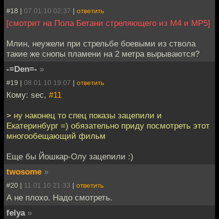
#18 |
07.01.10 02:37
|
ответить
[смотрит на Пола Бетани стреляющего из М4 и МР5]
Млин, неужели при стрельбе боевыми из ствола
такие же снопы пламени на 2 метра вырываются?
-=Den=-
»
#19 |
08.01.10 19:07
|
ответить
Кому: sec,
#11
> ну наконец то спец показы зацепили и
Екатеринбург =) обязательно приду посмотреть этот
многообещающий фильм
Еще бы Йошкар-Олу зацепили :)
twosome
»
#20 |
11.01.10 21:33
|
ответить
А не плохо. Надо смотреть.
felya
»