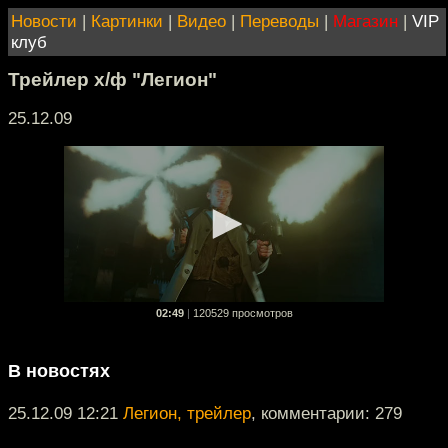
Новости
|
Картинки
|
Видео
|
Переводы
|
Магазин
|
VIP
клуб
Трейлер х/ф "Легион"
25.12.09
02:49
|
120529 просмотров
В новостях
25.12.09 12:21
Легион, трейлер
, комментарии: 279