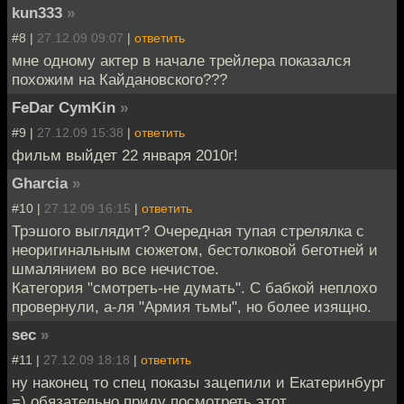
kun333
»
#8 |
27.12.09 09:07
|
ответить
мне одному актер в начале трейлера показался
похожим на Кайдановского???
FeDar CymKin
»
#9 |
27.12.09 15:38
|
ответить
фильм выйдет 22 января 2010г!
Gharcia
»
#10 |
27.12.09 16:15
|
ответить
Трэшого выглядит? Очередная тупая стрелялка с
неоригинальным сюжетом, бестолковой беготней и
шмалянием во все нечистое.
Категория "смотреть-не думать". С бабкой неплохо
провернули, а-ля "Армия тьмы", но более изящно.
sec
»
#11 |
27.12.09 18:18
|
ответить
ну наконец то спец показы зацепили и Екатеринбург
=) обязательно приду посмотреть этот