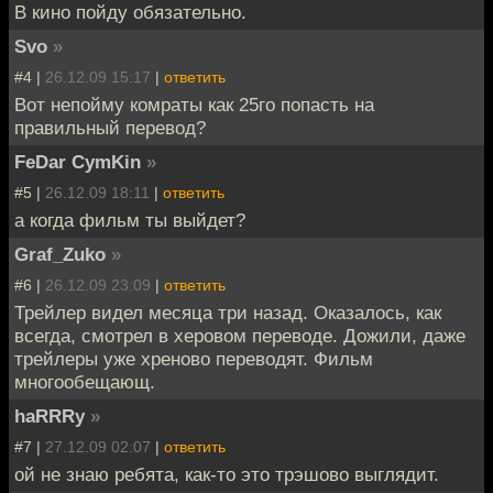
В кино пойду обязательно.
Svo
»
#4 |
26.12.09 15:17
|
ответить
Вот непойму комраты как 25го попасть на
правильный перевод?
FeDar CymKin
»
#5 |
26.12.09 18:11
|
ответить
а когда фильм ты выйдет?
Graf_Zuko
»
#6 |
26.12.09 23:09
|
ответить
Трейлер видел месяца три назад. Оказалось, как
всегда, смотрел в херовом переводе. Дожили, даже
трейлеры уже хреново переводят. Фильм
многообещающ.
haRRRy
»
#7 |
27.12.09 02:07
|
ответить
ой не знаю ребята, как-то это трэшово выглядит.