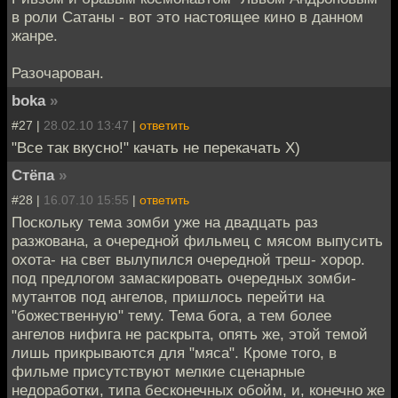
в роли Сатаны - вот это настоящее кино в данном
жанре.
Разочарован.
boka
»
#27 |
28.02.10 13:47
|
ответить
"Все так вкусно!" качать не перекачать Х)
Стёпа
»
#28 |
16.07.10 15:55
|
ответить
Поскольку тема зомби уже на двадцать раз
разжована, а очередной фильмец с мясом выпусить
охота- на свет вылупился очередной треш- хорор.
под предлогом замаскировать очередных зомби-
мутантов под ангелов, пришлось перейти на
"божественную" тему. Тема бога, а тем более
ангелов нифига не раскрыта, опять же, этой темой
лишь прикрываются для "мяса". Кроме того, в
фильме присутствуют мелкие сценарные
недоработки, типа бесконечных обойм, и, конечно же