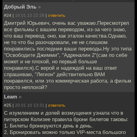
Добрый Эль
»
#24 |
18.01.10 22:28
|
ответить
Дмитрий Юрьевич, очень вас уважаю.Пересмотрел
все фильмы с вашим переводом, из-за чего знаю,
что ваш перевод, оно, как эталон качества.Однако,
не то что бы разочаровали, не не слишком
понравились последние ваши переводы.Ну это типа
"Освободите Джимми", "Адреналин 2"(сам по себе
может и не плохой, но первый больше
понравился).С верой и надеждой на ваш ответ
спрашиваю, "Легион" действительно ВАМ
понравился, или это коммерческая работа, а фильм
просто неплохой?
Leam
»
#25 |
20.01.10 13:31
|
ответить
С изумлением и долей возмущения узнала что в
питерском Колизее правила брони билетов таковы:
1. Билеты бронируются день в день.
2. Бронировать можно только VIP-места большого