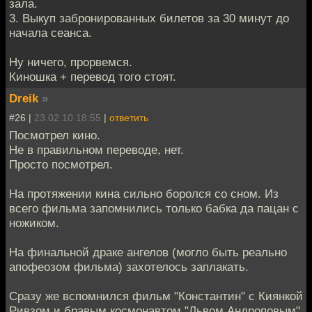
зала.
3. Выкуп забронированных билетов за 30 минут до
начала сеанса.
Ну ничего, прорвемся.
Киношка + перевод того стоят.
Dreik
»
#26 |
23.02.10 18:55
|
ответить
Посмотрел кино.
Не в правильном переводе, нет.
Просто посмотрел.
На протяжении кина сильно боролся со сном. Из
всего фильма запомнились только бабка да пацан с
ножиком.
На финальной драке ангелов (могло быть реально
апофеозом фильма) захотелось заплакать.
Сразу же вспомнился фильм "Константин" с Киянкой
Ривзом и бравым космонавтом "Львом Андроповым"