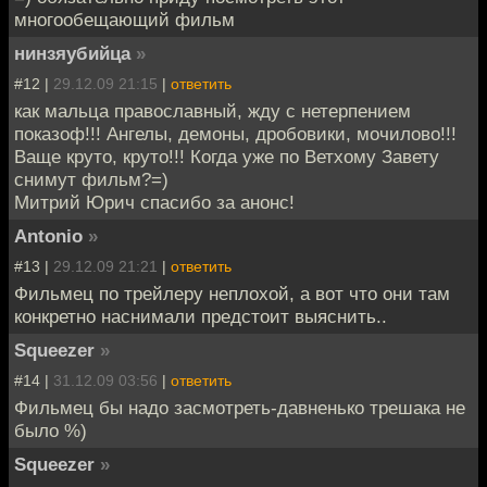
многообещающий фильм
нинзяубийца
»
#12 |
29.12.09 21:15
|
ответить
как мальца православный, жду с нетерпением
показоф!!! Ангелы, демоны, дробовики, мочилово!!!
Ваще круто, круто!!! Когда уже по Ветхому Завету
снимут фильм?=)
Митрий Юрич спасибо за анонс!
Antonio
»
#13 |
29.12.09 21:21
|
ответить
Фильмец по трейлеру неплохой, а вот что они там
конкретно наснимали предстоит выяснить..
Squeezer
»
#14 |
31.12.09 03:56
|
ответить
Фильмец бы надо засмотреть-давненько трешака не
было %)
Squeezer
»