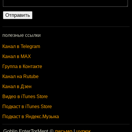
полезные ссылки
Канал в Telegram
Канал в MAX
Группа в Контакте
Канал на Rutube
Канал в Дзен
Видео в iTunes Store
Подкаст в iTunes Store
Подкаст в Яндекс.Музыка
Goblin EnterTorMent ©
письмо
|
цурюк