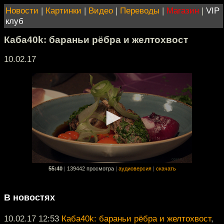
Новости
|
Картинки
|
Видео
|
Переводы
|
Магазин
|
VIP
клуб
Каба40k: бараньи рёбра и желтохвост
10.02.17
55:40
|
139442 просмотра
|
аудиоверсия
|
скачать
В новостях
10.02.17 12:53
Каба40k: бараньи рёбра и желтохвост
,