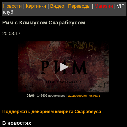
Новости
|
Картинки
|
Видео
|
Переводы
|
Магазин
|
VIP
клуб
Рим с Климусом Скарабеусом
20.03.17
04:06
|
146409 просмотров
|
аудиоверсия
|
скачать
Поддержать денарием квирита Скарабеуса
В новостях