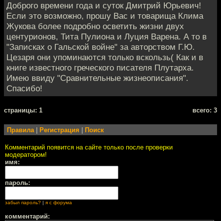
Доброго времени года и суток Дмитрий Юрьевич!
Если это возможно, прошу Вас и товарища Клима
Жукова более подробно осветить жизни двух
центурионов, Тита Пулиона и Луция Варена. А то в
"Записках о Гальской войне" за авторством Г.Ю.
Цезаря они упоминаются только вскользь( Как и в
книге известного греческого писателя Плутарха.
Имею ввиду "Сравнительные жизнеописания".
Спасибо!
cтраницы: 1
всего: 3
Правила
|
Регистрация
|
Поиск
Комментарий появится на сайте только после проверки
модератором!
имя:
пароль:
забыл пароль?
|
я с форума
комментарий: