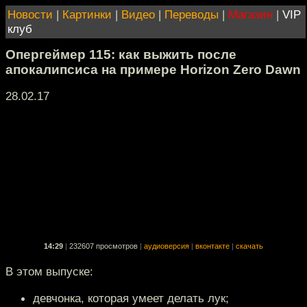
Новости
|
Картинки
|
Видео
|
Переводы
|
Магазин
|
VIP
клуб
Опергеймер 115: как выжить после
апокалипсиса на примере Horizon Zero Dawn
28.02.17
14:29
|
232607 просмотров
|
аудиоверсия
|
вконтакте
|
скачать
В этом выпуске:
девчонка, которая умеет делать лук;