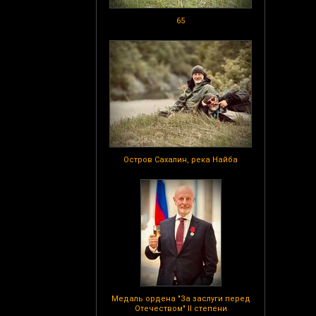
65
Остров Сахалин, река Найба
Медаль ордена "За заслуги перед
Отечеством" II степени