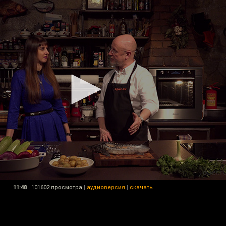
11:48
|
101602 просмотра
|
аудиоверсия
|
скачать