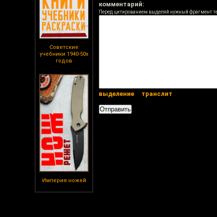
комментарий:
Перед цитированием выделяй нужный фрагмент т
Советские
учебники 1940-50х
годов
выделение
транслит
Империя ножей