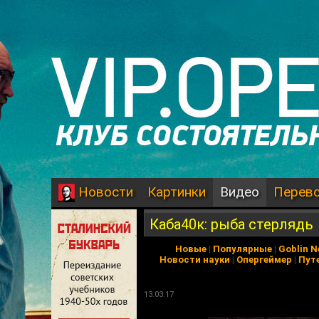
Картинки
Видео
Перев
Новости
Каба40к: рыба стерлядь
Новые
|
Популярные
|
Goblin 
Новости науки
|
Опергеймер
|
Пут
13.03.17