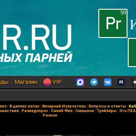
оды
Магазин
VIP
News
|
В цепких лапах
|
Вечерний Излучатель
|
Вопросы и ответы
|
Каб
ешествия
|
Разведопрос
|
Синий Фил
|
Смешное
|
Трейлеры
|
Это ПЕ
Разное