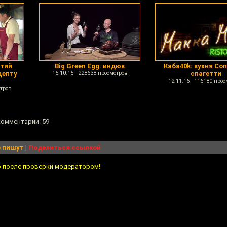
нтий
Big Green Egg: индюк
Каба40k: кухня Соп
цепту
15.10.15 228638 просмотров
спагетти
12.11.16 116180 прос
тров
 комментарии: 59
 пишут
|
Поделиться ссылкой
о после проверки модератором!