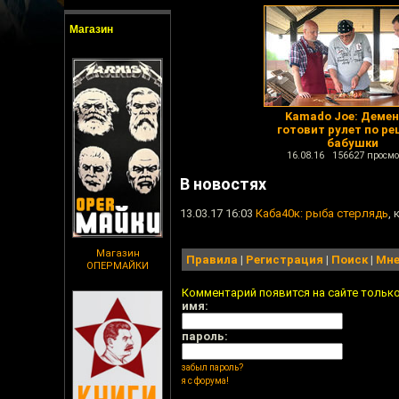
Магазин
Kamado Joe: Деме
готовит рулет по ре
бабушки
16.08.16 156627 просмо
В новостях
13.03.17 16:03
Каба40к: рыба стерлядь
,
Магазин
Правила
|
Регистрация
|
Поиск
|
Мне
ОПЕРМАЙКИ
Комментарий появится на сайте тольк
имя:
пароль:
забыл пароль?
я с форума!