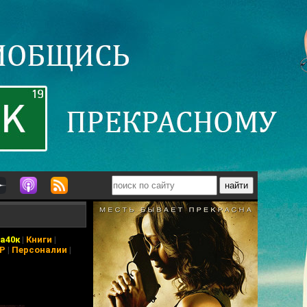
а40к
|
Книги
|
АР
|
Персоналии
|