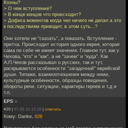
Коэны?
> О чем вступление?
> В конце концов что происходит?
> Дофига моментов когда чел ничего не делал а это
к последствиям приводит, в этом суть...?
Они хотели не "сказать", а показать. Вступление -
притча. Происходит история одного еврея, которая
сама по себе не имеет значения. Главное тут, как у
Чехова, "кто" и "как", а не "зачем" и "куда". Как
А.П.Чехов рассказывал о русских, так и тут,
раскрываются особенности "загадочной" еврейской
души. Типажи, взаимоотношения между ними,
культурные особенности, образцы поведения,
обороты речи, ситуации, характеры героев и т.д и
т.п.
EPS
»
#29 |
07.05.10 13:16
|
ответить
Кому: Danke,
#28