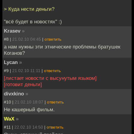
> Куда нести деньги?
"всё будет в новостях" :)
Krasev
»
#8 |
21.02.10 04:45
|
ответить
а нам нужны эти этнические проблемы братушек
Коганов?
Lycan
»
#9 |
21.02.10 11:11
|
ответить
[листает новости с высунутым языком]
[готовит деньги]
divxkino
»
#10 |
21.02.10 18:07
|
ответить
Не кашерный фильм.
WaX
»
#11 |
22.02.10 14:50
|
ответить