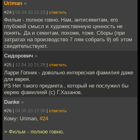
Uriman
»
#24 |
06.04.10 21:23
|
ответить
Фильм - полное говно. Нам, антисемитам, его
глубокий смысл и художественную ценность не
понять. Да и семитам, похоже, тоже. Сборы (при
затратах на производство 7 лям собрать 9) об этом
свидетельствуют.
Сидорович
»
#25 |
12.04.10 21:28
|
ответить
Ларри Гопник - довольно интересная фамилия даже
для еврея.
PS Нет такого предмета , который не послужил бы
еврею фамилией (с) Г.Хазанов.
Danke
»
#26 |
04.05.10 17:36
|
ответить
Кому: Uriman,
#24
> Фильм - полное говно.