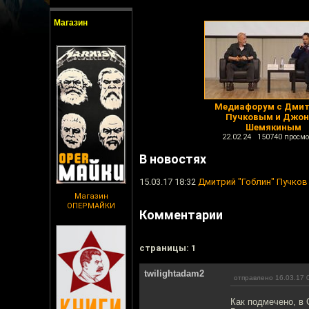
Магазин
Медиафорум с Дми
Пучковым и Джо
Шемякиным
22.02.24 150740 просмо
В новостях
15.03.17 18:32
Дмитрий "Гоблин" Пучков 
Магазин
ОПЕРМАЙКИ
Комментарии
cтраницы: 1
twilightadam2
отправлено 16.03.17 
Как подмечено, в