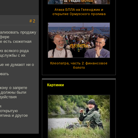
Атака БПЛА на Геленджик и
открытие Ормузского пролива
# 2
гализовать продажу
сфере
ме есть сюжетная
з всякого рода
ецслужбы с их
Клеопатра, часть 2: финансовое
ые не думают ни о
болото
овать
Картинки
кону о запрете
х должны были
здействия
и
 открытую
ятина и другое