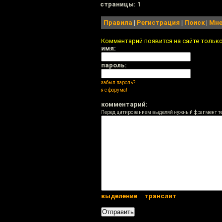
cтраницы: 1
Правила
|
Регистрация
|
Поиск
|
Мне
Комментарий появится на сайте тольк
имя:
пароль:
забыл пароль?
я с форума!
комментарий:
Перед цитированием выделяй нужный фрагмент т
выделение
транслит