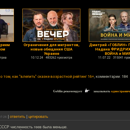
трием
Ограничения для мигрантов,
Дмитрий «ГОБЛИН» 
ном
новые обещания США
Надана ФРИДРИХ
Украине
ВОЙНА и МИ
тров
10.12.24 483262 просмотра
11.07.22 315041 про
о том, как "влепить" сказке возрастной рейтинг 16+
, комментарии: 184
Goblin рекомендует
заказывать
одностранич
|
ответить
|
цитировать
07:26
 СССР численность геев была меньше.