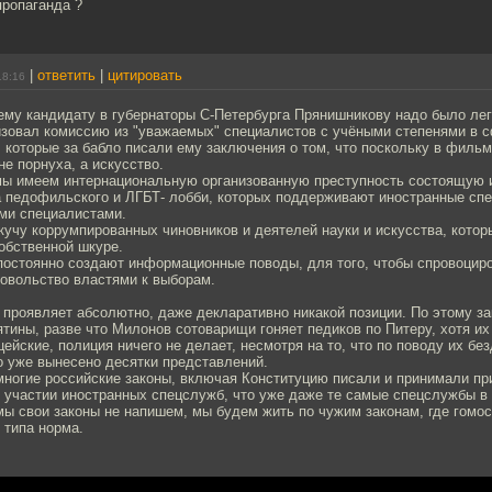
пропаганда ?
|
ответить
|
цитировать
18:16
шему кандидату в губернаторы С-Петербурга Прянишникову надо было ле
низовал комиссию из "уважаемых" специалистов с учёными степенями в 
 которые за бабло писали ему заключения о том, что поскольку в филь
не порнуха, а искусство.
мы имеем интернациональную организованную преступность состоящую и
а педофильского и ЛГБТ- лобби, которых поддерживают иностранные сп
ми специалистами.
кучу коррумпированных чиновников и деятелей науки и искусства, котор
собственной шкуре.
 постоянно создают информационные поводы, для того, чтобы спровоцир
овольство властями к выборам.
 проявляет абсолютно, даже декларативно никакой позиции. По этому за
тины, разве что Милонов сотоварищи гоняет педиков по Питеру, хотя и
ейские, полиция ничего не делает, несмотря на то, что по поводу их бе
о уже вынесено десятки представлений.
многие российские законы, включая Конституцию писали и принимали пр
 участии иностранных спецслужб, что уже даже те самые спецслужбы в
мы свои законы не напишем, мы будем жить по чужим законам, где гомос
 типа норма.