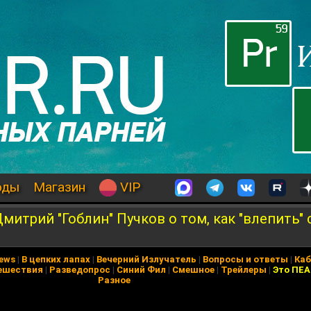
оды
Магазин
VIP
митрий "Гоблин" Пучков о том, как "влепить" 
News
|
В цепких лапах
|
Вечерний Излучатель
|
Вопросы и ответы
|
Каб
ешествия
|
Разведопрос
|
Синий Фил
|
Смешное
|
Трейлеры
|
Это ПЕ
Разное