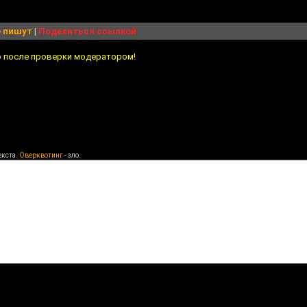
 пишут
|
Поделиться ссылкой
о после проверки модератором!
екста.
Оверквотинг
- зло.