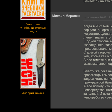
Влияет ли на это 
Михаил Меронен
отправлено 16.03.17 
Советские
Когда в 90-х быв
учебники 1940-50х
порнухи, он орга
годов
искусствоведения,
линия, значит это 
С одной стороны 
извращенцев, тип
профессиональны
С другой стороны 
чём, кроме как о 
А все вместе они
максимальное нед
Власть же пока не
пропаганды гомося
задерживать полиц
прокуратурой был
А всё потому что 
непосредственном
Империя ножей
заявляют. И пока 
непотребство - это