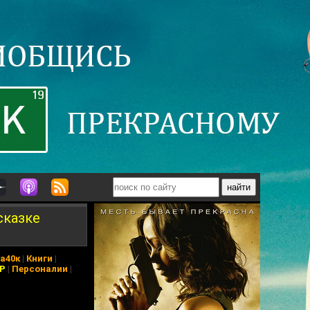
сказке
а40к
|
Книги
|
АР
|
Персоналии
|