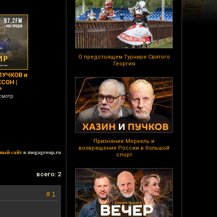
О предстоящем Турнире Святого
Георгия
ПУЧКОВ и
СОН |
Р
смотр
Признание Меркель и
возвращение России в большой
ный сайт
в megagroup.ru
спорт
всего: 2
# 1