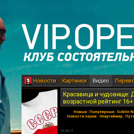
Картинки
Видео
Перев
Новости
Красавица и чудовище: Д
возрастной рейтинг 16+
Новые
|
Популярные
|
Goblin 
Новости науки
|
Опергеймер
|
Пут
15.03.17