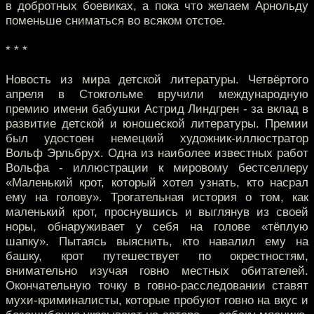
в добротных боевиках, а пока что желаем Арнольду
поменьше сниматься во всяком отстое.
* * *
Новость из мира детской литературы. Четвёртого
апреля в Стокгольме вручили международную
премию имени бабушки Астрид Линдгрен - за вклад в
развитие детской и юношеской литературы. Премии
был удостоен немецкий художник-иллюстратор
Вольф Эрльбрух. Одна из наиболее известных работ
Вольфа - иллюстрации к мировому бестселлеру
«Маленький крот, который хотел узнать, кто насрал
ему на голову». Трогательная история о том, как
маленький крот, проснувшись и выглянув из своей
норы, обнаруживает у себя на голове «тёплую
шапку». Пытаясь выяснить, кто навалил ему на
башку, крот путешествует по окрестностям,
внимательно изучая говно местных обитателей.
Окончательную точку в говно-расследовании ставят
мухи-криминалисты, которые пробуют говно на вкус и