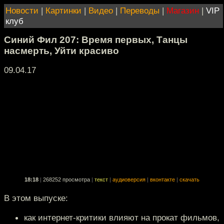
Новости
|
Картинки
|
Видео
|
Переводы
|
Магазин
|
VIP
клуб
Синий Фил 207: Время первых, Танцы
насмерть, Уйти красиво
09.04.17
18:18
|
268252 просмотра
|
текст
|
аудиоверсия
|
вконтакте
|
скачать
В этом выпуске:
как интернет-критики влияют на прокат фильмов,