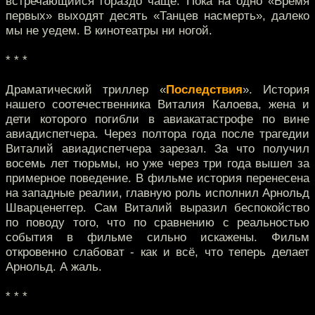
встречающийся гораздо чаще. Пока на одно «Время
первых» выходят десять «Танцев насмерть», далеко
мы не уедем. В кинотеатры ни ногой.
* * *
Драматический триллер «
Последствия
». История
нашего соотечественника Виталия Калоева, жена и
дети которого погибли в авиакатастрофе по вине
авиадиспетчера. Через полтора года после трагедии
Виталий авиадиспетчера зарезал. За что получил
восемь лет тюрьмы, но уже через три года вышел за
примерное поведение. В фильме история перенесена
на западные реалии, главную роль исполнил Арнольд
Шварценеггер. Сам Виталий выразил беспокойство
по поводу того, что по сравнению с реальностью
события в фильме сильно искажены. Фильм
откровенно слабоват - как и всё, что теперь делает
Арнольд. А жаль.
* * *