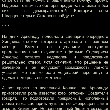
Слая быть не может, и решительно покинул проект.
Надеюсь, отважные болгары продолжат съёмки и без
них - в демократической Болгарии свои
Шварценеггеры и Сталлоны найдутся.
* * *
На днях Арнольду подослали сценарий очередного
Хищника, съёмки которого стартовали в прошлом
месяце. Вместе со сценарием поступило
предложение принять участие в фильме. Сценарием
Арнольд остался недоволен и предложение
решительно отверг. Хотя отметил, что решение не
железное и он допускает возможность лёгкого
участие. Но только если «сценарий перепишут и
сделают его роль позаметнее».
А вот проект по вселенной Конана, где Арнольду
приготовили роль известно кого, отложен. Создатели
говорят, что подготовили прекрасный, исполенный
драматизма сценарий, чуть ли не «Непрощенный» в
землях Киммерии. Но запрошенный бюджет оказался