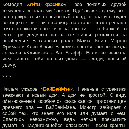
Комедия «
Уйти красиво
». Трое пожилых друзей
измучены выплатами банкам. Вдобавок ко всему вот-
вот прикроют их пенсионный фонд, и платить будет
вообще нечем. Три товарища на старости лет решают
взять от жизни своё, и в частности — от банков! То
есть три дедушки на закате жизни решаются на
ограбление. В главных ролях Майкл Кейн, Морган
Фриман и Алан Аркин. В режиссёрском кресле звезда
сериала «Клиника» - Зак Брафф. Если не знаешь,
чем занять себя на выходных — сходи, попытай
удачу.
* * *
Фильм ужасов «
БайБайМэн
». Наивные студентики
заезжают в новый дом. А дом не простой. С виду
обыкновенный особнячок оказывается пристанищем
древнего зла — БайБайМэна. Монстр забирает с
собой тех, кто знает его имя или думает о нём.
Спастись невозможно, ведь нельзя прекратить
думать о надвигающейся опасности - всем кранты!