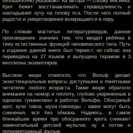
безошибочно указывают на автора — собаку мясника.
Крот бежит восстанавливать справедливость и
накладывает кучу на голову пса. После чего полный
радости и умиротворения возвращается в нору.
По словам маститых литературоведов, данное
произведение значимо тем, что вводит ребёнка в
тему естественных функций человеческого тела. Путь
к изданию данной книги был тернист, но сейчас она
переведена на 27 языков и выпущена тиражом в 3
миллиона экземпляров.
Высокое жюри отметило, что Вольф делает
экзистенциальные вопросы доступными и понятными
читателю любого возраста. Также жюри обратило
внимание на «юмор и теплоту, глубоко укорененные в
идеалах гуманизма» в работах Вольфа. Обосраный
крот, кучи говна, мухи-говноеды - какие могут быть
сомнения, всё без обмана. Надеюсь, в самое
ближайшее время про обосранного крота снимают
замечательный детский мультик, ну а потом и
полнометражный фильм.