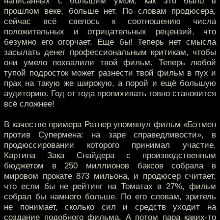
написанных с большим умом, как это было в
прошлом веке, больше нет. По словам продюсера,
сейчас всё свелось к соотношению числа
положительных и отрицательных рецензий, что
безумно его огорчает. Еще бы! Теперь нет смысла
засылать денег профессиональным критикам, чтобы
они умело похвалили твой фильм. Теперь любой
тупой подросток может разнести твой фильм в пух и
прах на такую же широкую, а порой и ещё большую
аудиторию. Год от года пропихивать говно становится
всё сложнее!
В качестве примера Ратнер упомянул фильм «Бэтмен
против Супермена: на заре справедливости», в
продюссировании которого принимал участие.
Картина Зака Снайдера с производственным
бюджетом в 250 миллионов баксов собрала в
мировом прокате 873 мильона, и продюсер считает,
что если бы не рейтинг на Томатах в 27%, фильм
собрал бы намного больше. По его словам, зритель
не понимает, сколько сил и средств уходит на
создание подобного фильма. А потом пара каких-то