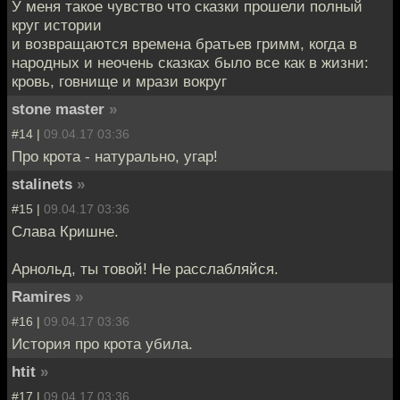
У меня такое чувство что сказки прошели полный
круг истории
и возвращаются времена братьев гримм, когда в
народных и неочень сказках было все как в жизни:
кровь, говнище и мрази вокруг
stone master
»
#14 |
09.04.17 03:36
Про крота - натурально, угар!
stalinets
»
#15 |
09.04.17 03:36
Слава Кришне.
Арнольд, ты товой! Не расслабляйся.
Ramires
»
#16 |
09.04.17 03:36
История про крота убила.
htit
»
#17 |
09.04.17 03:36