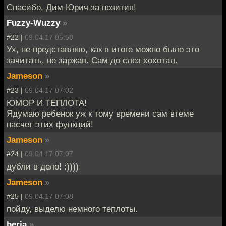
Спасибо, Дим Юрич за позитив!
Fuzzy-Wuzzy
»
#22 |
09.04.17 05:58
Ух, не представляю, как в итоге можно было это
зачитать, не заржав. Сам до слез хохотал.
Jameson
»
#23 |
09.04.17 07:02
ЮМОР И ТЕПЛОТА!
Ядумаю ребенок уж к тому времени сам втеме
насчет этих функций!
Jameson
»
#24 |
09.04.17 07:07
дубли в дело! :))))
Jameson
»
#25 |
09.04.17 07:08
пойду, выделю немного теплоты.
beria
»