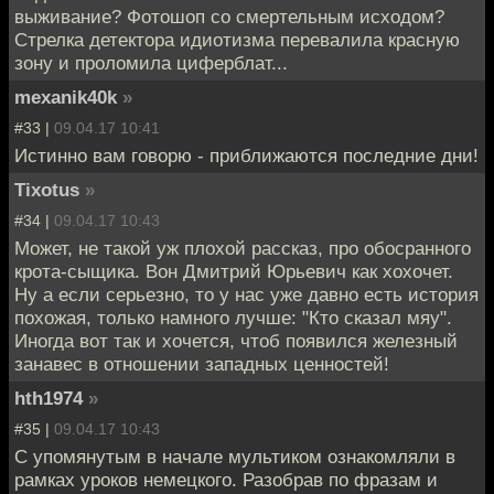
выживание? Фотошоп со смертельным исходом?
Стрелка детектора идиотизма перевалила красную
зону и проломила циферблат...
mexanik40k
»
#33 |
09.04.17 10:41
Истинно вам говорю - приближаются последние дни!
Tixotus
»
#34 |
09.04.17 10:43
Может, не такой уж плохой рассказ, про обосранного
крота-сыщика. Вон Дмитрий Юрьевич как хохочет.
Ну а если серьезно, то у нас уже давно есть история
похожая, только намного лучше: "Кто сказал мяу".
Иногда вот так и хочется, чтоб появился железный
занавес в отношении западных ценностей!
hth1974
»
#35 |
09.04.17 10:43
С упомянутым в начале мультиком ознакомляли в
рамках уроков немецкого. Разобрав по фразам и