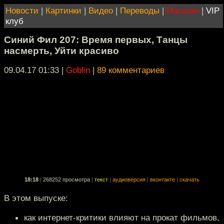
Новости
|
Картинки
|
Видео
|
Переводы
|
Магазин
|
VIP
клуб
Синий Фил 207: Время первых, Танцы
насмерть, Уйти красиво
09.04.17 01:33
|
Goblin
|
89 комментариев
18:18
|
268252 просмотра
|
текст
|
аудиоверсия
|
вконтакте
|
скачать
В этом выпуске:
как интернет-критики влияют на прокат фильмов,