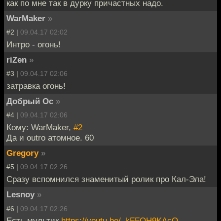
как по мне так в дурку причастных надо.
WarMaker
»
#2 |
09.04.17 02:02
Интро - огонь!
riZen
»
#3 |
09.04.17 02:06
затравка огонь!
Добрый Ос
»
#4 |
09.04.17 02:06
Кому: WarMaker,
#2
Да и outro атомное. 60
Gregory
»
#5 |
09.04.17 02:26
Сразу вспомнился знаменитый ролик про Кал-Эла!
Lesnoy
»
#6 |
09.04.17 02:26
Есть мультик
https://youtu.be/_kFFQH9KAcQ