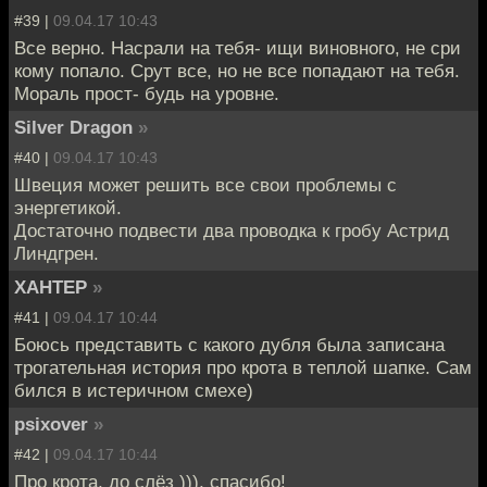
#39 |
09.04.17 10:43
Все верно. Насрали на тебя- ищи виновного, не сри
кому попало. Срут все, но не все попадают на тебя.
Мораль прост- будь на уровне.
Silver Dragon
»
#40 |
09.04.17 10:43
Швеция может решить все свои проблемы с
энергетикой.
Достаточно подвести два проводка к гробу Астрид
Линдгрен.
XAHTEP
»
#41 |
09.04.17 10:44
Боюсь представить с какого дубля была записана
трогательная история про крота в теплой шапке. Сам
бился в истеричном смехе)
psixover
»
#42 |
09.04.17 10:44
Про крота, до слёз ))), спасибо!