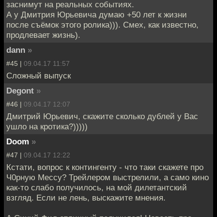
заснимут на реальных событиях.
А у Дмитрия Юрьевича думаю +50 лет к жизни
после съёмок этого ролика))). Смех, как известно,
продлевает жизнь).
dann
»
#45 |
09.04.17 11:57
Сложный выпуск
Degont
»
#46 |
09.04.17 12:07
Дмитрий Юрьевич, скажите сколько дублей у Вас
ушло на кротика?)))))
Doom
»
#47 |
09.04.17 12:22
Кстати, вопрос к контингенту - что таки скажете про
Ч0рную Мессу? Трейлером выстрелили, а само кино
как-то слабо получилось, на мой дилетантский
взгляд. Если не лень, выскажите мнения.