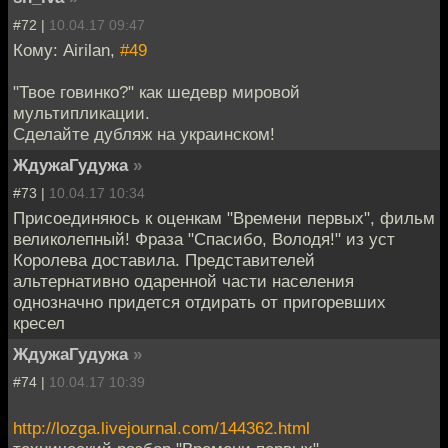
#72 |
10.04.17 09:47
Кому: Airilan,
#49
"Твое говинко?" как шедевр мировой
мультипликации.
Сделайте дубляж на украинском!
ЖдужаГудужа
»
#73 |
10.04.17 10:34
Присоединяюсь к оценкам "Времени первых", фильм
великолепный! Фраза "Спасибо, Володя!" из уст
Королева доставила. Представителей
альтернативно одаренной части населения
однозначно придется отдирать от пригоревших
кресел
ЖдужаГудужа
»
#74 |
10.04.17 10:39
http://lozga.livejournal.com/144362.html