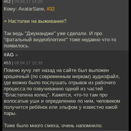
#52 |
09.04.17 14:20
Кому: AvatarSane,
#32
> Настолки на выживание?
Так ведь "Джуманджи" уже сделали. И про
"фатальный видеоблоггинг" тоже недавно что-то
появилось.
#AG
»
#53 |
09.04.17 15:39
Помню кучу лет назад на сайте был выложен
крошечный (по современным меркам) аудиофайл,
где можно было послушать отрывок из рабочего
процесса по озвучиванию одной из частей
"Властелина колец". Кажется, что-то там про
волосатые уши и определению по ним, человеком
получится ребёнок или эльфом у известно какой
пары.
Тоже было много смеха, очень напомнило.