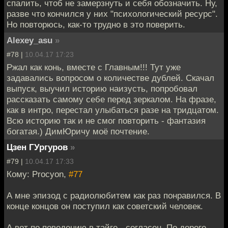
спалить, чтоб не замерзнуть и себя обозначить. Ну,
разве что кончился у них "психологический ресурс".
Но повторюсь, как-то трудно в это поверить.
Alexey_asu
»
#78 |
10.04.17 17:23
Ржал как конь, вместе с Главным!!! Тут уже
задавались вопросом о количестве дублей. Скачал
выпуск, выучил историю наизусть, попробовал
рассказать самому себе перед зеркалом. На фразе,
как в интро, перестал улыбаться разе на тридцатом.
Всю историю так и не смог повторить - фантазия
богатая.) ДимЮричу моё почтение.
Цзен ГУргуров
»
#79 |
10.04.17 17:33
Кому: Procyon,
#77
А мне эпизод с радиолюбитем как раз понравился. В
конце концов он поступил как советский человек.
А вот по поведению в тайге - согласен. По дороге