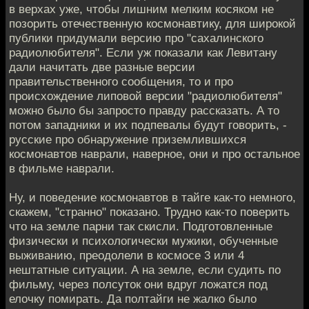
в верхах уже, чтобы лишним мелким косяком не
позорить отечественную космонавтику, для широкой
публики придумали версию про "сахалинского
радиолюбителя". Если уж показали как Левитану
дали начитать две разные версии
правительственного сообщения, то и про
происхождение липовой версии "радиолюбителя"
можно было бы запросто правду рассказать. А то
потом западники и их подпевалы будут говорить, -
русские про обнаружение приземлившихся
космонавтов наврали, наверное, они и про остальное
в фильме наврали.
Ну, и поведение космонавтов в тайге как-то немного,
скажем, "странно" показано. Трудно как-то поверить
что на земле парни так скисли. Подготовленные
физически и психологически мужики, обученные
выживанию, преодолели в космосе 3 или 4
нештатные ситуации. А на земле, если судить по
фильму, через полсуток они вдруг ложатся под
елочку помирать. Да полтайги не жалко было