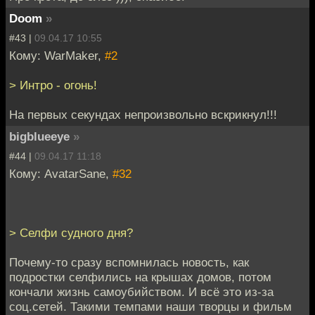
Doom
»
#43 |
09.04.17 10:55
Кому: WarMaker,
#2
> Интро - огонь!
На первых секундах непроизвольно вскрикнул!!!
bigblueeye
»
#44 |
09.04.17 11:18
Кому: AvatarSane,
#32
> Селфи судного дня?
Почему-то сразу вспомнилась новость, как
подростки селфились на крышах домов, потом
кончали жизнь самоубийством. И всё это из-за
соц.сетей. Такими темпами наши творцы и фильм