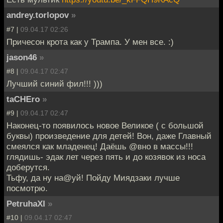
andrey.torlopov
»
#7 |
09.04.17 02:26
Причесон крота как у Трампа. У мен все. :)
jason46
»
#8 |
09.04.17 02:47
Лучший синий фил!!! )))
taCHEro
»
#9 |
09.04.17 02:47
Наконец-то появилось новое Великое ( с большой
буквы) произведение для детей! Вон, даже Главный
смеялся как младенец! Даёшь @вно в массы!!!
глядишь- эдак лет через пять и до козявок из носа
доберутся.
Тьфу, да ну на@уй! Пойду Миядзаки лучше
посмотрю.
PetruhaXI
»
#10 |
09.04.17 02:47