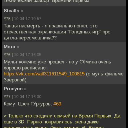
технический разбор "Времени первых"
Stealls
»
#75 |
10.04.17 10:57
Танцы насмерть - я правильно понял, это
отечественная экранизация "Голодных игр" про
дятла-пересмешника??
Мета
»
#76 |
10.04.17 16:05
Мульт конечно уже прошел - но у Сёмина очень
хорошо расписано:
https://vk.com/wall311611549_100815
(о мультфильме
Зверопой)
Procyon
»
#77 |
10.04.17 16:30
Кому: Цзен ГУргуров,
#69
> Только что сходили семьей на Время Первых. Да
еще в 3D. Парню понравилось, жена даже
всплакнула в конце. Филь отличный. Всегда