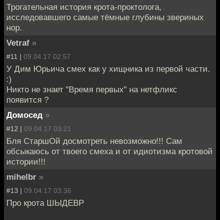
Трогательная история крота-проктолога,
исследовавшего самые тёмные глубины звериных
нор.
Vetraf
»
#11 |
09.04.17 02:57
У Дим Юрьича смех как у хищника из первой части.
:)
Никто не знает "Время первых" на нетфликс
появится ?
Домосед
»
#12 |
09.04.17 03:21
Бля СтаршОй досмотреть невозможно!!! Сам
обсыкаюсь от твоего смеха и от идиотизма кротовой
истории!!!
mihelbr
»
#13 |
09.04.17 03:36
Про крота ШЫДЕВР