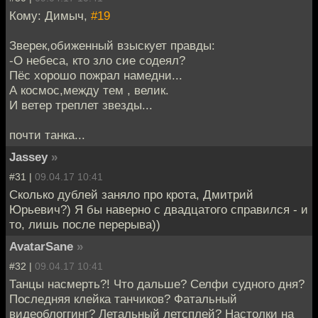
Кому: Димыч,
#19
Зверек,обиженный взыскует правды:
-О небеса, кто зло сие содеял?
Пёс хорошо пожрал намедни...
А космос,между тем , велик.
И ветер треплет звезды...
почти танка...
Jassey
»
#31 |
09.04.17 10:41
Сколько дублей заняло про крота, Дмитрий
Юрьевич?) Я бы наверно с двадцатого справился - и
то, лишь после перерыва))
AvatarSane
»
#32 |
09.04.17 10:41
Танцы насмерть?! Что дальше? Селфи судного дня?
Последняя клейка танчиков? Фатальный
видеоблоггинг? Летальный летсплей? Настолки на