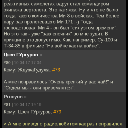
реактивных самолетах вдруг стал командиром
экипажа вертолета. Это натяжка. Ну и что не было
тогда такого количества Ми 8 в войсках. Тем более
пару раз пролетевщего Ми 171 :-) Тогда
господствовал Ми 4 - он был "силуэтом времени".
Но это так - уже "заклепочник" во мне зудит. В
принципе это допустимо. Как, например, Су-100 и
Т-34-85 в фильме "На войне как на войне".
Цзен ГУргуров
»
#80 |
10.04.17 17:34
Кому: ЖдужаГудужа,
#73
А мне понравилось "Очень крепкий у вас чай!" и
"Сядем мы - они приземлятся".
Procyon
»
#81 |
10.04.17 19:19
Кому: Цзен ГУргуров,
#79
> А мне эпизод с радиолюбитем как раз понравился.