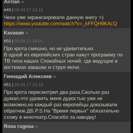
Airilan
»
#49 |
09.04.17 13:15
Чехи уже экранизировали данную книгу =)
https://www.youtube.com/watch?v=_kFFQH9KAcQ
Kavasan
»
#50 |
09.04.17 14:01
Про крота смешно, но не удивительно.
В одной из европейских стран кажут программу по
ТВ типа наших Спокойных ночей, где ведущие в
костюмах какашки и струи мочи.
Геннадий Алексеев
»
#51 |
09.04.17 14:10
Про крота пересмотрел два раза.Сколько раз
думал,что удивить меня дуростью уже не
возможно,но каждый раз европейцы доказывали
обратное.ДБ.P.S.На "Время первых" обязательно
схожу в кинотеатр.Спасибо за наводку!
Rosa rugosa
»