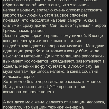
обратно долго объяснял сыну, что это кино -
непонимающему зрителю очень сложно рассказать
как это так - люди бьются за свое спасение,
понимая, что находятся на грани смерти. А как в
фильме - сразу дойдет. Сейчас все "вумные" - Берра
Грилза насмотрелись.
Леонов такую версию принял - ему видней. В конце
концов перегрузки и невесомость сильно
воздействуют даже на здоровых мужиков. Методики
адаптации разработали только к концу 60-х, когда
накопился материал. Да и то тогдашние репортажи -
вынимают космонавтов, укладывают, завертывают в
одеяла. Медики вокруг суетятся. В любом случае
мужикам там пришлось нелегко, а канва событий
изложена верно.
Хотя можно было через детали рассказать многое.
Или дать пояснение в ЦУПе про состояние
космонавтов после полета.
А вот даже мою жену, далекого от авиации человека,
поразило, что бывший техник-инженер на