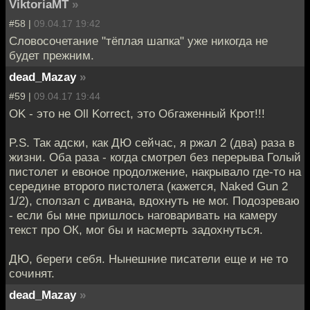
ViktoriaMT
»
#58 |
09.04.17 19:42
Словосочетание "тёплая шапка" уже никогда не
будет прежним.
dead_Mazay
»
#59 |
09.04.17 19:44
OK - это не Oll Korrect, это Обгаженный Крот!!!
P.S. Так адски, как ДЮ сейчас, я ржал 2 (два) раза в
жизни. Оба раза - когда смотрел без перерыва Голый
пистолет и евоное продолжение, накрывало где-то на
середине второго пистолета (кажется, Naked Gun 2
1/2), сползал с дивана, вдохнуть не мог. Подозреваю
- если бы мне пришлось наговаривать на камеру
текст про ОК, мог бы и насмерть задохнуться.
ДЮ, береги себя. Нынешние писатели еще и не то
сочинят.
dead_Mazay
»