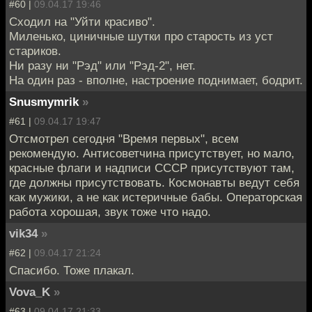
#60 |
09.04.17 19:46
Сходил на "Уйти красиво".
Миленько, циничные шутки про старость из уст
стариков.
Ни разу ни "Рэд" или "Рэд-2", нет.
На один раз - вполне, настроение поднимает, бодрит.
Snusmymrik
»
#61 |
09.04.17 19:47
Отсмотрел сегодня "Время первых", всем
рекомендую. Антисоветчина присутствует, но мало,
красные флаги и надписи СССР присутствуют там,
где должны присутствовать. Космонавты ведут себя
как мужики, а не как истеричные бабы. Операторская
работа хорошая, звук тоже что надо.
vik34
»
#62 |
09.04.17 21:24
Спасибо. Тоже плакал.
Vova_K
»
#63 |
09.04.17 21:33