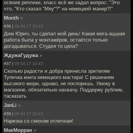
освоив реплики, класс всё же задал вопрос: "Это
что, "Кто сказал "Мяу"?" на немецкий манер?!"
Month
»
#36 |
09.04.17 10:43
Дим Юрич, ты сделал мой день! Какая мега-аццкая
работа была у монтажёров, остаётся только
догадываться. Студия то цела?
ЖдужаГудужа
»
#37 |
09.04.17 10:43
Cколько радости и добра принесла зрителям
Тупичка книга немецкого мастера! С решением
высокого жюри, однако, не поспоришь. Увижу в
магазине, обязательно нахвачу. Поддержу рублем,
тасказать
JanLi
»
#38 |
09.04.17 10:43
Нарезка со смехом отличная!
МакМорран
»