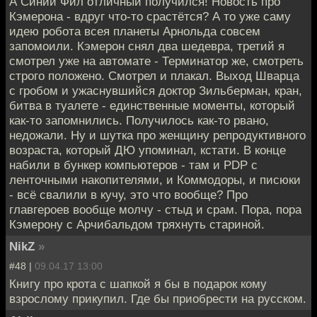
А Синий Фил отличный получился! Новость про
Кэмерона - вдруг что-то срастётся? А то уже саму
идею робота всея планеты Арнольда совсем
запомоили. Кэмерон снял два шедевра, третий я
смотрел уже на автомате - Терминатор же, смотреть
строго положено. Смотрел и плакал. Выход Шварца
с гробом и ужаснувшийся доктор Зильберман, кран,
битва в туалете - единственные моменты, который
как-то запомнились. Получилось как-то рвано,
недожали. Ну и шутка про женщину репродуктивного
возраста, который ДЮ упоминал, кстати. В конце
набили в бункер компьютеров - там и PDP с
ленточными накопителями, и Коммодоры, и писюки
- всё свалили в кучу, это что вообще? Про
главгероев вообще молчу - стыд и срам. Пора, пора
Кэмерону с Арчибальдом тряхнуть стариной.
NikZ
»
#48 |
09.04.17 13:00
Книгу про крота с шапкой я бы в подарок кому
взрослому прикупил. Где бы приобрести на русском.