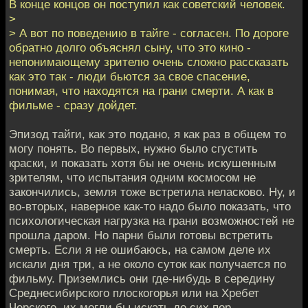
В конце концов он поступил как советский человек.
>
> А вот по поведению в тайге - согласен. По дороге
обратно долго объяснял сыну, что это кино -
непонимающему зрителю очень сложно рассказать
как это так - люди бьются за свое спасение,
понимая, что находятся на грани смерти. А как в
фильме - сразу дойдет.
Эпизод тайги, как это подано, я как раз в общем то
могу понять. Во первых, нужно было сгустить
краски, и показать хотя бы не очень искушенным
зрителям, что испытания одним космосом не
закончились, земля тоже встретила неласково. Ну, и
во-вторых, наверное как-то надо было показать, что
психологическая нагрузка на грани возможностей не
прошла даром. Но парни были готовы встретить
смерть. Если я не ошибаюсь, на самом деле их
искали дня три, а не около суток как получается по
фильму. Приземлись они где-нибудь в середину
Среднесибирского плоскогорья или на Хребет
Черского, их могли бы искать до сих пор.