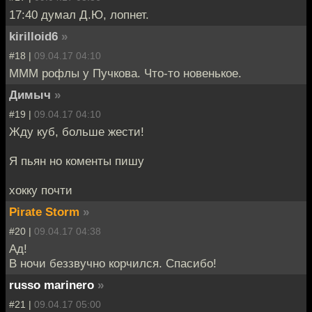
17:40 думал Д.Ю, лопнет.
kirilloid6
»
#18 |
09.04.17 04:10
МММ рофлы у Пучкова. Что-то новенькое.
Димыч
»
#19 |
09.04.17 04:10
Жду куб, больше жести!
Я пьян но коменты пишу
хокку почти
Pirate Storm
»
#20 |
09.04.17 04:38
Ад!
В ночи беззвучно корчился. Спасибо!
russo marinero
»
#21 |
09.04.17 05:00