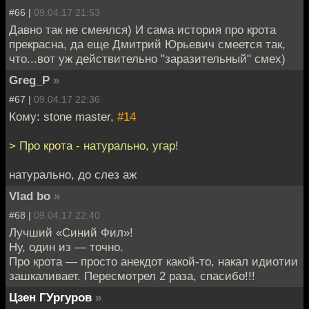
#66 |
09.04.17 21:53
Давно так не смеялся) И сама история про крота
прекрасна, да еще Дмитрий Юрьевич смеется так,
что...вот уж действительно "заразительный" смех)
Greg_P
»
#67 |
09.04.17 22:36
Кому: stone master,
#14
> Про крота - натурально, угар!
натурально, до слез аж
Vlad bo
»
#68 |
09.04.17 22:40
Лучший «Синий Фил»!
Ну, один из — точно.
Про крота — просто анекдот какой-то, накал идиотии
зашкаливает. Пересмотрел 2 раза, спасибо!!!
Цзен ГУргуров
»