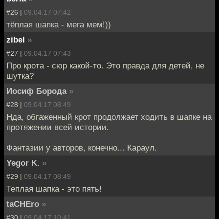
#26 |
09.04.17 07:42
тёплая шапка - мега мем!))
zibel
»
#27 |
09.04.17 07:43
Про крота - сюр какой-то. Это правда для детей, не
шутка?
Иосиф Борода
»
#28 |
09.04.17 08:49
Нда, обгаженный крот продолжает ходить в шапке на
протяжении всей истории.
Фантазии у авторов, конечно... Караул.
Yegor K.
»
#29 |
09.04.17 08:49
Теплая шапка - это пять!
taCHEro
»
#30 |
09.04.17 10:41