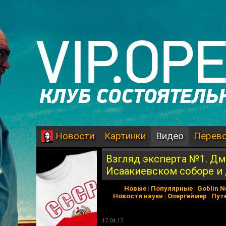
Картинки
Видео
Перев
Новости
Взгляд эксперта №1. Дм
Исаакиевском соборе и 
Новые
|
Популярные
|
Goblin 
Новости науки
|
Опергеймер
|
Пут
17.04.17