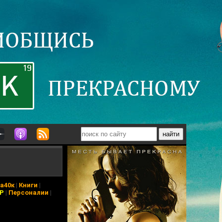
а40к
|
Книги
|
АР
|
Персоналии
|