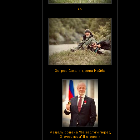
65
Остров Сахалин, река Найба
Медаль ордена "За заслуги перед
Отечеством" II степени