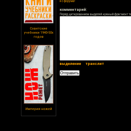
я с форума!
комментарий:
Перед цитированием выделяй нужный фрагмент т
Советские
учебники 1940-50х
годов
выделение
транслит
Империя ножей