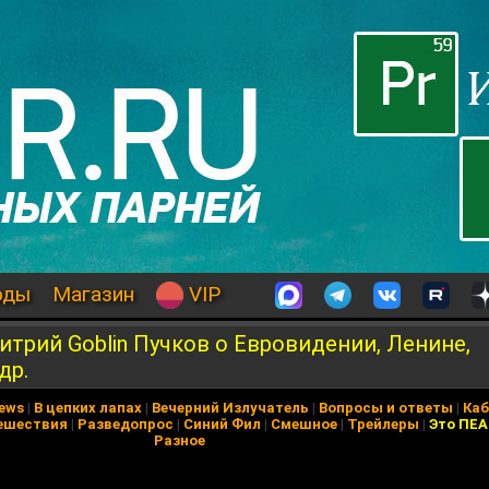
оды
Магазин
VIP
итрий Goblin Пучков о Евровидении, Ленине,
др.
News
|
В цепких лапах
|
Вечерний Излучатель
|
Вопросы и ответы
|
Каб
ешествия
|
Разведопрос
|
Синий Фил
|
Смешное
|
Трейлеры
|
Это ПЕ
Разное