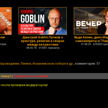
ном
Дмитрий Goblin Пучков о
Вуди Аллен, дело Ма
культуре, религии и сварах
самозапреты и "Пар
отров
между патриотами
27.08.25 676303 про
08.05.18 515051 просмотр
Евровидении, Ленине, Исаакиевском соборе и др.
, комментарии: 57
 пишут
|
Поделиться ссылкой
о после проверки модератором!