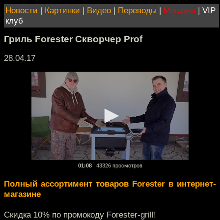
Новости
|
Картинки
|
Видео
|
Переводы
|
Магазин
|
VIP
клуб
Гриль Forester Скворчер Prof
28.04.17
01:08
|
43326 просмотров
Полный ассортимент товаров Forester в интернет-
магазине
Скидка 10% по промокоду Forester-grill!