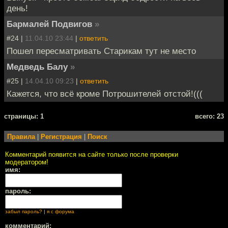
день!
Бармалей Подвигов
»
#24 |
11.04.10 23:44
|
ответить
Пошел пересматривать Старикам тут не место
Медведь Балу
»
#25 |
14.04.10 09:23
|
ответить
Кажется, что всё кроме Потрошителей отстой!(((
cтраницы: 1
всего: 23
Правила
|
Регистрация
|
Поиск
Комментарий появится на сайте только после проверки
модератором!
имя:
пароль:
забыл пароль?
|
я с форума
комментарий: