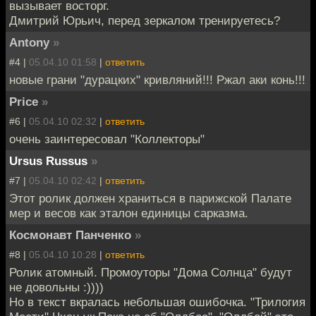
вызывает восторг.
Дмитрий Юрьич, перед зеркалом тренируетесь?
Antony
»
#4 |
05.04.10 01:58
|
ответить
новые грани "дурацких" кривляний!!! Ржал аки конь!!!
Price
»
#6 |
05.04.10 02:32
|
ответить
очень заинтересовал "Коллекторы"
Ursus Russus
»
#7 |
05.04.10 02:42
|
ответить
Этот ролик должен храниться в парижской Палате
мер и весов как эталон единицы сарказма.
Космонавт Панченко
»
#8 |
05.04.10 10:28
|
ответить
Ролик атомный. Промоуторы "Дома Солнца" будут
не довольны :))))
Но в текст вкралась небольшая ошибочка. "Трилогия