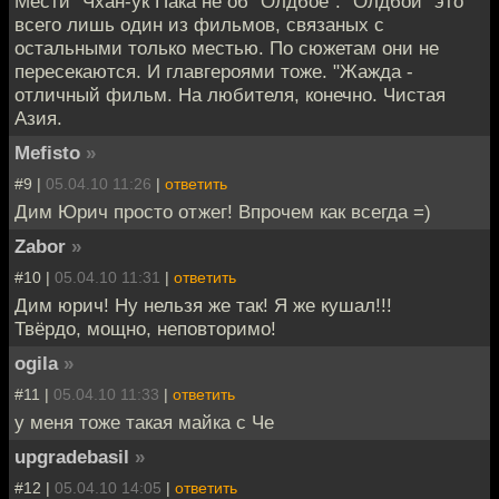
Мести" Чхан-ук Пака не об "Олдбое". "Олдбой" это
всего лишь один из фильмов, связаных с
остальными только местью. По сюжетам они не
пересекаются. И главгероями тоже. "Жажда -
отличный фильм. На любителя, конечно. Чистая
Азия.
Mefisto
»
#9 |
05.04.10 11:26
|
ответить
Дим Юрич просто отжег! Впрочем как всегда =)
Zabor
»
#10 |
05.04.10 11:31
|
ответить
Дим юрич! Ну нельзя же так! Я же кушал!!!
Твёрдо, мощно, неповторимо!
ogila
»
#11 |
05.04.10 11:33
|
ответить
у меня тоже такая майка с Че
upgradebasil
»
#12 |
05.04.10 14:05
|
ответить