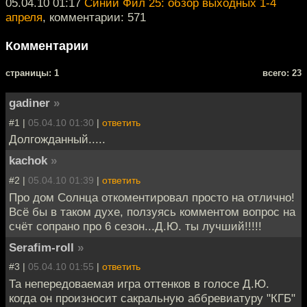
05.04.10 01:17
Синий Фил 25: обзор выходных 1-4
апреля
, комментарии: 571
Комментарии
cтраницы: 1
всего: 23
gadiner
»
#1 |
05.04.10 01:30
|
ответить
Долгожданный.....
kachok
»
#2 |
05.04.10 01:39
|
ответить
Про дом Солнца откоментировал просто на отлично!
Всё бы в таком духе, ползуясь комментом вопрос на
счёт сопрано про 6 сезон...Д.Ю. ты лучший!!!!!
Serafim-roll
»
#3 |
05.04.10 01:55
|
ответить
Та непередоваемая игра оттенков в голосе Д.Ю.
когда он произносит сакральную аббревиатуру "КГБ"