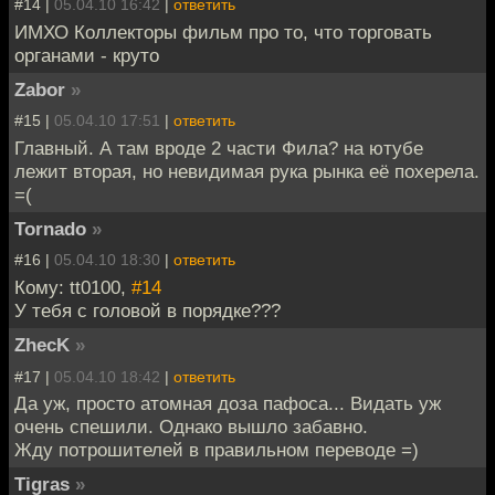
#14 |
05.04.10 16:42
|
ответить
ИМХО Коллекторы фильм про то, что торговать
органами - круто
Zabor
»
#15 |
05.04.10 17:51
|
ответить
Главный. А там вроде 2 части Фила? на ютубе
лежит вторая, но невидимая рука рынка её похерела.
=(
Tornado
»
#16 |
05.04.10 18:30
|
ответить
Кому: tt0100,
#14
У тебя с головой в порядке???
ZhecK
»
#17 |
05.04.10 18:42
|
ответить
Да уж, просто атомная доза пафоса... Видать уж
очень спешили. Однако вышло забавно.
Жду потрошителей в правильном переводе =)
Tigras
»