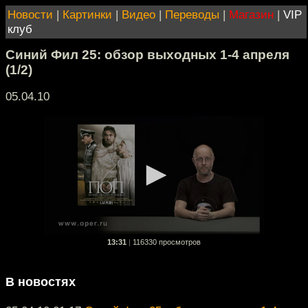
Новости
|
Картинки
|
Видео
|
Переводы
|
Магазин
|
VIP
клуб
Синий Фил 25: обзор выходных 1-4 апреля
(1/2)
05.04.10
13:31
|
116330 просмотров
В новостях