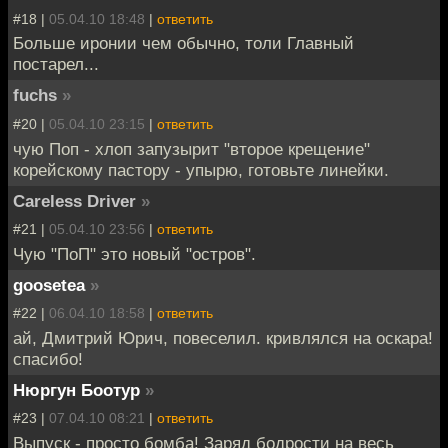
#18 |
05.04.10 18:48
|
ответить
Больше иронии чем обычно, толи Главный
постарел...
fuchs
»
#20 |
05.04.10 23:15
|
ответить
чую Поп - хлоп запузырит "второе крещение"
корейскому пастору - упырю, готовьте линейки.
Careless Driver
»
#21 |
05.04.10 23:56
|
ответить
Чую "ПоП" это новый "остров".
goosetea
»
#22 |
06.04.10 18:58
|
ответить
ай, Дмитрий Юрич, повеселил. кривлялся на оскара!
спасибо!
Нюргун Боотур
»
#23 |
07.04.10 08:21
|
ответить
Выпуск - просто бомба! Заряд бодрости на весь