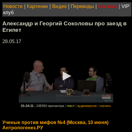
Новости
|
Картинки
|
Видео
|
Переводы
|
Магазин
|
VIP
клуб
Александр и Георгий Соколовы про заезд в
Египет
28.05.17
01:24:11
|
248393 просмотра
|
текст
|
аудиоверсия
|
скачать
Ученые против мифов №4 (Москва, 10 июня)
Антропогенез.РУ