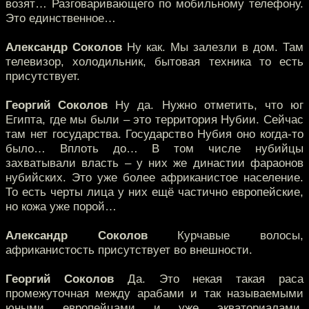
возят… Разговаривающего по мобильному телефону.
Это единственное…
Александр Соколов
Ну как. Мы залезли в дом. Там
телевизор, холодильник, бытовая техника то есть
присутствует.
Георгий Соколов
Ну да. Нужно отметить, что юг
Египта, где мы были – это территория Нубии. Сейчас
там нет государства. Государство Нубия оно когда-то
было… Вплоть до… В том числе нубийцы
захватывали власть – у них же династии фараонов
нубийских. Это уже более африканистое население.
То есть черты лица у них ещё частично европейские,
но кожа уже порой…
Александр Соколов
Курчавые волосы,
африканистость присутствует во внешности.
Георгий Соколов
Да. Это некая такая раса
промежуточная между арабами и так называемыми
юными европейцами и уже экваториалами,