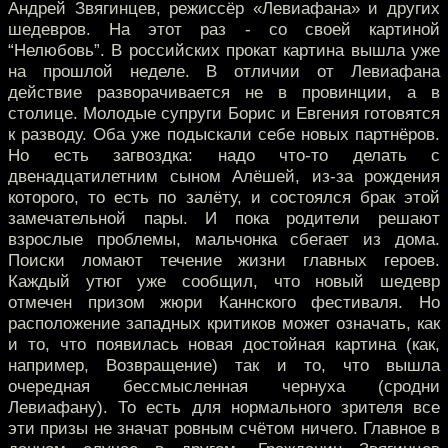
Андрей Звягинцев, режиссёр «Левиафана» и других
шедевров. На этот раз - со своей картиной
“Нелюбовь”. В российских прокат картина вышла уже
на прошлой неделе. В отличии от Левиафана
действие разворачивается не в провинции, а в
столице. Молодые супруги Борис и Евгения готовятся
к разводу. Оба уже подыскали себе новых партнёров.
Но есть загвоздка: надо что-то делать с
двенадцатилетним сыном Алёшей, из-за рождения
которого, то есть по залёту, и состоялся брак этой
замечательной пары. И пока родители решают
взрослые проблемы, мальчонка сбегает из дома.
Поиски ломают течение жизни главных героев.
Каждый утюг уже сообщил, что новый шедевр
отмечен призом жюри Каннского фестиваля. Но
расположение западных критиков может означать, как
и то, что появилась новая достойная картина (как,
например, Возвращение) так и то, что вышла
очередная бессмысленная чернуха (сродни
Левиафану). То есть для нормального зрителя все
эти призы не значат ровным счётом ничего. Главное в