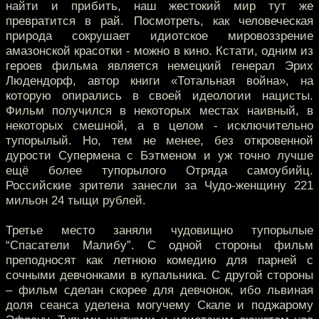
найти и прибить, наш жестокий мир тут же
превратится в рай. Посмотреть, как человеческая
природа сокрушает идиотское мировоззрение
амазонской красотки - можно в кино. Кстати, одним из
героев фильма является немецкий генерал Эрих
Людендорф, автор книги «Тотальная война», на
которую опирались в своей идеологии нацисты.
Фильм получился в некоторых местах наивный, в
некоторых смешной, а в целом - исключительно
тупорылый. Но, тем не менее, без откровенной
дурости Супермена с Бэтменом и уж точно лучше
ещё более тупорылого Отряда самоубийц.
Российские зрители занесли за Чудо-женщину 221
мильон 24 тыщи рублей.
Третье место заняли чудовищно тупорылые
“Спасатели Малибу”. С одной стороны фильм
преподносят как летнюю комедию для парней с
сочными девчонками в купальника. С другой стороны
– фильм сделан скорее для девчонок, ибо львиная
доля сеанса уделена могучему Скале и поджарому