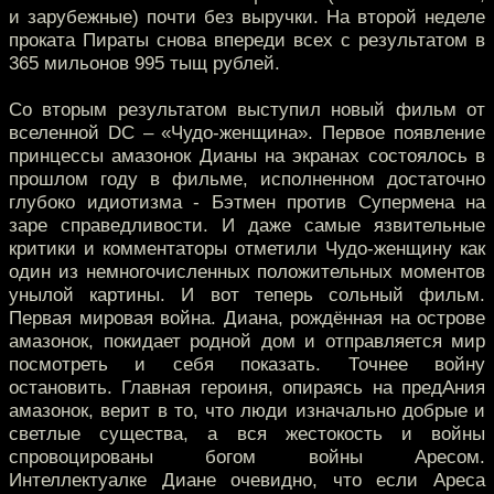
и зарубежные) почти без выручки. На второй неделе
проката Пираты снова впереди всех с результатом в
365 мильонов 995 тыщ рублей.
Со вторым результатом выступил новый фильм от
вселенной DC – «Чудо-женщина». Первое появление
принцессы амазонок Дианы на экранах состоялось в
прошлом году в фильме, исполненном достаточно
глубоко идиотизма - Бэтмен против Супермена на
заре справедливости. И даже самые язвительные
критики и комментаторы отметили Чудо-женщину как
один из немногочисленных положительных моментов
унылой картины. И вот теперь сольный фильм.
Первая мировая война. Диана, рождённая на острове
амазонок, покидает родной дом и отправляется мир
посмотреть и себя показать. Точнее войну
остановить. Главная героиня, опираясь на предАния
амазонок, верит в то, что люди изначально добрые и
светлые существа, а вся жестокость и войны
спровоцированы богом войны Аресом.
Интеллектуалке Диане очевидно, что если Ареса