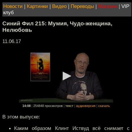
Новости
|
Картинки
|
Видео
|
Переводы
|
Магазин
|
VIP
клуб
Синий Фил 215: Мумия, Чудо-женщина,
Нелюбовь
11.06.17
14:08
|
254848 просмотров
|
текст
|
аудиоверсия
|
скачать
В этом выпуске:
Каким образом Клинт Иствуд всё снимает с