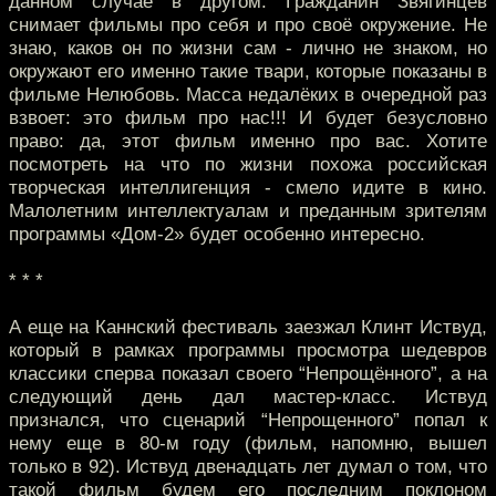
данном случае в другом. Гражданин Звягинцев
снимает фильмы про себя и про своё окружение. Не
знаю, каков он по жизни сам - лично не знаком, но
окружают его именно такие твари, которые показаны в
фильме Нелюбовь. Масса недалёких в очередной раз
взвоет: это фильм про нас!!! И будет безусловно
право: да, этот фильм именно про вас. Хотите
посмотреть на что по жизни похожа российская
творческая интеллигенция - смело идите в кино.
Малолетним интеллектуалам и преданным зрителям
программы «Дом-2» будет особенно интересно.
* * *
А еще на Каннский фестиваль заезжал Клинт Иствуд,
который в рамках программы просмотра шедевров
классики сперва показал своего “Непрощённого”, а на
следующий день дал мастер-класс. Иствуд
признался, что сценарий “Непрощенного” попал к
нему еще в 80-м году (фильм, напомню, вышел
только в 92). Иствуд двенадцать лет думал о том, что
такой фильм будем его последним поклоном