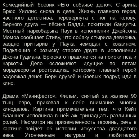
Комедийный боевик «Его собачье дело». Старина
Брюс Уиллис снова в деле. Жизнь главного героя,
частного детектива, перевернута с ног на голову.
Верного друга — пёсика Бадди, похитили бандиты.
Местный наркобарыга Паук в исполнении Джейсона
Момоа сообщает Стиву, что собаку стырила девчонка,
заодно притырив у Паука чемодан с кокаином.
Подключив к розыску старого друга в исполнении
Джона Гудмана, Брюска отправляется на поиски пса и
наркоты. Дело осложняют идущие по пятам
мордовороты ростовщика, которому главный герой
задолжал денег. Бери друзей и боевых подруг, иди в
кино.
Драма «Манифесто». Фильм, снятый за жалкие 90
тыщ евро, приковал к себе внимание многих
киноделов. Картина примечательна тем, что Кейт
Бланшет исполнила в ней аж тринадцать различных
ролей. Несмотря на приземлённость героинь, речь в
картине пойдёт об истории искусства двадцатого
века. Утончённым натурам и любителям