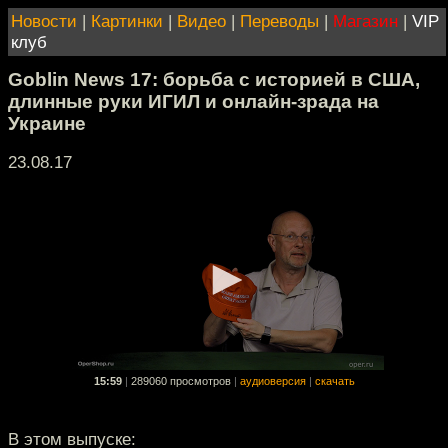
Новости
|
Картинки
|
Видео
|
Переводы
|
Магазин
|
VIP
клуб
Goblin News 17: борьба с историей в США,
длинные руки ИГИЛ и онлайн-зрада на
Украине
23.08.17
15:59
|
289060 просмотров
|
аудиоверсия
|
скачать
В этом выпуске: