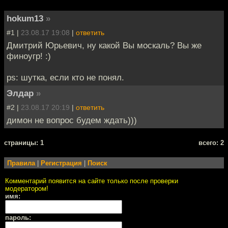
hokum13
»
#1 |
23.08.17 19:08
|
ответить
Дмитрий Юрьевич, ну какой Вы москаль? Вы же
финоугр! :)
ps: шутка, если кто не понял.
Элдар
»
#2 |
23.08.17 20:19
|
ответить
димон не вопрос будем ждать)))
cтраницы: 1
всего: 2
Правила
|
Регистрация
|
Поиск
Комментарий появится на сайте только после проверки
модератором!
имя:
пароль: