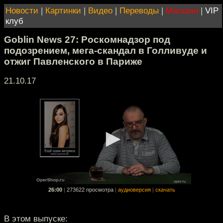
Новости
|
Картинки
|
Видео
|
Переводы
|
Магазин
|
VIP
клуб
Goblin News 27: Роскомнадзор под
подозрением, мега-скандал в Голливуде и
отжиг Павленского в Париже
21.10.17
26:00
|
273622 просмотра
|
аудиоверсия
|
скачать
В этом выпуске: