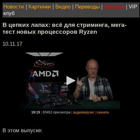
Новости
|
Картинки
|
Видео
|
Переводы
|
Магазин
|
VIP
клуб
В цепких лапах: всё для стриминга, мега-
тест новых процессоров Ryzen
10.11.17
18:19
|
83452 просмотра
|
аудиоверсия
|
скачать
В этом выпуске: