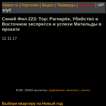
Новости
|
Картинки
|
Видео
|
Переводы
|
Магазин
|
VIP
клуб
Синий Фил 223: Тор: Рагнарёк, Убийство в
Восточном экспрессе и успехи Матильды в
прокате
12.11.17
17:33
|
280684 просмотра
|
аудиоверсия
|
вконтакте
|
скачать
Выбери квартиру на Новый год