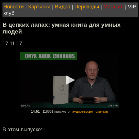
Новости
|
Картинки
|
Видео
|
Переводы
|
Магазин
|
VIP
клуб
В цепких лапах: умная книга для умных
людей
17.11.17
14:51
|
118851 просмотр
|
аудиоверсия
|
скачать
В этом выпуске: