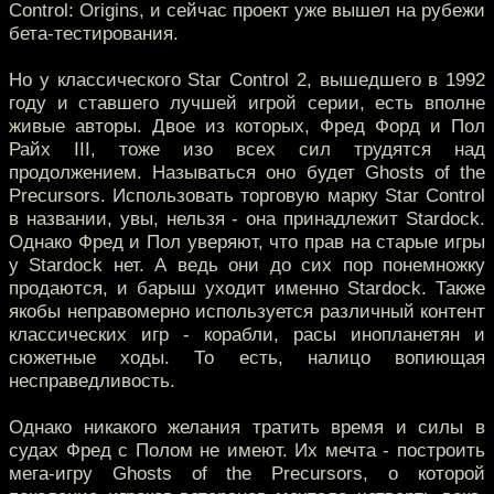
Control: Origins, и сейчас проект уже вышел на рубежи
бета-тестирования.
Но у классического Star Control 2, вышедшего в 1992
году и ставшего лучшей игрой серии, есть вполне
живые авторы. Двое из которых, Фред Форд и Пол
Райх III, тоже изо всех сил трудятся над
продолжением. Называться оно будет Ghosts of the
Precursors. Использовать торговую марку Star Control
в названии, увы, нельзя - она принадлежит Stardock.
Однако Фред и Пол уверяют, что прав на старые игры
у Stardock нет. А ведь они до сих пор понемножку
продаются, и барыш уходит именно Stardock. Также
якобы неправомерно используется различный контент
классических игр - корабли, расы инопланетян и
сюжетные ходы. То есть, налицо вопиющая
несправедливость.
Однако никакого желания тратить время и силы в
судах Фред с Полом не имеют. Их мечта - построить
мега-игру Ghosts of the Precursors, о которой