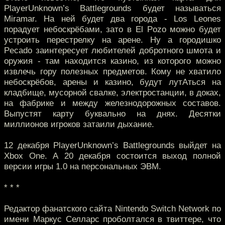
PlayerUnknown’s Battlegrounds будет называться
Miramar. На ней будет два города - Los Leones
порадует небоскрёбами, зато в El Pozo можно будет
устроить перестрелку на арене. Ну а городишко
Pecado заинтересует любителей добротного шмота и
оружия - там находится казино, из которого можно
извлечь гору полезных предметов. Кому не хватило
небоскрёбов, арены и казино, будут лутАться на
кладбище, мусорной свалке, электростанции, в доках,
на фабрике и между железнодорожных составов.
Выпустят карту буквально на днях. Десятки
миллионов игроков затаили дыхание.
12 декабря PlayerUnknown’s Battlegrounds выйдет на
Xbox One. А 20 декабря состоится выход полной
версии игры 1.0 на персональных ЭВМ.
* * *
Редактор фанатского сайта Nintendo Switch Network по
имени Маркус Селларс проболтался в твиттере, что