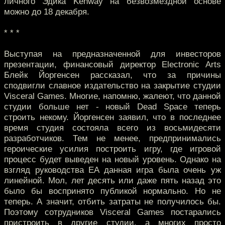
личного Эдика Kenway на безвозмездной основе
можно до 18 декабря.
* * *
Выступая на предназначенной для инвесторов
презентации, финансовый директор Electronic Arts
Блейк Йоргенсен рассказал, что за причины
сподвигли славное издательство на закрытие студии
Visceral Games. Многие, напомню, жалеют, что данной
студии больше нет - новый Dead Space теперь
строить некому. Йоргенсен заявил, что в последнее
время студия состояла всего из восьмидесяти
разработчиков. Тем не менее, предпринимались
героические усилия построить игру, где игровой
процесс будет выведен на новый уровень. Однако на
взгляд руководства EA данная игра была очень уж
линейной. Мол, лет десять или даже пять назад это
было бы воспринято публикой нормально. Но не
теперь. А значит, отбить затраты не получилось бы.
Поэтому сотрудников Visceral Games постарались
пристроить в другие студии, а многих просто