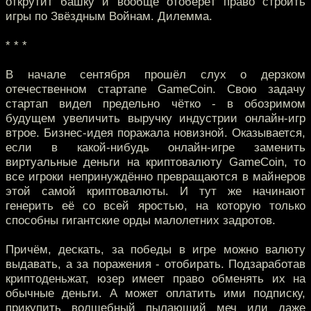
открутит башку и вообще отоберёт право строить
игры по Звёздным Войнам. Дилемма.
* * *
В начале сентября прошёл слух о дерзком
отечественном стартапе GameCoin. Свою задачу
стартап видел предельно чётко - в обозримом
будущем увеличить выручку индустрии онлайн-игр
втрое. Бизнес-идея поражала новизной. Оказывается,
если в какой-нибудь онлайн-игре заменить
виртуальные деньги на криптовалюту GameCoin, то
все игроки непринуждённо превращаются в майнеров
этой самой криптовалюты. И тут же начинают
генерить её со всей яростью, на которую только
способны гигантские орды малолетних задротов.
Причём, дескать, за победы в игре можно валюту
выдавать, а за поражения - отобирать. Подзаработав
криптоденьжат, юзер имеет право обменять их на
обычные деньги. А может оплатить ими подписку,
прикупить волшебный пылающий меч или даже