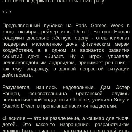
способен выдержать столько счастья сразу.
* * *
Предъявленный публике на Paris Games Week в
конце октября трейлер игры Detroit: Become Human
содержит довольно жёсткую сцену - отец-психопат
подвергает малолетнюю дочь физическим мерам
воздействия, а в одном из вариантов развития
событий даже убивает. Ну а игрок, управляя
человекоподобным андроидом, принимает решения -
как ему, андроиду, в данной непростой ситуации
действовать.
Разумеется, нашлись недовольные. Дэм Эстер
Ранцен, основательница британской службы
психологической поддержки Childline, уличила Sony и
Quantic Dream в пропаганде насилия над детьми.
«Насилие — это не развлечение, а кошмар для тысяч
детей. Это какое-то извращение, разработчикам
должно быть стыдно». - застыдила создателей игры