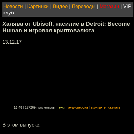
Новости
|
Картинки
|
Видео
|
Переводы
|
Магазин
|
VIP
клуб
Халява от Ubisoft, насилие в Detroit: Become
Human и игровая криптовалюта
13.12.17
16:48
|
127269 просмотров
|
текст
|
аудиоверсия
|
вконтакте
|
скачать
В этом выпуске: