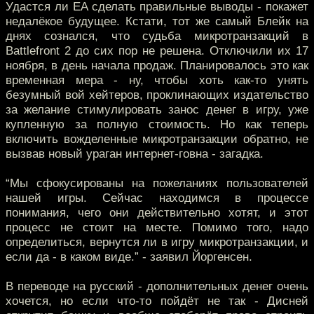
Удастся ли EA сделать правильные выводы - покажет
недалёкое будущее. Кстати, тот же самый Блейк на
днях сознался, что судьба микротранзакций в
Battlefront 2 до сих пор не решена. Отключили их 17
ноября, в день начала продаж. Планировалось это как
временная мера - ну, чтобы хоть как-то унять
безумный вой хейтеров, проклинающих издательство
за желание стимулировать занос денег в игру, уже
купленную за полную стоимость. Но как теперь
включить вожделенные микротранзакции обратно, не
вызвав новый ураган интернет-говна - загадка.
“Мы сфокусированы на пожеланиях пользователей
нашей игры. Сейчас находимся в процессе
понимания, чего они действительно хотят, и этот
процесс не стоит на месте. Помимо того, надо
определиться, вернутся ли в игру микротранзакции, и
если да - в каком виде.” - заявил Йоргенсен.
В переводе на русский - дополнительных денег очень
хочется, но если что-то пойдёт не так - Дисней