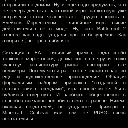
отправили по домам. Ну и ещё надо придумать, что
же теперь делать с заготовкой игры, на которую уже
потрачены сотни человеко-лет. Трудно спорить с
Блейком Йоргенсеном - линейные игры нынче
действительно не в моде. Ну, зато Battlefront 2
взлетел как надо, угадали просто безупречно. Как
говорится, выстрел в яблочко.
Ситуация с EA - типичный пример, когда особо
толковые маркетологи, держа нос по ветру и тонко
чувствуя конъюнктуру рынка, просирают все
полимеры. Потому что игра - это не только товар, но
ещё и художественное произведение. Обладая
формальным набором признаков “созданной в
соответствии с трендами”, игра вполне может быть
публикой отвергнута. И наоборот, общественность
способна внезапно полюбить нечто странное. Никем,
включая создателей, не угаданное. Примеры с
Minecraft, Cuphead или тем же PUBG очень
показательны.