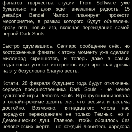
фанатов творчества студии From Software уже
буквально на днях ждёт внезапная радость. 15
декабря Bandai Namco планирует провести
мероприятие, в рамках которого будут объявлены
сразу пять новых игр, включая переиздание самой
первой Dark Souls.
Быстро одумавшись, Селларс сообщение снёс, но
восторженные фанаты к этому моменту уже сделали
миллиард скриншотов, и теперь даже в самых
отдалённых уголках интернетов идёт яростная дрочка
на эту безусловно благую весть.
Кстати, 28 февраля будущего года будут отключены
сервера предшественника Dark Souls - не менее
культовой игры Demon’s Souls. Игра фукнционировала
в онлайн-режиме девять лет, что весьма и весьма
достойно. Возможно, пятнадцатого числа нас
порадуют переизданием не только Тёмных, но и
Демонических душ. Главное, чтобы обошлось без
человеческих жертв - не каждый любитель хардкора