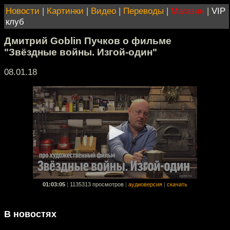
Новости
|
Картинки
|
Видео
|
Переводы
|
Магазин
|
VIP
клуб
Дмитрий Goblin Пучков о фильме
"Звёздные войны. Изгой-один"
08.01.18
01:03:05
|
1135313 просмотров
|
аудиоверсия
|
скачать
В новостях