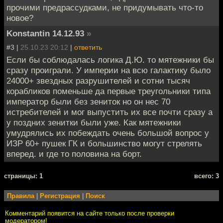
прочими предрассудками, не придумывать что-то
новое?
Konstantin 14.12.93
»
#3 |
25.10.23 20:12
|
ответить
Если бы соблюдалась логика Д.Ю. то мятежники бы
сразу проиграли. У империи на всю галактику было
24000+ звездных разрушителей и сотни тысяч
корабликов поменьше да первые треугольники типа
император были без зениток но он нес 70
истребителей и мог выпустить их все почти сразу а
у поздних зенитки были уже. Как мятежники
умудрялись их побеждать очень большой вопрос у
ИЗР 60+ пушек ГК и большинство могут стрелять
вперед. и где то половина на борт.
cтраницы: 1
всего: 3
Правила
|
Регистрация
|
Поиск
Комментарий появится на сайте только после проверки
модератором!