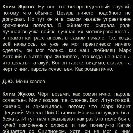
Клим Жуков.
Ну вот это беспрецедентный случай,
потому что обычно Цезарь ничего подобного не
допускал. Но тут он и в самом начале управление
сражением потерял. В общем-то, сыграла роль
лучшая выучка войск, лучшая их мотивированность,
и грамотная расстановка в самом начале. Т.е. когда
всё началось, он уже не мог практически ничего
сделать, он мог только, как наш любимец Марк
Антоний в битве при Филиппах, это когда не знаешь,
что делать – атакуй. Вот он так же, видимо, сказал – а
чёрт с ним, пароль «счастье». Как романтично.
Д.Ю.
Мочи козлов.
Клим Жуков.
Чёрт возьми, как романтично, пароль
«счастье». Мочи козлов, т.е. слонов. Вот. И тут-то всё,
конечно, и закончилось, потому что Марк Квинт
Цецилий Метелл Пий Сципион Назика вынужден был
бежать. И тут нам показывают как раз это поле боя с
кучей помоченных слонов, и там почему-то Катон
общается со Сципионом, хотя он не мог с ним