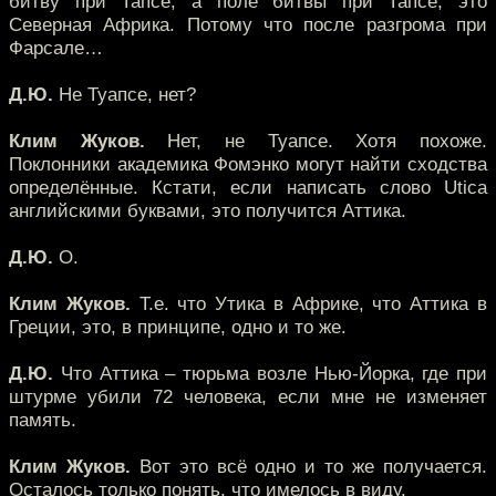
битву при Тапсе, а поле битвы при Тапсе, это
Северная Африка. Потому что после разгрома при
Фарсале…
Д.Ю.
Не Туапсе, нет?
Клим Жуков.
Нет, не Туапсе. Хотя похоже.
Поклонники академика Фомэнко могут найти сходства
определённые. Кстати, если написать слово Utica
английскими буквами, это получится Аттика.
Д.Ю.
О.
Клим Жуков.
Т.е. что Утика в Африке, что Аттика в
Греции, это, в принципе, одно и то же.
Д.Ю.
Что Аттика – тюрьма возле Нью-Йорка, где при
штурме убили 72 человека, если мне не изменяет
память.
Клим Жуков.
Вот это всё одно и то же получается.
Осталось только понять, что имелось в виду.