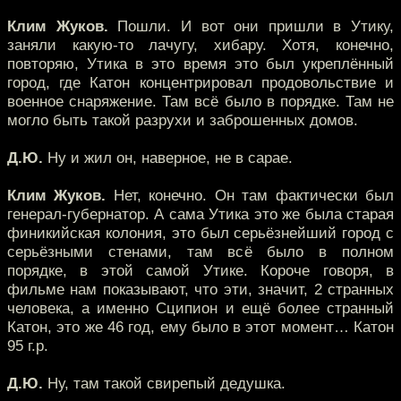
Клим Жуков.
Пошли. И вот они пришли в Утику,
заняли какую-то лачугу, хибару. Хотя, конечно,
повторяю, Утика в это время это был укреплённый
город, где Катон концентрировал продовольствие и
военное снаряжение. Там всё было в порядке. Там не
могло быть такой разрухи и заброшенных домов.
Д.Ю.
Ну и жил он, наверное, не в сарае.
Клим Жуков.
Нет, конечно. Он там фактически был
генерал-губернатор. А сама Утика это же была старая
финикийская колония, это был серьёзнейший город с
серьёзными стенами, там всё было в полном
порядке, в этой самой Утике. Короче говоря, в
фильме нам показывают, что эти, значит, 2 странных
человека, а именно Сципион и ещё более странный
Катон, это же 46 год, ему было в этот момент… Катон
95 г.р.
Д.Ю.
Ну, там такой свирепый дедушка.