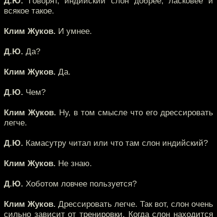
Д.Ю.
Говорят, индийский слон добрее, ласковее и
всякое такое.
Клим Жуков.
И умнее.
Д.Ю.
Да?
Клим Жуков.
Да.
Д.Ю.
Чем?
Клим Жуков.
Ну, в том смысле что его дрессировать
легче.
Д.Ю.
Камасутру читал или что там слон индийский?
Клим Жуков.
Не знаю.
Д.Ю.
Хоботом ловчее пользуется?
Клим Жуков.
Дрессировать легче. Так вот, слон очень
сильно зависит от тренировки. Когда слон находится