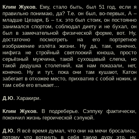
Клим Жуков.
Ему, стало быть, был 51 год, если я
правильно понимаю, да? Т.е. он был, во-первых, А –
младше Цезаря, Б – т.к. это был стоик, он постоянно
занимался спортом, соблюдал диету и не бухал, он
был в замечательной физической форме, вот. Ну,
достаточно посмотреть на его портретное
изображение излёта жизни. Ну да, там, конечно,
нифига не стройный светлоокий юноша, просто
серьёзный мужчина, такой сухощавый слегка, но
такой дедушка столетний, как нам показали, нет,
конечно. Ну и тут, пока они там кушают, Катон
забегает в отхожее место, прихватив с собой ножик, и
там себе его втыкает…
Д.Ю.
Харакири.
Клим Жуков.
В подреберье. Сэппуку фактически,
покончил жизнь героической сэпукой.
Д.Ю.
Я всё время думал, что они на мечи бросались,
потому что воткнуть в себя такую дуру это, ну,