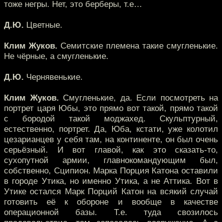
тоже негры. Нет, это берберы, т.е…
Д.Ю.
Цветные.
Клим Жуков.
Семитские племена такие смугленькие.
Не чёрные, а смугленькие.
Д.Ю.
Чернявенькие.
Клим Жуков.
Смугленькие, да. Если посмотреть на
портрет царя Юбы, это прямо вот такой, прямо такой
с бородой такой моджахед. Скульптурный,
естественно, портрет. Да, Юба, кстати, уже колотил
цезарианцев у себя там, на континенте, он был очень
серьёзный. И вот главой, как это сказать-то,
сухопутной армии, главнокомандующим был,
собственно, Сципион. Марка Порция Катона оставили
в городе Утика, но именно Утика, а не Аттика. Вот в
Утике остался Марк Порций Катон на всякий случай
готовить её к обороне и вообще в качестве
операционной базы. Т.е. туда свозилось