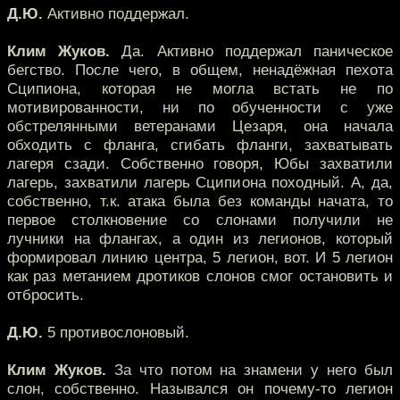
Д.Ю.
Активно поддержал.
Клим Жуков.
Да. Активно поддержал паническое
бегство. После чего, в общем, ненадёжная пехота
Сципиона, которая не могла встать не по
мотивированности, ни по обученности с уже
обстрелянными ветеранами Цезаря, она начала
обходить с фланга, сгибать фланги, захватывать
лагеря сзади. Собственно говоря, Юбы захватили
лагерь, захватили лагерь Сципиона походный. А, да,
собственно, т.к. атака была без команды начата, то
первое столкновение со слонами получили не
лучники на флангах, а один из легионов, который
формировал линию центра, 5 легион, вот. И 5 легион
как раз метанием дротиков слонов смог остановить и
отбросить.
Д.Ю.
5 противослоновый.
Клим Жуков.
За что потом на знамени у него был
слон, собственно. Назывался он почему-то легион