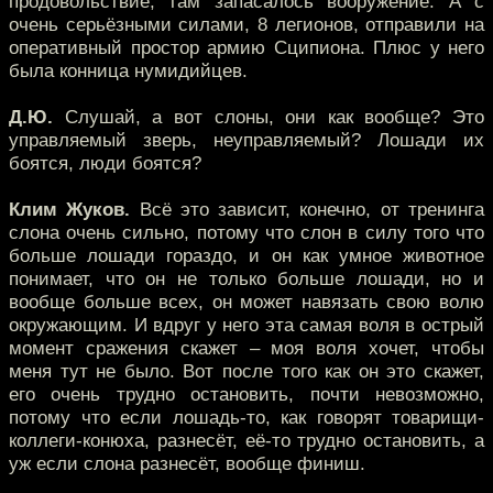
продовольствие, там запасалось вооружение. А с
очень серьёзными силами, 8 легионов, отправили на
оперативный простор армию Сципиона. Плюс у него
была конница нумидийцев.
Д.Ю.
Слушай, а вот слоны, они как вообще? Это
управляемый зверь, неуправляемый? Лошади их
боятся, люди боятся?
Клим Жуков.
Всё это зависит, конечно, от тренинга
слона очень сильно, потому что слон в силу того что
больше лошади гораздо, и он как умное животное
понимает, что он не только больше лошади, но и
вообще больше всех, он может навязать свою волю
окружающим. И вдруг у него эта самая воля в острый
момент сражения скажет – моя воля хочет, чтобы
меня тут не было. Вот после того как он это скажет,
его очень трудно остановить, почти невозможно,
потому что если лошадь-то, как говорят товарищи-
коллеги-конюха, разнесёт, её-то трудно остановить, а
уж если слона разнесёт, вообще финиш.