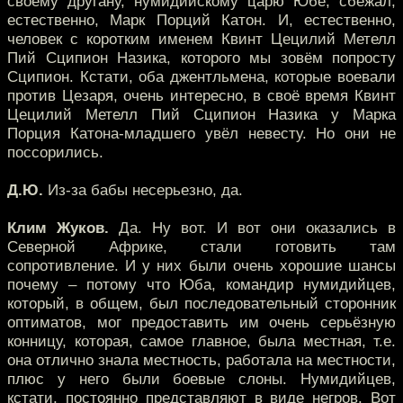
своему другану, нумидийскому царю Юбе, сбежал,
естественно, Марк Порций Катон. И, естественно,
человек с коротким именем Квинт Цецилий Метелл
Пий Сципион Назика, которого мы зовём попросту
Сципион. Кстати, оба джентльмена, которые воевали
против Цезаря, очень интересно, в своё время Квинт
Цецилий Метелл Пий Сципион Назика у Марка
Порция Катона-младшего увёл невесту. Но они не
поссорились.
Д.Ю.
Из-за бабы несерьезно, да.
Клим Жуков.
Да. Ну вот. И вот они оказались в
Северной Африке, стали готовить там
сопротивление. И у них были очень хорошие шансы
почему – потому что Юба, командир нумидийцев,
который, в общем, был последовательный сторонник
оптиматов, мог предоставить им очень серьёзную
конницу, которая, самое главное, была местная, т.е.
она отлично знала местность, работала на местности,
плюс у него были боевые слоны. Нумидийцев,
кстати, постоянно представляют в виде негров. Вот