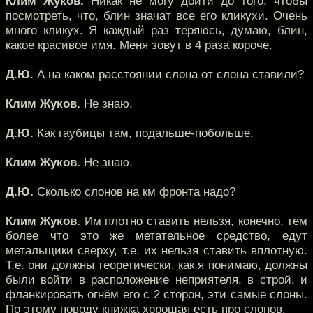
Клим Жуков.
Никак не могу дойти до того, чтобы
посмотреть, что, блин значат все его кликухи. Очень
много кликух. Я каждый раз теряюсь, думаю, блин,
какое красивое имя. Меня зовут в 4 раза короче.
Д.Ю.
А на каком расстоянии слона от слона ставили?
Клим Жуков.
Не знаю.
Д.Ю.
Как гаубицы там, подальше-побольше.
Клим Жуков.
Не знаю.
Д.Ю.
Сколько слонов на км фронта надо?
Клим Жуков.
Им плотно ставить нельзя, конечно, тем
более что это же метательное средство, едут
метальщики сверху, т.е. их нельзя ставить вплотную.
Т.е. они должны теоретически, как я понимаю, должны
были войти в расположение неприятеля, в строй, и
фланкировать огнём его с 2 сторон, эти самые слоны.
По этому поводу книжка хорошая есть про слонов.