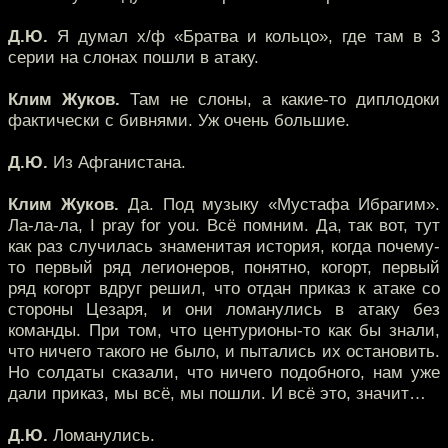
Д.Ю.
Я думал х/ф «Братва и кольцо», где там в 3
серии на слонах пошли в атаку.
Клим Жуков.
Там не слоны, а какие-то диплодоки
фактически с бивнями. Уж очень большие.
Д.Ю.
Из Афганистана.
Клим Жуков.
Да. Под музыку «Мустафа Ибрагим».
Ла-ла-ла, I pray for you. Всё помним. Да, так вот, тут
как раз случилась знаменитая история, когда почему-
то первый ряд легионеров, понятно, когорт, первый
ряд когорт вдруг решил, что отдан приказ к атаке со
стороны Цезаря, и они ломанулись в атаку без
команды. При том, что центурионы-то как бы знали,
что ничего такого не было, и пытались их остановить.
Но солдаты сказали, что ничего подобного, нам уже
дали приказ, мы всё, мы пошли. И всё это, значит…
Д.Ю.
Ломанулись.