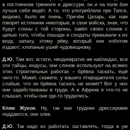
в постоянном тренинге и дрессуре, он и на поле боя
лучше себя ведёт. А то, что употребляли при Тапсе,
видимо, было не очень. Причём Цезарь, как нам
говорят источники некоторые, в свои войска, зная, что
будут слоны с той стороны, завёл своих слонов с
целью того, чтобы лошади и солдаты привыкали к их
виду, запаху, этому рёву, который они хоботом
издают; хлопанью ушей чудовищному.
Д.Ю.
Там вот, кстати, неоднократно же наблюдал, все
эти тайцы, индусы, они слонов используют на всяких
этих строительных работах – брёвна таскать, ещё
чего-то. Может, скажете, у вашего птеродактиля силы
слабые, что он брёвна таскать не может? Вот у них
они задействованы в труде. А в Африке я что-то не
слышал, чтобы они где-то трудились.
Клим Жуков.
Ну, так они труднее дрессировке
поддаются, они злее.
Д.Ю.
Так надо их работать заставлять, тогда в ум