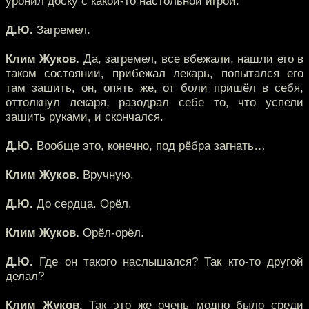
уронил доску с какой-то настольной игрой.
Д.Ю.
Загремел.
Клим Жуков.
Да, загремел, все вбежали, нашли его в
таком состоянии, прибежал лекарь, попытался его
там зашить, он, опять же, от боли пришёл в себя,
оттолкнул лекаря, разодрал себе то, что успели
зашить руками, и скончался.
Д.Ю.
Вообще это, конечно, под рёбра загнать…
Клим Жуков.
Вручную.
Д.Ю.
До сердца. Орёл.
Клим Жуков.
Орёл-орёл.
Д.Ю.
Где он такого наслышался? Так кто-то другой
делал?
Клим Жуков.
Так это же очень модно было среди