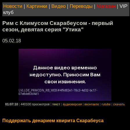
Новости
|
Картинки
|
Видео
|
Переводы
|
Магазин
|
VIP
клуб
Рим с Климусом Скарабеусом - первый
сезон, девятая серия "Утика"
05.02.18
01:07:10
|
440100 просмотров
|
текст
|
аудиоверсия
|
вконтакте
|
rutube
|
скачать
Поддержать денарием квирита Скарабеуса