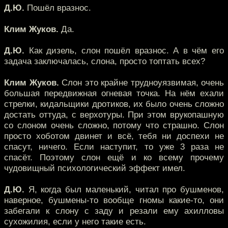
Д.Ю.
Пошёл вразнос.
Клим Жуков.
Да.
Д.Ю.
Как дизель, слон пошёл вразнос. А в чём его
задача заключалась, слона, просто топтать всех?
Клим Жуков.
Слон это крайне трудноуязвимая, очень
большая передвижная огневая точка. На нём ехали
стрелки, кидальщики дротиков, их было очень сложно
достать оттуда, с верхотуры. При этом врукопашную
со слоном очень сложно, потому что страшно. Слон
просто хоботом двинет и всё, тебя ни доспехи не
спасут, ничего. Если наступит, то уже 3 раза не
спасёт. Поэтому слон ещё и ко всему прочему
чудовищный психологический эффект имел.
Д.Ю.
Я, когда был маленький, читал про бушменов,
наверное, бушмены-то вообще гномы какие-то, они
забегали к слону с заду и резали ему ахилловы
сухожилия, если у него такие есть.