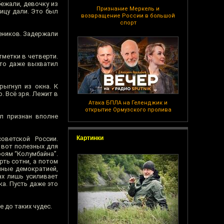
бежали, девочку из
Признание Меркель и
ицу дали. Это был
возвращение России в большой
спорт
еников. Задержали
тметки в четверти.
что даже выхватил
рыгнул из окна. К
. Всё зря. Лежит в
Атака БПЛА на Геленджик и
открытие Ормузского пролива
л признан вполне
Картинки
оветской России.
а вот полезных для
роям “Колумбайна”.
рть сотни, а потом
нные демократией,
ах лишь усиливает
ка. Пусть даже это
 до таких чудес.