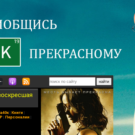
 воскресшая
а40к
|
Книги
|
АР
|
Персоналии
|