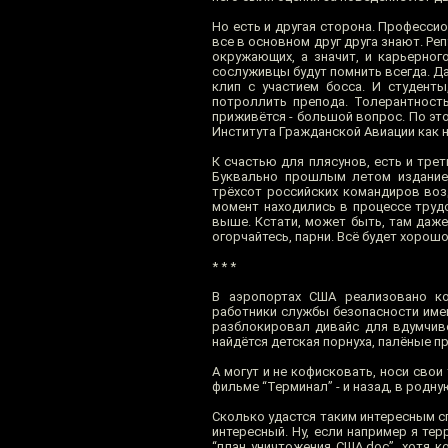
Но есть и другая сторона. Профессио
все в основном друг друга знают. Ре
окружающих, а значит, и карьерног
сослуживцы будут помнить всегда. Да
клип с участием босса. И студенты
потроллить препода. Толерантност
приживётся - большой вопрос. По эт
Института Гражданской Авиации как н
К счастью для плясунов, есть и тре
Буквально прошлым летом издание 
трёхсот российских командиров воз
момент находились в процессе труд
выше. Кстати, может быть, там даже
огорчайтесь, парни. Всё будет хорошо
* * *
В аэропортах США реализовано ко
работники службы безопасности имею
разблокировал дивайс для вдумчиво
найдётся детская порнуха, палёные п
А могут и не кофисковать, носи свои
фильме “Терминал” - и назад, в родную
Сколько удастся таким интересным с
интересный. Ну, если например я те
“план уничтожения США.doc”, хотя к