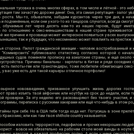
нальная тусовка в очень многих сферах, в том числе и лётной - это не
путация там зачастую дороже денег. Она, эта самая репутация - залог у
о роста. Мы-то, обыватели, забудем курсантов через три дня, а нач
 и подчинённые, если они у кого-то из танцоров случатся, всегда смогу
, обучаемые лет через десять кем-то из наших героев, будут име
ь по отношению к секс-меньшинствам в нашей стране приживается 
ой же причине и прозвище может интересное появиться у всех выпускн
ынешних, так и у будущих, что несомненно может повлиять на престиж 
тья сторона. Пилот гражданской авиации - человек востребованный и 
“Коммерсантъ” публиковало статистику, согласно которой с начал
душных судов поменяли прописку на азиатские страны, и ещё около 
оустройства. Причины банальны - зарплаты в Китае и ряде соседних 
 есть пилоты-геи или трансгендеры, тоже любители обжигающих секс-т
, у вас уже есть для такой карьеры отличное портфолио!
зырное нововведение, призванное улучшить жизнь дорогих госте
т право изъять твой айфончик или ноутбук на срок до недели, если т
й проверки. За эту неделю его расковыряют без твоего участия, и 
рограммы, переписка с русскими хакерами или ещё что-нибудь в этом род
 тайны при себе. Но в США тебе тогда хода нет. Потусишь в зоне прилёт
 Кракозию, или как там твоя shithole country называется.
пособом изловить террористов, педофилов и прочих нехороших людей -
ррорист - вовсе не обязательно на рабочем столе моей винды в ноуте
онечно идиотов в каждой профессии полно. А если у меня сексуальны