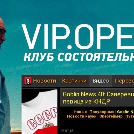
Картинки
Видео
Перев
Новости
Goblin News 40: Озвере
певица из КНДР
Новые
|
Популярные
|
Goblin 
Новости науки
|
Опергеймер
|
Пут
25.01.18