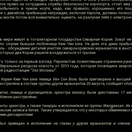
ётся прямо на сотрудника службы безопасности аэропорта, стоит ему 
еобычного в чужом ноуте, надо, как правило, хорошенько его пош
ые с дивайсов прибывших неграждан, включая пароли, должны полно
ы могли потом всё внимательно оценить, не разлучая тебя с электрон
в мире живёт в тоталитарном государстве Северная Корея. Зовут её 
и по слухам бывшая любовница Ким Чен Ына. На днях эта дама прибыл
ль - обсуждение деталей участия северокорейских музыкантов в выст
 которых две Кореи решили воздержаться от грызни.
это только на первый взгляд. Перелистав пожелтевшие странички руне
либеральных ресурсах новость от 2013 года, которая посвящена зверс
ой радиостанции “Эхо Москвы”:
 Кореи Ким Чен Ына певица Хён Сон Воль была приговорена к высшей 
асстреляна в составе группы других музыкантов 20 августа, сообщает cho
итае, певица и руководитель оркестра Ынхасу были арестованы 17 авг
публично расстреляны.
ты оркестра, а также танцоры и исполнители из группы Wangjaesan. Их о
еские записи в Китае. Также утверждается, что у некоторых обвиняемых 
кими диссидентами.
был приведен в исполнение на глазах у других музыкантов и членов 