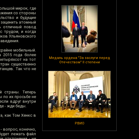
большой мирок, где
важения со стороны
альство и будущие
т заценить атомный
ть отличный повод
с трудом, и когда
иков Ульяновского
заведения.
крайне мобильный.
а 2015 года более
Медаль ордена "За заслуги перед
четырёхсот на тот
Отечеством" II степени
стран существенно
анцев. Так что не
й страны. Теперь
ы по их просьбе не
если вдруг внутри
е - жди беды.
а, как Том Хенкс в
РВИО
 вопрос, конечно,
 будет лежать файл
е отклонения - не