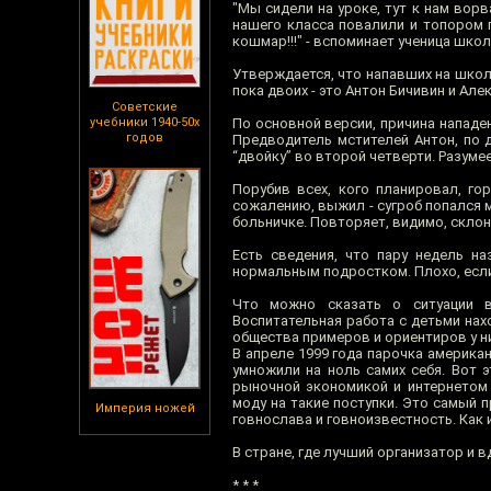
"Мы сидели на уроке, тут к нам вор
нашего класса повалили и топором 
кошмар!!!" - вспоминает ученица школ
Утверждается, что напавших на школ
пока двоих - это Антон Бичивин и Але
Советские
учебники 1940-50х
По основной версии, причина нападен
годов
Предводитель мстителей Антон, по д
“двойку” во второй четверти. Разуме
Порубив всех, кого планировал, го
сожалению, выжил - сугроб попался мя
больничке. Повторяет, видимо, склон
Есть сведения, что пару недель н
нормальным подростком. Плохо, если 
Что можно сказать о ситуации в
Воспитательная работа с детьми нахо
общества примеров и ориентиров у ни
В апреле 1999 года парочка америка
умножили на ноль самих себя. Вот э
рыночной экономикой и интернетом
моду на такие поступки. Это самый 
Империя ножей
говнослава и говноизвестность. Как 
В стране, где лучший организатор и в
* * *