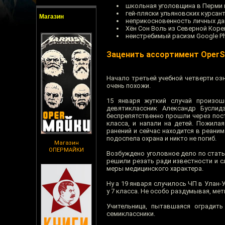
школьная уголовщина в Перми 
гей-пляски ульяновских курсан
Магазин
неприкосновенность личных да
Хён Сон Воль из Северной Коре
неистребимый расизм Google P
Заценить ассортимент Oper
Начало третьей учебной четверти оз
очень похожи.
15 января жуткий случай произо
девятиклассник Александр Бусли
беспрепятственно прошли через пост
класса, и напали на детей. Пожила
ранений и сейчас находится в реаним
подоспела охрана и никто не погиб.
Магазин
ОПЕРМАЙКИ
Возбуждено уголовное дело по стать
решили резать ради известности и с
меры медицинского характера.
Ну а 19 января случилось ЧП в Улан-
у 7 класса. Не особо раздумывая, ме
Учительница, пытавшаяся оградить
семиклассники.