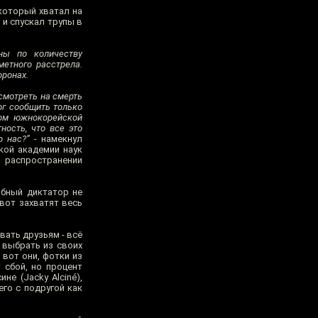
который хватал на
 и спускал трупы в
ны по количеству
етного расстрела.
оронах.
смотреть на смерть
мог сообщить только
ном южнокорейской
ность, что все это
о нас?”
- намекнул
кой академии наук
в распространении
обный диктатор не
вот захватят весь
вать друзьям - всё
 выбрать из своих
 вот они, фотки из
 сбой, но процент
е (Jacky Alciné),
го с подругой как