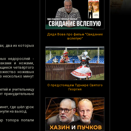
Дядя Вова про фильм "Свидание
вслепую"
х, два их которых
ных недорослей -
аками и ножами,
ащиеся четвёртого
множество ножевых
ез несколько минут
О предстоящем Турнире Святого
етей и учительницу
Георгия
ят принудительные
инет, где шёл урок
анули на выход.
ар топора попали