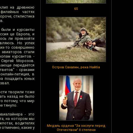
оклип на древнюю
65
 филейных частях
ороче, стилистика
в.
 были и курсанты
ссия це Европа, и
лось ли превзойти
вляюсь. Но успех
ких-то совершенно
 авиаторов стали
жопам курсантов -
 Сергей Морозов.
вающе передаётся
Остров Сахалин, река Найба
тветов” - сраками
онлайн-петиция, в
ора пощадить юных
извал.
ости творили тоже
ать назад не было
о потому, что мир
е тянуло.
виалайнера - это
та, на котором мы
илотах, водителях
Медаль ордена "За заслуги перед
 отмечено, какие у
Отечеством" II степени