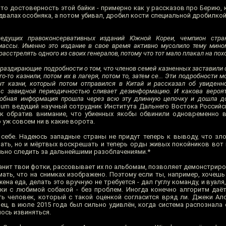
то достоверность этой байки - примерно как у рассказов про Берию, 
двалах особняка, а потом убивал, дробил кости специальной дробилкой
ведущих правоконсервативных изданий Южной Кореи, чемпион стра
массы. Именно это издание в свое время активно мусолило тему мином
асстрелять одного из своих генералов, потому что тот мало плакал на пох
раздирающие подробности о том, что членов семей казненных заставили 
о-то казнили, потом их в лагеря, потом то, затем се... Эти подробности 
нт казни, который потом отправился в Китай и рассказал об увиден
я с завидной периодичностью сливает дезинформацию. И какова вероят
добная информация прошла через всю эту длинную цепочку и дошла д
um ведущий научный сотрудник Института Дальнего Востока Российс
ок обратив внимание, что убиенных якобы обвинили одновременно 
 уж совсем ни в какие ворота.
ебе. Надеюсь западные страны не придут теперь к выводу, что зл
ать, но и мёртвых воскрешать и теперь орды живых покойников вот 
ьно следить за дальнейшими разоблачениями.*
Хранит твои фотки, рассовывает их по альбомам, позволяет демонстриро
мать, что на снимках изображено. Поэтому если ты, например, хочешь
на еда, делать это вручную не требуется - дал гуглу команду, и вуаля,
ки с любимой собакой - без проблем. Иногда конечно алгоритм даёт
ь человек, который с такой оценкой согласится вряд ли. Джеки Алсин
, в июле 2015 года был сильно удивлён, когда система распознала е
ось извиняться.