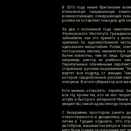
В 2015 году некие британские во
итальянскую танцевальную компо
военнослужащих, совершающих зазывн
ролика не оставляет поводов для со
За два с половиной года самолеп
Ульяновского Института Гражданско
забомбили, как это принято у моло
оригинал по художественной части
однозначно масштабнее. Ролик, слит
посторонних никому неизвестных к
более известны, чем их лица. Сред
например, ректор их учебного за
Перепуганные плачевными перспект
старинным русским выражением “бес
вертят все подряд, от женщин “нем
которой сердобольный русский нар
плясунов. В итоге губернатор всё же 
Есть мнение, отчислять - перебор. 
все. Ну, кроме тех, кто не мог тво
ютуба и быстрого интернета! Иначе 
увидел бы, какой ад мы иногда твори
С бескрайних просторов рунета до
ответственность и дисциплина, раз
летим в Турцию отдыхать. Это стра
автобусов, машинистах метро и такси
него были оценки за поведение лет дв