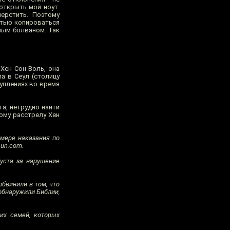
открыть мой ноут.
ерстить. Поэтому
стью копироваться
ным болваном. Так
Хен Сон Воль, она
а в Сеул (столицу
уплениях во время
та, нетрудно найти
кому расстрелу Хен
мере наказания по
sun.com.
уста за нарушение
бвинили в том, что
обнаружили Библии,
их семей, которых