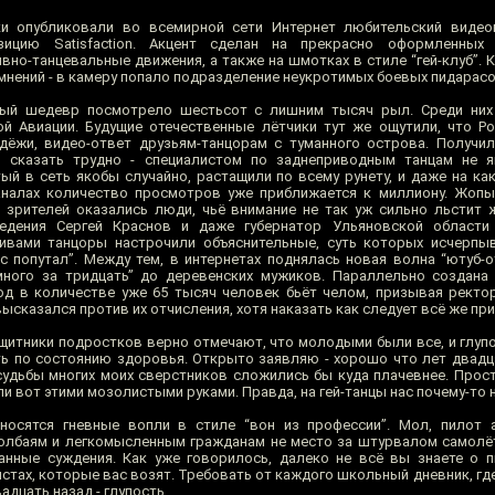
яки опубликовали во всемирной сети Интернет любительский виде
зицию Satisfaction. Акцент сделан на прекрасно оформленных
о-танцевальные движения, а также на шмотках в стиле “гей-клуб”. К
мнений - в камеру попало подразделение неукротимых боевых пидарасо
ный шедевр посмотрело шестьсот с лишним тысяч рыл. Среди них
й Авиации. Будущие отечественные лётчики тут же ощутили, что Ро
дёжи, видео-ответ друзьям-танцорам с туманного острова. Получи
, сказать трудно - специалистом по заднеприводным танцам не я
ый в сеть якобы случайно, растащили по всему рунету, и даже на ка
аналах количество просмотров уже приближается к миллиону. Жопы
и зрителей оказались люди, чьё внимание не так уж сильно льстит 
ведения Сергей Краснов и даже губернатор Ульяновской области
ивами танцоры настрочили объяснительные, суть которых исчерпы
 попутал”. Между тем, в интернетах поднялась новая волна “ютуб-о
ного за тридцать” до деревенских мужиков. Параллельно создана 
од в количестве уже 65 тысяч человек бьёт челом, призывая рект
высказался против их отчисления, хотя наказать как следует всё же пр
Защитники подростков верно отмечают, что молодыми были все, и глуп
рить по состоянию здоровья. Открыто заявляю - хорошо что лет двадц
судьбы многих моих сверстников сложились бы куда плачевнее. Прост
ли вот этими мозолистыми руками. Правда, на гей-танцы нас почему-то н
носятся гневные вопли в стиле “вон из профессии”. Мол, пилот а
долбаям и легкомысленным гражданам не место за штурвалом самолё
нные суждения. Как уже говорилось, далеко не всё вы знаете о п
стах, которые вас возят. Требовать от каждого школьный дневник, где
адцать назад - глупость.