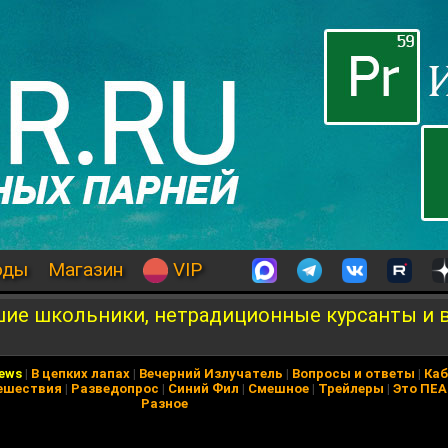
оды
Магазин
VIP
вшие школьники, нетрадиционные курсанты и
News
|
В цепких лапах
|
Вечерний Излучатель
|
Вопросы и ответы
|
Каб
ешествия
|
Разведопрос
|
Синий Фил
|
Смешное
|
Трейлеры
|
Это ПЕ
Разное