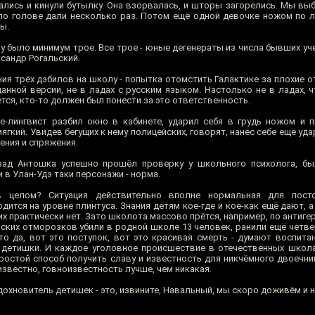
вались и кинули бутылку. Она взорвалась, и шторы загорелись. Мы вы
по голове дали несколько раз. Потом ещё одной девочке ножом по л
ы.
у было минимум трое. Все трое - юные дегенераты из числа бывших уч
ксандр Рогальский.
ия трёх дэбилов на школу - попытка отомстить Галактике за плохие о
анной версии, не в ладах с русским языком. Настолько не в ладах, 
ется, кто-то должен был понести за это ответственность.
ре-лингвист разбил окно в кабинете, ударил себя в грудь ножом и п
гкий. Увидев бегущих к нему полицейских, говорят, нанёс себе ещё удар
ения и спряжения.
азад Антошка успешно прошёл проверку у школьного психолога, бы
в Улан-Удэ таки персонажи - норма.
 целом? Ситуация действительно вполне нормальная для постс
дится на уровне плинтуса. Знания детям кое-где и кое-как ещё дают, 
х практически нет. Зато школота массово прётся, например, по антиге
нских отморозков убили в родной школе 13 человек, ранили ещё четве
то да, вот это поступок, вот это красивая смерть - думают воспита
 детишки. И каждое уголовное происшествие в отечественных школ
простой способ получить славу и известность для никчёмного двоечни
известно, говноизвестность лучше, чем никакая.
дохновитель детишек - это, извините, Навальный, мы скоро доживём и не