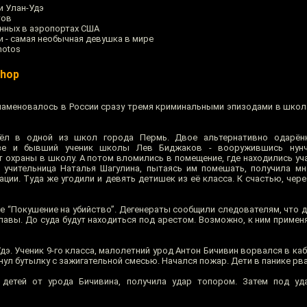
и Улан-Удэ
тов
нных в аэропортах США
и - самая необычная девушка в мире
hotos
Shop
наменовалось в России сразу тремя криминальными эпизодами в школа
шёл в одной из школ города Пермь. Двое альтернативно одарён
дзе и бывший ученик школы Лев Биджаков - вооружившись нунч
 охраны в школу. А потом вломились в помещение, где находились уч
я учительница Наталья Шагулина, пытаясь им помешать, получила 
ации. Туда же угодили и девять детишек из её класса. К счастью, чер
е “Покушение на убийство”. Дегенераты сообщили следователям, что д
лавы. До суда будут находиться под арестом. Возможно, к ним примен
Удэ. Ученик 9-го класса, малолетний урод Антон Бичивин ворвался в каб
тнул бутылку с зажигательной смесью. Начался пожар. Дети в панике рв
 детей от урода Бичивина, получила удар топором. Затем под уд