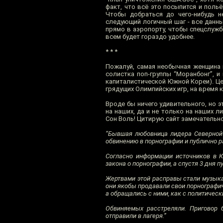
факт, что всё это посыпится и поль
Чтобы добраться до чего-нибудь н
следующий логичный шаг - все данн
прямо в аэропорту, чтобы спецслужб
всем будет гораздо удобнее.
* * *
Пожалуй, самая необычная женщина 
солистка поп-группы “Моранбонг”, 
капиталистической Южной Кореи). Це
грядущих Олимпийских игр, на время
Вроде бы ничего удивительного, но 
на наших, да и не только на наших 
Сон Воль! Цитирую сайт замечательн
“Бывшая любовница лидера Северной
обвинению в порнографии и публично р
Согласно информации источников в К
закона о порнографии, а спустя 3 дня 
Жертвами этой расправы стали музыкан
они якобы продавали свои порнографич
а обращались с ними, как с политичес
Обвиняемых расстреляли. Приговор 
отправили в лагеря.”