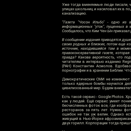
Уже тогда вменяемые люди писали, ч
улицах школьниц и насиловал их в по
канализацию.
“Газета "Чосон Ильбо" - одно из 
информационных "уток", пущенных в 
Сообщалось, что Ким Чен Ын приказал р
В сообщении издания приводятся душе
своих родных и близких, потом еще ког
источник, находившийся там в моме
правоконсервативной газете, котора
правда? Какова вероятность, что по
читателям в интервью изданию Regn
(РАН) Константин Асмолов. Вдобав
порнографии и в хранении Библии. Что
Демократические СМИ не изменяют с
только ядерные бомбы научился дел
цивилизованный мир. Будем внимател
Есть такой сервис - Google Photos. 
как у людей. Ещё сервис умеет пони
бесчисленных фоток все, где изображе
ресторанов за пять лет. Нужны фот
ошибок не так уж велик. Однако ест
живущий в Нью-Йорке афроамериканец
двух горилл. Корпорации тогда пришл