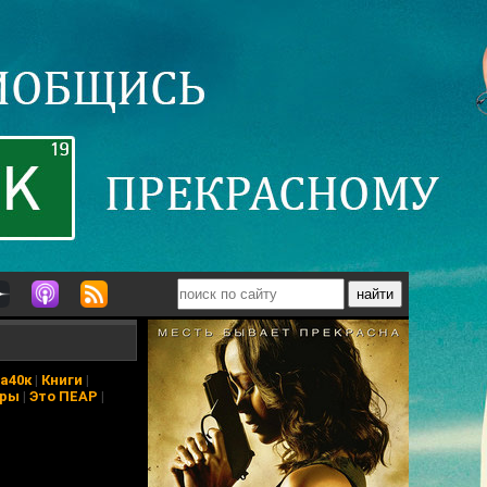
а40к
|
Книги
|
еры
|
Это ПЕАР
|