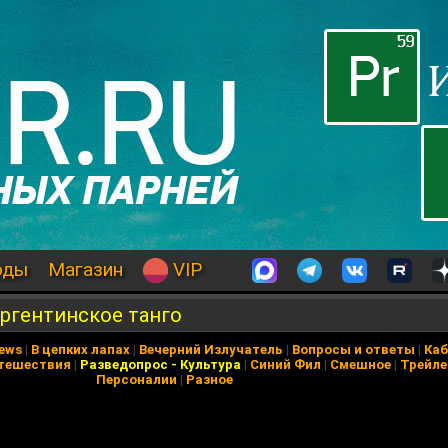
оды
Магазин
VIP
ргентинское танго
News
|
В цепких лапах
|
Вечерний Излучатель
|
Вопросы и ответы
|
Каб
тешествия
|
Разведопрос
-
Культура
|
Синий Фил
|
Смешное
|
Трейл
Персоналии
|
Разное