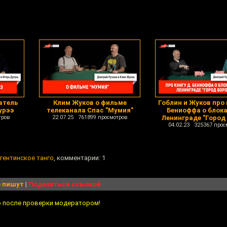
атель
Клим Жуков о фильме
Гоблин и Жуков про 
урээ
телеканала Спас "Мумия"
Бениоффа о блок
тров
22.07.25 761899 просмотров
Ленинграде "Город
04.02.23 325367 прос
гентинское танго
, комментарии: 1
 пишут
|
Поделиться ссылкой
о после проверки модератором!