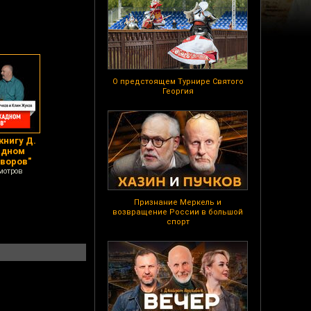
О предстоящем Турнире Святого
Георгия
книгу Д.
адном
 воров"
мотров
Признание Меркель и
возвращение России в большой
спорт