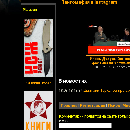
Тангомафия в Instagram
Магазин
Игорь Дулуш. Основ
фестиваля Устуу-Х
28.10.21 51457 просмо
В новостях
Империя ножей
18.03.18 13:34
Дмитрий Тарханов про ар
Правила
|
Регистрация
|
Поиск
|
Мне
Комментарий появится на сайте тольк
имя: