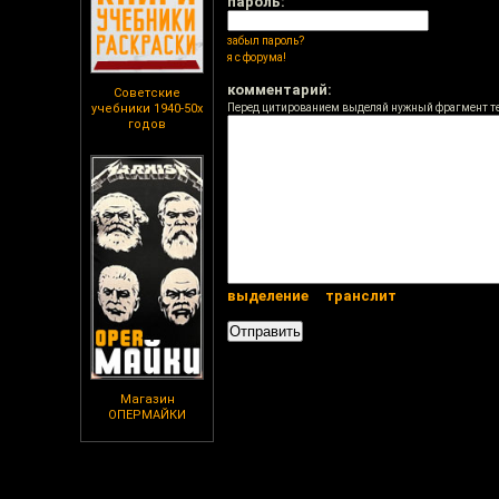
пароль:
забыл пароль?
я с форума!
комментарий:
Советские
учебники 1940-50х
Перед цитированием выделяй нужный фрагмент т
годов
выделение
транслит
Магазин
ОПЕРМАЙКИ