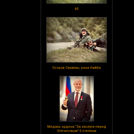
65
Остров Сахалин, река Найба
Медаль ордена "За заслуги перед
Отечеством" II степени