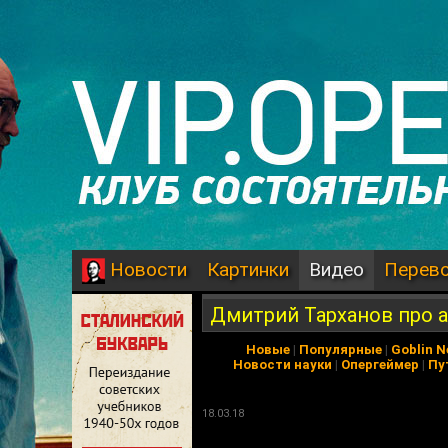
Картинки
Видео
Перев
Новости
Дмитрий Тарханов про а
Новые
|
Популярные
|
Goblin 
Новости науки
|
Опергеймер
|
Пу
18.03.18