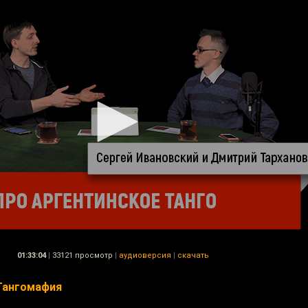
01:33:04
|
33121 просмотр
|
аудиоверсия
|
скачать
Тангомафия