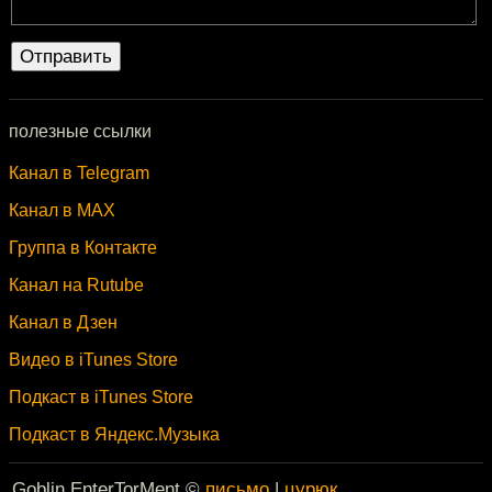
полезные ссылки
Канал в Telegram
Канал в MAX
Группа в Контакте
Канал на Rutube
Канал в Дзен
Видео в iTunes Store
Подкаст в iTunes Store
Подкаст в Яндекс.Музыка
Goblin EnterTorMent ©
письмо
|
цурюк