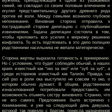
мужчина, принадлежащий к одной из уважаемых
семей, не совладал со своим половым влечением и
огулял представительницу другого древнего рода
против её воли. Между семьями возникло глубокое
непонимание. Виновная сторона отправила к
пострадавшей стороне делегацию с глубочайшими
извинениями. Задача делегации состояла в том,
чтобы приложить все усилия к мирному решению
конфликта. То есть подтягивать в это дело полицию
родственники насильника не желали категорически.
Сторона жертвы выразила готовность к примирению.
Но с условием, что будет соблюдён обычай, в наших
краях известный как “око за око” или “зуб за зуб”, а
среди историков известный как Талио́н. Правда, на
сей раз в роли ока выступило не совсем то око, о
котором обычно думают. В общем, родственники
изнасилованной потребовали предоставить им
возможность отыметь сестру виновного. Странно, что
не его самого. Предложение было встречено с
пониманием, и уже на следующий день девушка,
которой так повезло с братом, понесла назначенное