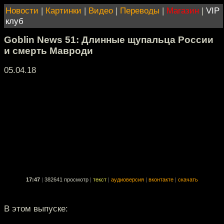
Новости
|
Картинки
|
Видео
|
Переводы
|
Магазин
|
VIP
клуб
Goblin News 51: Длинные щупальца России
и смерть Мавроди
05.04.18
17:47
|
382641 просмотр
|
текст
|
аудиоверсия
|
вконтакте
|
скачать
В этом выпуске: