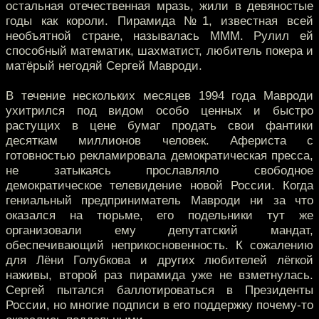
остальная отечественная мразь, жили в девяностые
годы как короли. Пирамида №1, известная всей
необъятной стране, называлась МММ. Рулил ей
способный математик, шахматист, любитель покера и
матёрый негодяй Сергей Мавроди.
В течение нескольких месяцев 1994 года Мавроди
ухитрился под видом особо ценных и быстро
растущих в цене бумаг продать свои фантики
десяткам миллионов человек. Афериста с
готовностью рекламировала демократическая пресса,
не затыкаясь прославляло свободное
демократическое телевидение новой России. Когда
гениальный предприниматель Мавроди ни за что
оказался на тюрьме, его подельники тут же
организовали ему депутатский мандат,
обеспечивающий неприкосновенность. К сожалению
для Лёни Голубкова и других любителей лёгкой
наживы, второй раз пирамида уже не взметнулась.
Сергей пытался баллотироваться в Президенты
России, но многие подписи в его поддержку почему-то