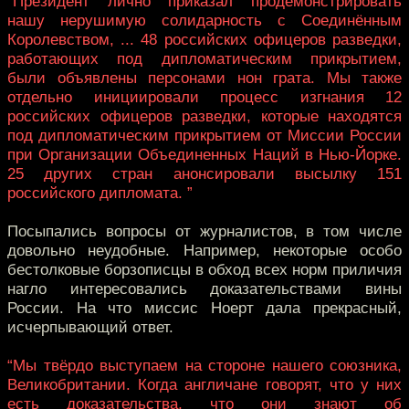
“Президент лично приказал продемонстрировать
нашу нерушимую солидарность с Соединённым
Королевством, ... 48 российских офицеров разведки,
работающих под дипломатическим прикрытием,
были объявлены персонами нон грата. Мы также
отдельно инициировали процесс изгнания 12
российских офицеров разведки, которые находятся
под дипломатическим прикрытием от Миссии России
при Организации Объединенных Наций в Нью-Йорке.
25 других стран анонсировали высылку 151
российского дипломата. ”
Посыпались вопросы от журналистов, в том числе
довольно неудобные. Например, некоторые особо
бестолковые борзописцы в обход всех норм приличия
нагло интересовались доказательствами вины
России. На что миссис Ноерт дала прекрасный,
исчерпывающий ответ.
“Мы твёрдо выступаем на стороне нашего союзника,
Великобритании. Когда англичане говорят, что у них
есть доказательства, что они знают об