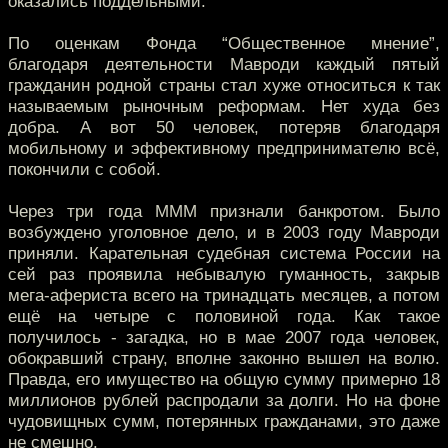
оказались поддельными.
По оценкам Фонда “Общественное мнение”,
благодаря деятельности Мавроди каждый пятый
гражданин родной страны стал хуже относиться к так
называемым рыночным реформам. Нет худа без
добра. А вот 50 человек, потеряв благодаря
мобильному и эффективному предпринимателю всё,
покончили с собой.
Через три года МММ признали банкротом. Было
возбуждено уголовное дело, и в 2003 году Мавроди
приняли. Карательная судебная система России на
сей раз проявила небывалую гуманность, закрыв
мега-афериста всего на тринадцать месяцев, а потом
ещё на четыре с половиной года. Как такое
получилось - загадка, но в мае 2007 года человек,
обокравший страну, вполне законно вышел на волю.
Правда, его имущество на общую сумму примерно 18
миллионов рублей распродали за долги. Но на фоне
чудовищных сумм, потерянных гражданами, это даже
не смешно.