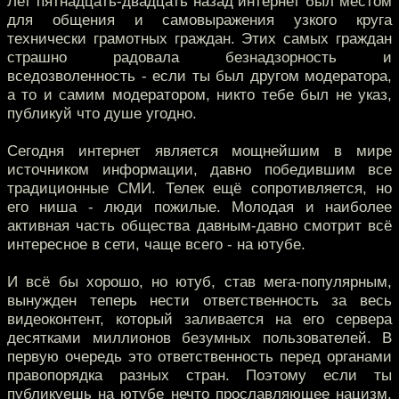
Лет пятнадцать-двадцать назад интернет был местом
для общения и самовыражения узкого круга
технически грамотных граждан. Этих самых граждан
страшно радовала безнадзорность и
вседозволенность - если ты был другом модератора,
а то и самим модератором, никто тебе был не указ,
публикуй что душе угодно.
Сегодня интернет является мощнейшим в мире
источником информации, давно победившим все
традиционные СМИ. Телек ещё сопротивляется, но
его ниша - люди пожилые. Молодая и наиболее
активная часть общества давным-давно смотрит всё
интересное в сети, чаще всего - на ютубе.
И всё бы хорошо, но ютуб, став мега-популярным,
вынужден теперь нести ответственность за весь
видеоконтент, который заливается на его сервера
десятками миллионов безумных пользователей. В
первую очередь это ответственность перед органами
правопорядка разных стран. Поэтому если ты
публикуешь на ютубе нечто прославляющее нацизм,