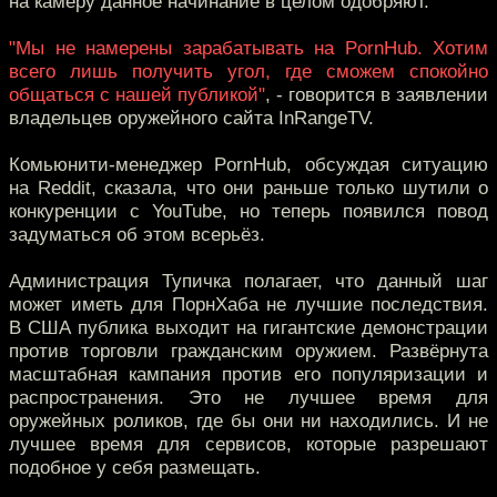
на камеру данное начинание в целом одобряют.
"Мы не намерены зарабатывать на PornHub. Хотим
всего лишь получить угол, где сможем спокойно
общаться с нашей публикой"
, - говорится в заявлении
владельцев оружейного сайта InRangeTV.
Комьюнити-менеджер PornHub, обсуждая ситуацию
на Reddit, сказала, что они раньше только шутили о
конкуренции с YouTube, но теперь появился повод
задуматься об этом всерьёз.
Администрация Тупичка полагает, что данный шаг
может иметь для ПорнХаба не лучшие последствия.
В США публика выходит на гигантские демонстрации
против торговли гражданским оружием. Развёрнута
масштабная кампания против его популяризации и
распространения. Это не лучшее время для
оружейных роликов, где бы они ни находились. И не
лучшее время для сервисов, которые разрешают
подобное у себя размещать.