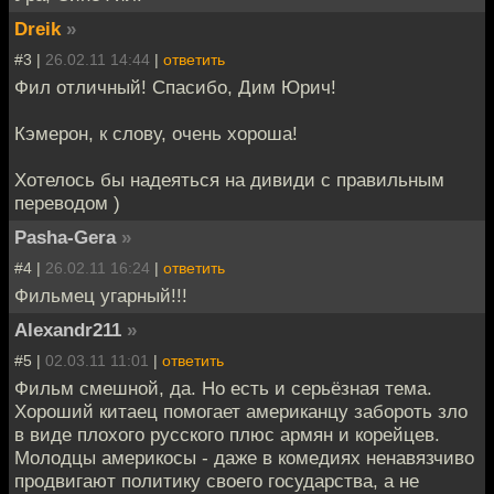
Dreik
»
#3 |
26.02.11 14:44
|
ответить
Фил отличный! Спасибо, Дим Юрич!
Кэмерон, к слову, очень хороша!
Хотелось бы надеяться на дивиди с правильным
переводом )
Pasha-Gera
»
#4 |
26.02.11 16:24
|
ответить
Фильмец угарный!!!
Alexandr211
»
#5 |
02.03.11 11:01
|
ответить
Фильм смешной, да. Но есть и серьёзная тема.
Хороший китаец помогает американцу забороть зло
в виде плохого русского плюс армян и корейцев.
Молодцы америкосы - даже в комедиях ненавязчиво
продвигают политику своего государства, а не