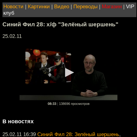
Новости
|
Картинки
|
Видео
|
Переводы
|
Магазин
|
VIP
клуб
Синий Фил 28: х/ф "Зелёный шершень"
25.02.11
08:33
|
138696 просмотров
В новостях
25.02.11 16:39
Синий Фил 28: Зелёный шершень
,