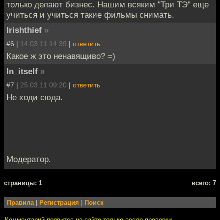
только делают бизнес. Нашим всяким "Три ТЭ" еще
учиться и учиться такие фильмы снимать.
Irishthief
»
#6 |
14.03.11 14:39
|
ответить
Какое ж это ненавящиво? =)
In_itself
»
#7 |
25.03.11 09:20
|
ответить
Не ходи сюда.
Модератор.
cтраницы: 1
всего: 7
Правила
|
Регистрация
|
Поиск
Комментарий появится на сайте только после проверки