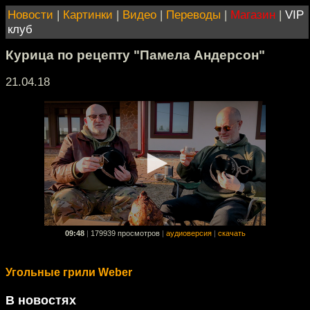
Новости
|
Картинки
|
Видео
|
Переводы
|
Магазин
|
VIP
клуб
Курица по рецепту "Памела Андерсон"
21.04.18
09:48
|
179939 просмотров
|
аудиоверсия
|
скачать
Угольные грили Weber
В новостях