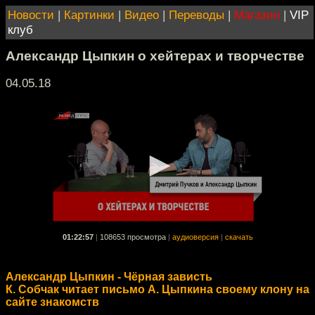
Новости
|
Картинки
|
Видео
|
Переводы
|
Магазин
|
VIP
клуб
Александр Цыпкин о хейтерах и творчестве
04.05.18
01:22:57
|
108653 просмотра
|
аудиоверсия
|
скачать
Александр Цыпкин - Чёрная зависть
К. Собчак читает письмо А. Цыпкина своему клону на
сайте знакомств